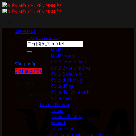
Skip
to
content
DANH MỤC
Dụng cụ cầm tay
Tìm
Cờ lê, mỏ lết
kiếm:
Mỏ lết
Mỏ lết răng
Cờ lê vòng miệng
Đăng nhập
Cờ lê 2 vòng miệng
Giỏ hàng /
0
₫
Cờ lê 2 đầu mở
Cờ lê đuôi chuột
Giỏ hàng
Cờ lê đóng
Cờ lê đai, cờ lê xích
No products in the cart.
Cờ lê khác
Tô vít, đầu vặn
Tô vít
Tô vít đầu khẩu
Đầu vít
Tô vít đóng
Chìa vặn lục giác, hoa khế