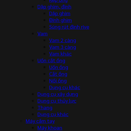
Dập ghim, đinh
Dập ghim
Đinh ghim
Súng rút đinh rive
Vam
Vam 2 càng
Vam 3 càng
Vam khác
Uốn cắt ống
Uốn ống
Cắt ống
Nối ống
Dụng cụ khác
Dụng cụ xây dựng
Dụng cụ thủy lực
Thang
Dụng cụ khác
Máy cầm tay
Máy khoan