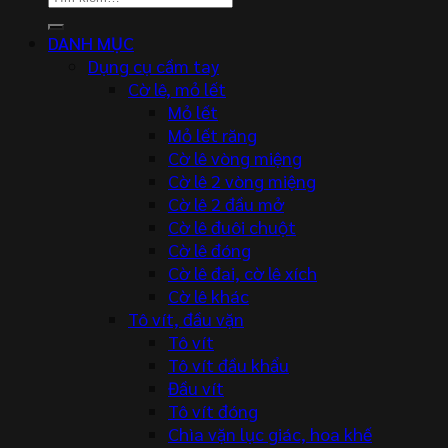
kiếm:
DANH MỤC
Dụng cụ cầm tay
Cờ lê, mỏ lết
Mỏ lết
Mỏ lết răng
Cờ lê vòng miệng
Cờ lê 2 vòng miệng
Cờ lê 2 đầu mở
Cờ lê đuôi chuột
Cờ lê đóng
Cờ lê đai, cờ lê xích
Cờ lê khác
Tô vít, đầu vặn
Tô vít
Tô vít đầu khẩu
Đầu vít
Tô vít đóng
Chìa vặn lục giác, hoa khế