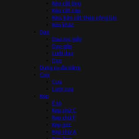
Kéo cắt ống
Kéo cắt cáp
Kéo, kìm cắt thép cộng lực
Kéo khác
Dao
Dao rọc giấy
Dao gấp
Lưỡi dao
Dao
Dụng cụ đa năng
Cưa
Cưa
Lưỡi cưa
Kẹp
Ê tô
Kẹp chữ C
Kẹp chữ F
Kẹp góc
Kẹp chữ A
Kẹp ống