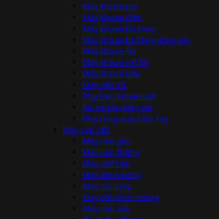
Máy khoan pin
Máy khoan điện
Máy khoan bê tông
Máy khoan bê tông dùng pin
Máy khoan từ
Máy khoan rút lõi
Máy khoan bàn
Máy vặn vít
Phụ kiện khoan cắt
Pin và phụ kiện pin
Phụ tùng máy cầm tay
Máy mài cắt
Máy mài góc
Máy mài thẳng
Máy mài bàn
Máy đánh bóng
Máy vát mép
Máy cắt rãnh tường
Máy mài sàn
Phụ kiện cắt mài