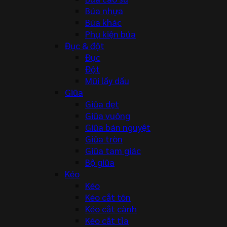
Búa nhựa
Búa khác
Phụ kiện búa
Đục & đột
Đục
Đột
Mũi lấy dấu
Giũa
Giũa dẹt
Giũa vuông
Giũa bán nguyệt
Giũa tròn
Giũa tam giác
Bộ giũa
Kéo
Kéo
Kéo cắt tôn
Kéo cắt cành
Kéo cắt tỉa