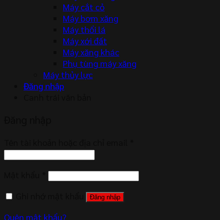
Máy cắt cỏ
Máy bơm xăng
Máy thổi lá
Máy xới đất
Máy xăng khác
Phụ tùng máy xăng
Máy thủy lực
Đăng nhập
Canh trái văn bản
Đăng nhập
Tên tài khoản hoặc địa chỉ email
*
Mật khẩu
*
Ghi nhớ mật khẩu
Đăng nhập
Quên mật khẩu?