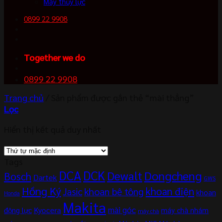
Máy thủy lực
0899 22 9908
Together we do
0899 22 9908
Trang chủ
/
Sản phẩm được gắn thẻ “mài thẳng”
Lọc
Hiển thị kết quả duy nhất
Tags
DCA
DCK
Dewalt
Dongcheng
Bosch
Dartek
GWS
Hồng Ký
khoan điện
khoan bê tông
Jasic
khoan
Honda
Makita
mài góc
Kyocera
động lực
máy chà nhám
máy chà