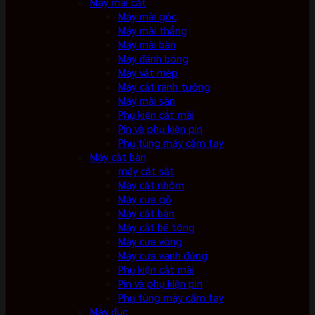
Máy mài cắt
Máy mài góc
Máy mài thẳng
Máy mài bàn
Máy đánh bóng
Máy vát mép
Máy cắt rãnh tường
Máy mài sàn
Phụ kiện cắt mài
Pin và phụ kiện pin
Phụ tùng máy cầm tay
Máy cắt bàn
máy cắt sắt
Máy cắt nhôm
Máy cưa gỗ
Máy cắt bàn
Máy cắt bê tông
Máy cưa vòng
Máy cưa vanh đứng
Phụ kiện cắt mài
Pin và phụ kiện pin
Phụ tùng máy cầm tay
Máy đục