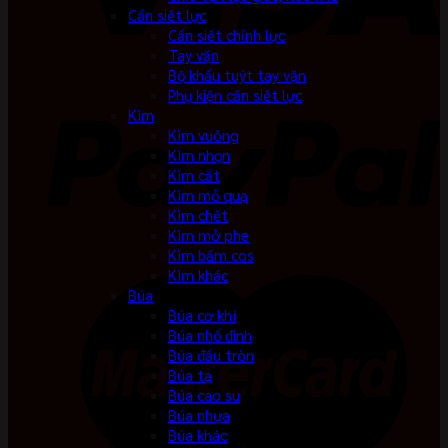
Cần siết lực
Cần siết chỉnh lực
Tay vặn
Bộ khẩu tuýt tay vặn
Phụ kiện cần siết lực
Kìm
Kìm vuông
Kìm nhọn
Kìm cắt
Kìm mỏ quạ
Kìm chết
Kìm mở phe
Kìm bấm cos
Kìm khác
Búa
Búa cơ khí
Búa nhổ đinh
Búa đầu tròn
Búa tạ
Búa cao su
Búa nhựa
Búa khác