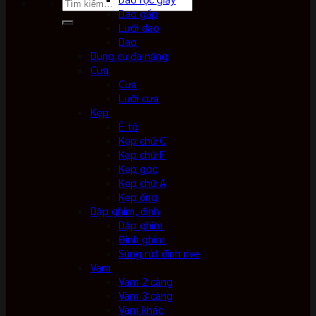
Tìm
Dao gấp
kiếm:
Lưỡi dao
Dao
Dụng cụ đa năng
Cưa
Cưa
Lưỡi cưa
Kẹp
Ê tô
Kẹp chữ C
Kẹp chữ F
Kẹp góc
Kẹp chữ A
Kẹp ống
Dập ghim, đinh
Dập ghim
Đinh ghim
Súng rút đinh rive
Vam
Vam 2 càng
Vam 3 càng
Vam khác