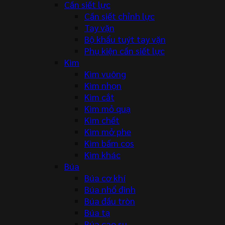
Cần siết lực
Cần siết chỉnh lực
Tay vặn
Bộ khẩu tuýt tay vặn
Phụ kiện cần siết lực
Kìm
Kìm vuông
Kìm nhọn
Kìm cắt
Kìm mỏ quạ
Kìm chết
Kìm mở phe
Kìm bấm cos
Kìm khác
Búa
Búa cơ khí
Búa nhổ đinh
Búa đầu tròn
Búa tạ
Búa cao su