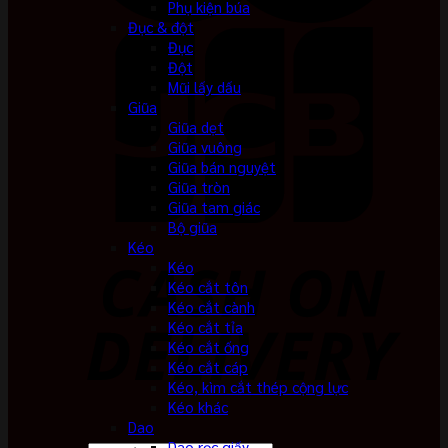
Phụ kiện búa
Đục & đột
Đục
Đột
Mũi lấy dấu
Giũa
Giũa dẹt
Giũa vuông
Giũa bán nguyệt
Giũa tròn
Giũa tam giác
Bộ giũa
Kéo
Kéo
Kéo cắt tôn
Kéo cắt cành
Kéo cắt tỉa
Kéo cắt ống
Kéo cắt cáp
Kéo, kìm cắt thép cộng lực
Kéo khác
Dao
Dao rọc giấy