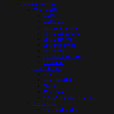
Dụng cụ cầm tay
Cờ lê, mỏ lết
Mỏ lết
Mỏ lết răng
Cờ lê vòng miệng
Cờ lê 2 vòng miệng
Cờ lê 2 đầu mở
Cờ lê đuôi chuột
Cờ lê đóng
Cờ lê đai, cờ lê xích
Cờ lê khác
Tô vít, đầu vặn
Tô vít
Tô vít đầu khẩu
Đầu vít
Tô vít đóng
Chìa vặn lục giác, hoa khế
Cần siết lực
Cần siết chỉnh lực