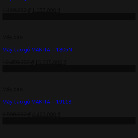
Giá
Giá
1.120.000
₫
1.055.000
₫
gốc
hiện
-1%
là:
tại
1.120.000 ₫.
là:
Máy bào
1.055.000 ₫.
Máy bào gỗ MAKITA – 1805N
Giá
Giá
10.450.000
₫
10.395.000
₫
gốc
hiện
-0%
là:
tại
10.450.000 ₫.
là:
Máy bào
10.395.000 ₫.
Máy bào gỗ MAKITA – 1911B
Giá
Giá
6.500.000
₫
6.483.000
₫
gốc
hiện
-4%
là:
tại
6.500.000 ₫.
là: