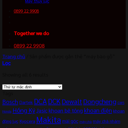
Máy thủy lực
0899 22 9908
Together we do
0899 22 9908
Trang chủ
/
Sản phẩm được gắn thẻ “máy bào gỗ”
Lọc
Showing all 6 results
Tags
DCA
DCK
Dewalt
Dongcheng
Bosch
Dartek
GWS
Hồng Ký
khoan điện
khoan bê tông
Jasic
khoan
Honda
Makita
mài góc
Kyocera
động lực
máy chà nhám
máy chà