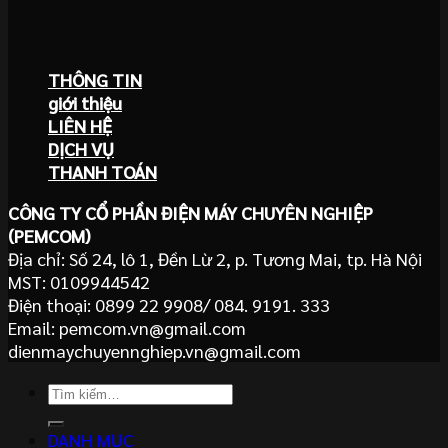
THÔNG TIN
giới thiệu
LIÊN HỆ
DỊCH VỤ
THANH TOÁN
CÔNG TY CỔ PHẦN ĐIỆN MÁY CHUYÊN NGHIỆP
(PEMCOM)
Địa chỉ: Số 24, lô 1, Đền Lừ 2, p. Tương Mai, tp. Hà Nội
MST: 0109944542
Điện thoại: 0899 22 9908/ 084. 9191. 333
Email: pemcom.vn@gmail.com
dienmaychuyennghiep.vn@gmail.com
Tìm
kiếm:
DANH MỤC