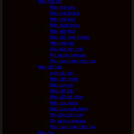
Máy mài cắt
Máy mài góc
Máy mài thẳng
Máy mài bàn
Máy đánh bóng
Máy vát mép
Máy cắt rãnh tường
Máy mài sàn
Phụ kiện cắt mài
Pin và phụ kiện pin
Phụ tùng máy cầm tay
Máy cắt bàn
máy cắt sắt
Máy cắt nhôm
Máy cưa gỗ
Máy cắt bàn
Máy cắt bê tông
Máy cưa vòng
Máy cưa vanh đứng
Phụ kiện cắt mài
Pin và phụ kiện pin
Phụ tùng máy cầm tay
Máy đục