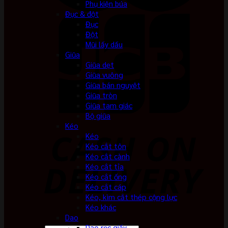
Phụ kiện búa
Đục & đột
Đục
Đột
Mũi lấy dấu
Giũa
Giũa dẹt
Giũa vuông
Giũa bán nguyệt
Giũa tròn
Giũa tam giác
Bộ giũa
Kéo
Kéo
Kéo cắt tôn
Kéo cắt cành
Kéo cắt tỉa
Kéo cắt ống
Kéo cắt cáp
Kéo, kìm cắt thép cộng lực
Kéo khác
Dao
Dao rọc giấy