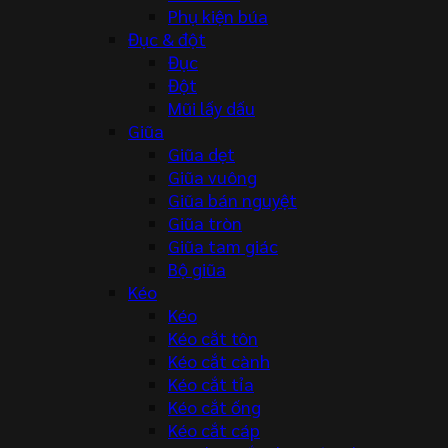
Phụ kiện búa
Đục & đột
Đục
Đột
Mũi lấy dấu
Giũa
Giũa dẹt
Giũa vuông
Giũa bán nguyệt
Giũa tròn
Giũa tam giác
Bộ giũa
Kéo
Kéo
Kéo cắt tôn
Kéo cắt cành
Kéo cắt tỉa
Kéo cắt ống
Kéo cắt cáp