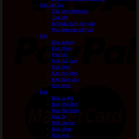
Cần siết lực
Cần siết chỉnh lực
Tay vặn
Bộ khẩu tuýt tay vặn
Phụ kiện cần siết lực
Kìm
Kìm vuông
Kìm nhọn
Kìm cắt
Kìm mỏ quạ
Kìm chết
Kìm mở phe
Kìm bấm cos
Kìm khác
Búa
Búa cơ khí
Búa nhổ đinh
Búa đầu tròn
Búa tạ
Búa cao su
Búa nhựa
Búa khác