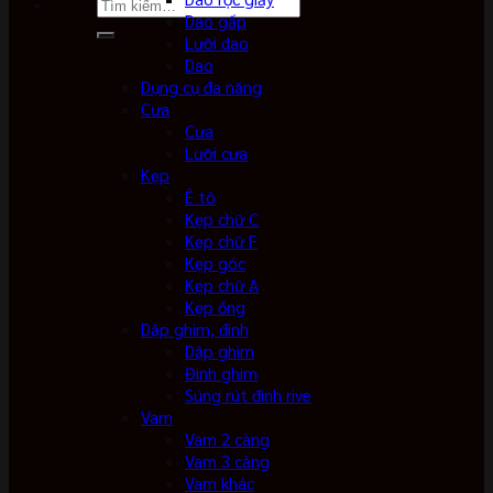
Tìm
Dao gấp
kiếm:
Lưỡi dao
Dao
Dụng cụ đa năng
Cưa
Cưa
Lưỡi cưa
Kẹp
Ê tô
Kẹp chữ C
Kẹp chữ F
Kẹp góc
Kẹp chữ A
Kẹp ống
Dập ghim, đinh
Dập ghim
Đinh ghim
Súng rút đinh rive
Vam
Vam 2 càng
Vam 3 càng
Vam khác