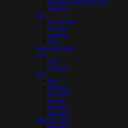
Kéo, kìm cắt thép cộng lực
Kéo khác
Dao
Dao rọc giấy
Dao gấp
Lưỡi dao
Dao
Dụng cụ đa năng
Cưa
Cưa
Lưỡi cưa
Kẹp
Ê tô
Kẹp chữ C
Kẹp chữ F
Kẹp góc
Kẹp chữ A
Kẹp ống
Dập ghim, đinh
Dập ghim