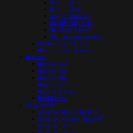
Máy phay lớn
Máy phay bàn
Máy phay kim loại
phụ kiện máy phay
Pin và phụ kiện pin
Phụ tùng máy cầm tay
Phụ kiện máy cầm tay
Phụ tùng máy cầm tay
Máy hàn
Máy hàn que
Máy hàn Tig
Máy hàn Mig
Máy hàn laser
Máy cut plasma
Phụ kiện hàn
Động cơ điện
Động cơ điện 1 chiều (DC)
Động cơ điện xoay chiều (AC)
Động cơ bước
Động cơ giảm tốc