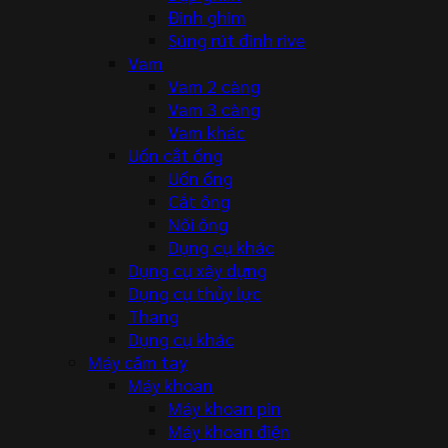
Đinh ghim
Súng rút đinh rive
Vam
Vam 2 càng
Vam 3 càng
Vam khác
Uốn cắt ống
Uốn ống
Cắt ống
Nối ống
Dụng cụ khác
Dụng cụ xây dựng
Dụng cụ thủy lực
Thang
Dụng cụ khác
Máy cầm tay
Máy khoan
Máy khoan pin
Máy khoan điện