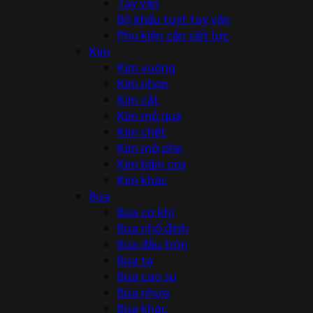
Tay vặn
Bộ khẩu tuýt tay vặn
Phụ kiện cần siết lực
Kìm
Kìm vuông
Kìm nhọn
Kìm cắt
Kìm mỏ quạ
Kìm chết
Kìm mở phe
Kìm bấm cos
Kìm khác
Búa
Búa cơ khí
Búa nhổ đinh
Búa đầu tròn
Búa tạ
Búa cao su
Búa nhựa
Búa khác