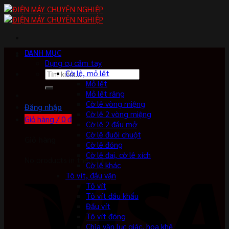
Skip
to
content
DANH MỤC
Dụng cụ cầm tay
Tìm
Cờ lê, mỏ lết
kiếm:
Mỏ lết
Mỏ lết răng
Cờ lê vòng miệng
Đăng nhập
Cờ lê 2 vòng miệng
Giỏ hàng /
0
₫
Cờ lê 2 đầu mở
Cờ lê đuôi chuột
Giỏ hàng
Cờ lê đóng
Cờ lê đai, cờ lê xích
No products in the cart.
Cờ lê khác
Tô vít, đầu vặn
Tô vít
Tô vít đầu khẩu
Đầu vít
Tô vít đóng
Chìa vặn lục giác, hoa khế