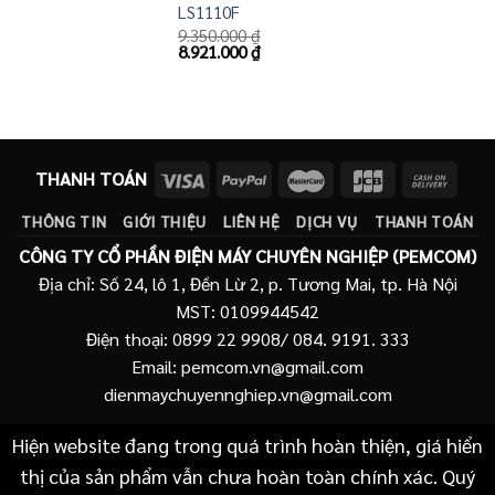
LS1110F
9.350.000
₫
Giá
Giá
8.921.000
₫
gốc
hiện
là:
tại
9.350.000 ₫.
là:
8.921.000 ₫.
THANH TOÁN
THÔNG TIN
GIỚI THIỆU
LIÊN HỆ
DỊCH VỤ
THANH TOÁN
CÔNG TY CỔ PHẦN ĐIỆN MÁY CHUYÊN NGHIỆP (PEMCOM)
Địa chỉ: Số 24, lô 1, Đền Lừ 2, p. Tương Mai, tp. Hà Nội
MST: 0109944542
Điện thoại: 0899 22 9908/ 084. 9191. 333
Email: pemcom.vn@gmail.com
dienmaychuyennghiep.vn@gmail.com
Hiện website đang trong quá trình hoàn thiện, giá hiển
thị của sản phẩm vẫn chưa hoàn toàn chính xác. Quý