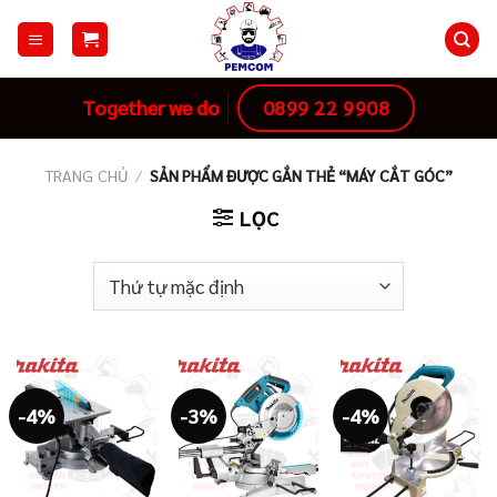
Skip
to
content
0899 22 9908
Together we do
TRANG CHỦ
/
SẢN PHẨM ĐƯỢC GẮN THẺ “MÁY CẮT GÓC”
LỌC
-4%
-3%
-4%