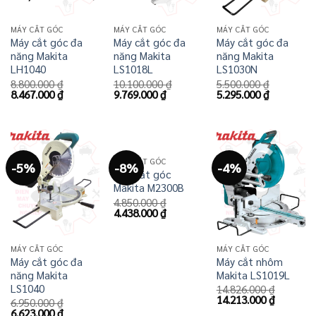
MÁY CẮT GÓC
MÁY CẮT GÓC
MÁY CẮT GÓC
Máy cắt góc đa
Máy cắt góc đa
Máy cắt góc đa
năng Makita
năng Makita
năng Makita
LH1040
LS1018L
LS1030N
8.800.000
₫
10.100.000
₫
5.500.000
₫
Giá
Giá
Giá
Giá
Giá
Giá
8.467.000
₫
9.769.000
₫
5.295.000
₫
gốc
hiện
gốc
hiện
gốc
hiện
là:
tại
là:
tại
là:
tại
8.800.000 ₫.
là:
10.100.000 ₫.
là:
5.500.000 ₫.
là:
8.467.000 ₫.
9.769.000 ₫.
5.295.000 
MÁY CẮT GÓC
-5%
-8%
-4%
Máy cắt góc
Makita M2300B
4.850.000
₫
Giá
Giá
4.438.000
₫
gốc
hiện
là:
tại
4.850.000 ₫.
là:
MÁY CẮT GÓC
MÁY CẮT GÓC
4.438.000 ₫.
Máy cắt góc đa
Máy cắt nhôm
năng Makita
Makita LS1019L
LS1040
14.826.000
₫
Giá
Giá
14.213.000
₫
6.950.000
₫
gốc
hiện
Giá
Giá
6.623.000
₫