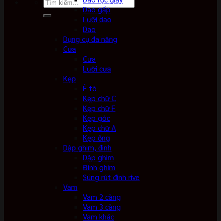
Tìm
Dao gấp
kiếm:
Lưỡi dao
Dao
Dụng cụ đa năng
Cưa
Cưa
Lưỡi cưa
Kẹp
Ê tô
Kẹp chữ C
Kẹp chữ F
Kẹp góc
Kẹp chữ A
Kẹp ống
Dập ghim, đinh
Dập ghim
Đinh ghim
Súng rút đinh rive
Vam
Vam 2 càng
Vam 3 càng
Vam khác