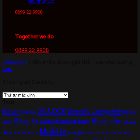
Máy thủy lực
0899 22 9908
Together we do
0899 22 9908
Trang chủ
/
Sản phẩm được gắn thẻ “máy chà tường”
Lọc
Showing all 2 results
Tags
DCA
DCK
Dewalt
Dongcheng
Bosch
Dartek
GWS
Hồng Ký
khoan điện
khoan bê tông
Jasic
khoan
Honda
Makita
mài góc
Kyocera
động lực
máy chà nhám
máy chà