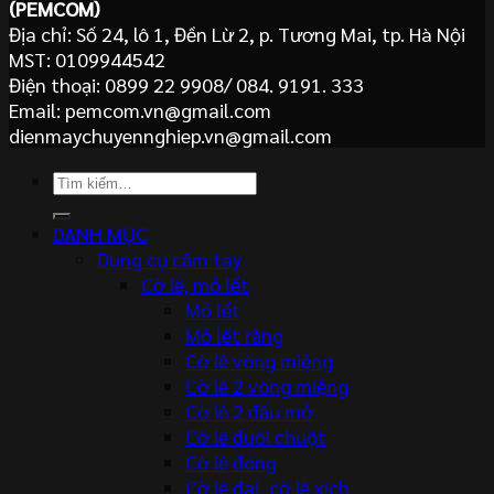
(PEMCOM)
Địa chỉ: Số 24, lô 1, Đền Lừ 2, p. Tương Mai, tp. Hà Nội
MST: 0109944542
Điện thoại: 0899 22 9908/ 084. 9191. 333
Email: pemcom.vn@gmail.com
dienmaychuyennghiep.vn@gmail.com
Tìm
kiếm:
DANH MỤC
Dụng cụ cầm tay
Cờ lê, mỏ lết
Mỏ lết
Mỏ lết răng
Cờ lê vòng miệng
Cờ lê 2 vòng miệng
Cờ lê 2 đầu mở
Cờ lê đuôi chuột
Cờ lê đóng
Cờ lê đai, cờ lê xích