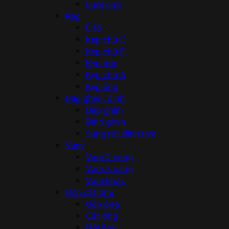
Lưỡi cưa
Kẹp
Ê tô
Kẹp chữ C
Kẹp chữ F
Kẹp góc
Kẹp chữ A
Kẹp ống
Dập ghim, đinh
Dập ghim
Đinh ghim
Súng rút đinh rive
Vam
Vam 2 càng
Vam 3 càng
Vam khác
Uốn cắt ống
Uốn ống
Cắt ống
Nối ống