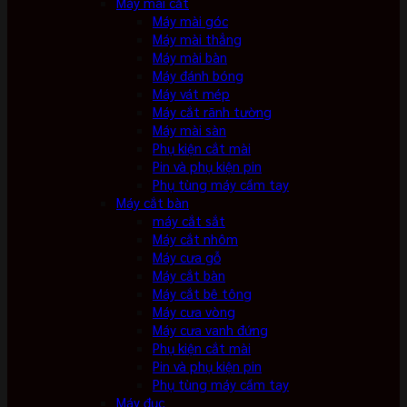
Máy mài cắt
Máy mài góc
Máy mài thẳng
Máy mài bàn
Máy đánh bóng
Máy vát mép
Máy cắt rãnh tường
Máy mài sàn
Phụ kiện cắt mài
Pin và phụ kiện pin
Phụ tùng máy cầm tay
Máy cắt bàn
máy cắt sắt
Máy cắt nhôm
Máy cưa gỗ
Máy cắt bàn
Máy cắt bê tông
Máy cưa vòng
Máy cưa vanh đứng
Phụ kiện cắt mài
Pin và phụ kiện pin
Phụ tùng máy cầm tay
Máy đục