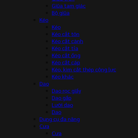
Giũa tam giác
Bộ giũa
Kéo
Kéo
Kéo cắt tôn
Kéo cắt cành
Kéo cắt tỉa
Kéo cắt ống
Kéo cắt cáp
Kéo, kìm cắt thép cộng lực
Kéo khác
Dao
Dao rọc giấy
Dao gấp
Lưỡi dao
Dao
Dụng cụ đa năng
Cưa
Cưa