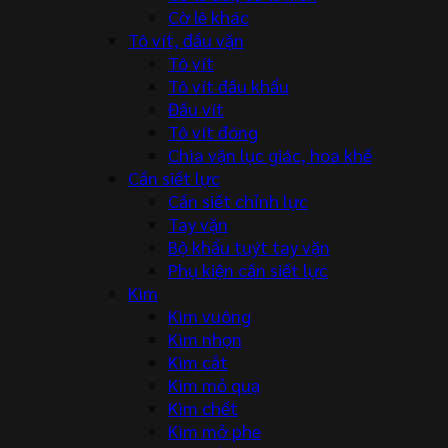
Cờ lê khác
Tô vít, đầu vặn
Tô vít
Tô vít đầu khẩu
Đầu vít
Tô vít đóng
Chìa vặn lục giác, hoa khế
Cần siết lực
Cần siết chỉnh lực
Tay vặn
Bộ khẩu tuýt tay vặn
Phụ kiện cần siết lực
Kìm
Kìm vuông
Kìm nhọn
Kìm cắt
Kìm mỏ quạ
Kìm chết
Kìm mở phe