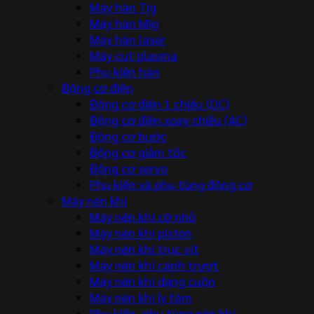
Máy hàn Tig
Máy hàn Mig
Máy hàn laser
Máy cut plasma
Phụ kiện hàn
Động cơ điện
Động cơ điện 1 chiều (DC)
Động cơ điện xoay chiều (AC)
Động cơ bước
Động cơ giảm tốc
Động cơ servo
Phụ kiện và phụ tùng động cơ
Máy nén khí
Máy nén khí cỡ nhỏ
Máy nén khí piston
Máy nén khí trục vít
Máy nén khí cánh trượt
Máy nén khí dạng cuộn
Máy nén khí ly tâm
Phụ kiện, phụ tùng nén khí