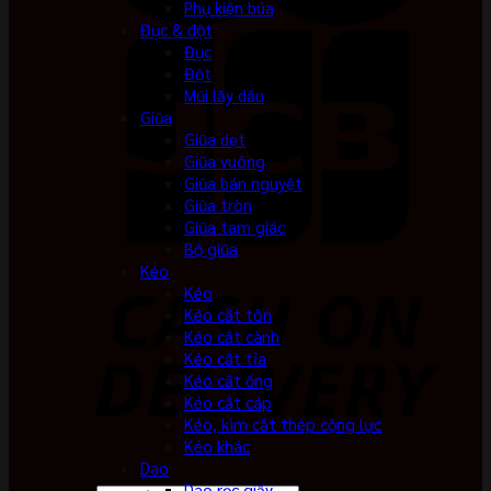
Phụ kiện búa
Đục & đột
Đục
Đột
Mũi lấy dấu
Giũa
Giũa dẹt
Giũa vuông
Giũa bán nguyệt
Giũa tròn
Giũa tam giác
Bộ giũa
Kéo
Kéo
Kéo cắt tôn
Kéo cắt cành
Kéo cắt tỉa
Kéo cắt ống
Kéo cắt cáp
Kéo, kìm cắt thép cộng lực
Kéo khác
Dao
Dao rọc giấy