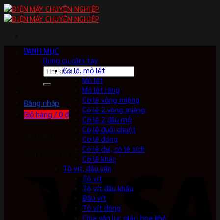
Skip
to
content
DANH MỤC
Dụng cụ cầm tay
Tìm
Cờ lê, mỏ lết
kiếm:
Mỏ lết
Mỏ lết răng
Cờ lê vòng miệng
Đăng nhập
Cờ lê 2 vòng miệng
Giỏ hàng /
0
₫
Cờ lê 2 đầu mở
Cờ lê đuôi chuột
Giỏ hàng
Cờ lê đóng
Cờ lê đai, cờ lê xích
No products in the cart.
Cờ lê khác
Tô vít, đầu vặn
Tô vít
Tô vít đầu khẩu
Đầu vít
Tô vít đóng
Chìa vặn lục giác, hoa khế