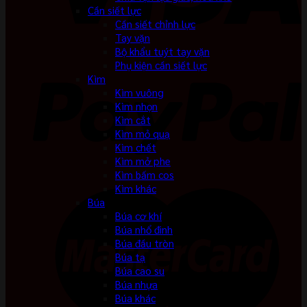
Cần siết lực
Cần siết chỉnh lực
Tay vặn
Bộ khẩu tuýt tay vặn
Phụ kiện cần siết lực
Kìm
Kìm vuông
Kìm nhọn
Kìm cắt
Kìm mỏ quạ
Kìm chết
Kìm mở phe
Kìm bấm cos
Kìm khác
Búa
Búa cơ khí
Búa nhổ đinh
Búa đầu tròn
Búa tạ
Búa cao su
Búa nhựa
Búa khác