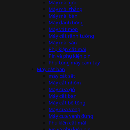
Máy mài góc
Máy mài thẳng
Máy mài bàn
Máy đánh bóng
Máy vát mép
Máy cắt rãnh tường
Máy mài sàn
Phụ kiện cắt mài
Pin và phụ kiện pin
Phụ tùng máy cầm tay
Máy cắt bàn
máy cắt sắt
Máy cắt nhôm
Máy cưa gỗ
Máy cắt bàn
Máy cắt bê tông
Máy cưa vòng
Máy cưa vanh đứng
Phụ kiện cắt mài
Pin và phụ kiện pin