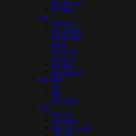
Kìm bấm cos
Kìm khác
Búa
Búa cơ khí
Búa nhổ đinh
Búa đầu tròn
Búa tạ
Búa cao su
Búa nhựa
Búa khác
Phụ kiện búa
Đục & đột
Đục
Đột
Mũi lấy dấu
Giũa
Giũa dẹt
Giũa vuông
Giũa bán nguyệt
Giũa tròn