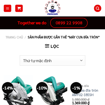
Skip
to
content
0899 22 9908
Together we do
TRANG CHỦ
/
SẢN PHẨM ĐƯỢC GẮN THẺ “MÁY CƯA ĐĨA TRÒN”
LỌC
MÁY CƯA ĐĨA
-14%
-10%
-1%
Máy cưa đĩa tròn
AMY02-185SH
1.380.000
₫
Giá
Giá
1.369.000
₫