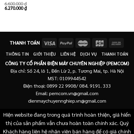
6.600.000
₫
Giá
Giá
6.270.000
₫
gốc
hiện
là:
tại
6.600.000 ₫.
là:
6.270.000 ₫.
THANH TOÁN
THÔNG TIN
GIỚI THIỆU
LIÊN HỆ
DỊCH VỤ
THANH TOÁN
CÔNG TY CỔ PHẦN ĐIỆN MÁY CHUYÊN NGHIỆP (PEMCOM)
Địa chỉ: Số 24, lô 1, Đền Lừ 2, p. Tương Mai, tp. Hà Nội
MST: 0109944542
Điện thoại: 0899 22 9908/ 084. 9191. 333
Email: pemcom.vn@gmail.com
dienmaychuyennghiep.vn@gmail.com
Hiện website đang trong quá trình hoàn thiện, giá hiển
thị của sản phẩm vẫn chưa hoàn toàn chính xác. Quý
Khách hàng liên hệ nhân viên bán hàng để có giá chính