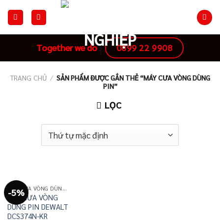
Skip
to
content
0899 22 9908
Together we do
TRANG CHỦ
/
SẢN PHẨM ĐƯỢC GẮN THẺ “MÁY CƯA VÒNG DÙNG
PIN”
LỌC
MÁY CƯA VÒNG DÙNG PIN
-5%
MÁY CƯA VÒNG
DÙNG PIN DEWALT
DCS374N-KR