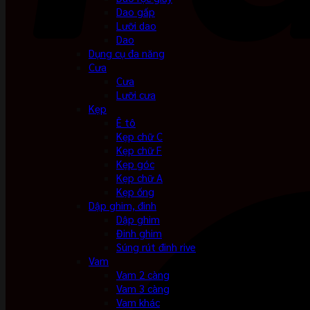
Dao gấp
Lưỡi dao
Dao
Dụng cụ đa năng
Cưa
Cưa
Lưỡi cưa
Kẹp
Ê tô
Kẹp chữ C
Kẹp chữ F
Kẹp góc
Kẹp chữ A
Kẹp ống
Dập ghim, đinh
Dập ghim
Đinh ghim
Súng rút đinh rive
Vam
Vam 2 càng
Vam 3 càng
Vam khác