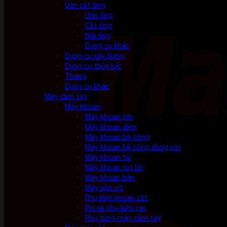
Uốn cắt ống
Uốn ống
Cắt ống
Nối ống
Dụng cụ khác
Dụng cụ xây dựng
Dụng cụ thủy lực
Thang
Dụng cụ khác
Máy cầm tay
Máy khoan
Máy khoan pin
Máy khoan điện
Máy khoan bê tông
Máy khoan bê tông dùng pin
Máy khoan từ
Máy khoan rút lõi
Máy khoan bàn
Máy vặn vít
Phụ kiện khoan cắt
Pin và phụ kiện pin
Phụ tùng máy cầm tay