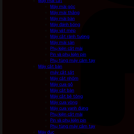
Máy mài cắt
Máy mài góc
Máy mài thẳng
Máy mài bàn
Máy đánh bóng
Máy vát mép
Máy cắt rãnh tường
Máy mài sàn
Phụ kiện cắt mài
Pin và phụ kiện pin
Phụ tùng máy cầm tay
Máy cắt bàn
máy cắt sắt
Máy cắt nhôm
Máy cưa gỗ
Máy cắt bàn
Máy cắt bê tông
Máy cưa vòng
Máy cưa vanh đứng
Phụ kiện cắt mài
Pin và phụ kiện pin
Phụ tùng máy cầm tay
Máy đục