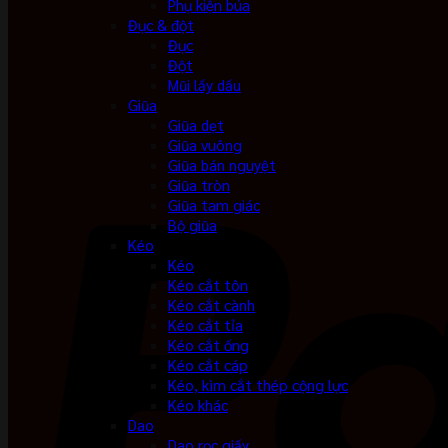
Phụ kiện búa
Đục & đột
Đục
Đột
Mũi lấy dấu
Giũa
Giũa dẹt
Giũa vuông
Giũa bán nguyệt
Giũa tròn
Giũa tam giác
Bộ giũa
Kéo
Kéo
Kéo cắt tôn
Kéo cắt cành
Kéo cắt tỉa
Kéo cắt ống
Kéo cắt cáp
Kéo, kìm cắt thép cộng lực
Kéo khác
Dao
Dao rọc giấy