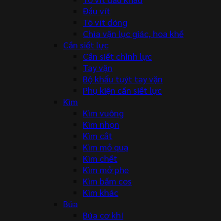
Đầu vít
Tô vít đóng
Chìa vặn lục giác, hoa khế
Cần siết lực
Cần siết chỉnh lực
Tay vặn
Bộ khẩu tuýt tay vặn
Phụ kiện cần siết lực
Kìm
Kìm vuông
Kìm nhọn
Kìm cắt
Kìm mỏ quạ
Kìm chết
Kìm mở phe
Kìm bấm cos
Kìm khác
Búa
Búa cơ khí