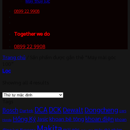
Máy thủy lực
0899 22 9908
Together we do
0899 22 9908
Trang chủ
/
Sản phẩm được gắn thẻ “Máy mài góc
100”
Lọc
Showing all 4 results
Tags
DCA
DCK
Dewalt
Dongcheng
Bosch
Dartek
GWS
Hồng Ký
khoan điện
khoan bê tông
Jasic
khoan
Honda
Makita
mài góc
Kyocera
động lực
máy chà nhám