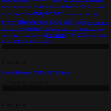
máy chà
máy cắt
Máy hàn MIG
Máy hàn que
máy cưa
Máy
máy cắt sắt
máy cưa lọng
máy khoan
máy
máy hút bụi
máy khoan búa
hàn TIG
máy mài góc
khoan điện
Máy mài
máy mài khuôn
máy nén khí dây đai
máy nén khí
máy
máy nén khí trục vít
Máy siết bu lông
Pegasus
STANLEY
máy đục
xe đẩy
vặn vít
Máy đục bê tông
Tiến Đạt
Động cơ điện
hàng
đục bê tông
-5%
Máy mài góc
Máy mài Dewalt DWE8100S 100mm
Giá
Giá
1.170.000
₫
1.110.000
₫
gốc
hiện
-10%
là:
tại
1.170.000 ₫.
là:
Máy mài góc
1.110.000 ₫.