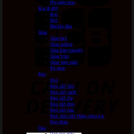
Phụ kiện búa
Đục & đột
Đục
Đột
Mũi lấy dấu
Giũa
Giũa dẹt
Giũa vuông
Giũa bán nguyệt
Giũa tròn
Giũa tam giác
Bộ giũa
Kéo
Kéo
Kéo cắt tôn
Kéo cắt cành
Kéo cắt tỉa
Kéo cắt ống
Kéo cắt cáp
Kéo, kìm cắt thép cộng lực
Kéo khác
Dao
Dao rọc giấy