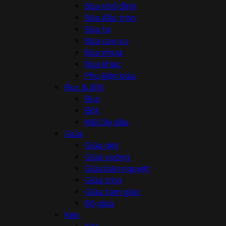
Búa nhổ đinh
Búa đầu tròn
Búa tạ
Búa cao su
Búa nhựa
Búa khác
Phụ kiện búa
Đục & đột
Đục
Đột
Mũi lấy dấu
Giũa
Giũa dẹt
Giũa vuông
Giũa bán nguyệt
Giũa tròn
Giũa tam giác
Bộ giũa
Kéo
Kéo