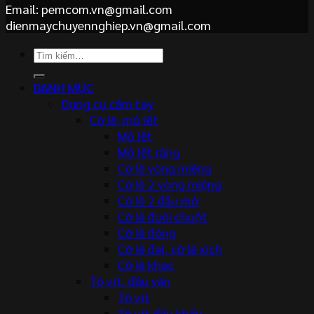
Email: pemcom.vn@gmail.com
dienmaychuyennghiep.vn@gmail.com
Tìm
kiếm:
DANH MỤC
Dụng cụ cầm tay
Cờ lê, mỏ lết
Mỏ lết
Mỏ lết răng
Cờ lê vòng miệng
Cờ lê 2 vòng miệng
Cờ lê 2 đầu mở
Cờ lê đuôi chuột
Cờ lê đóng
Cờ lê đai, cờ lê xích
Cờ lê khác
Tô vít, đầu vặn
Tô vít
Tô vít đầu khẩu