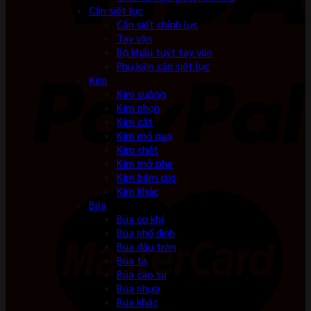
Cần siết lực
Cần siết chỉnh lực
Tay vặn
Bộ khẩu tuýt tay vặn
Phụ kiện cần siết lực
Kìm
Kìm vuông
Kìm nhọn
Kìm cắt
Kìm mỏ quạ
Kìm chết
Kìm mở phe
Kìm bấm cos
Kìm khác
Búa
Búa cơ khí
Búa nhổ đinh
Búa đầu tròn
Búa tạ
Búa cao su
Búa nhựa
Búa khác