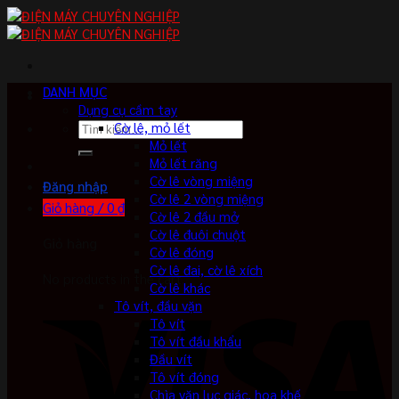
Skip
to
content
DANH MỤC
Dụng cụ cầm tay
Tìm
Cờ lê, mỏ lết
kiếm:
Mỏ lết
Mỏ lết răng
Cờ lê vòng miệng
Đăng nhập
Cờ lê 2 vòng miệng
Giỏ hàng /
0
₫
Cờ lê 2 đầu mở
Cờ lê đuôi chuột
Giỏ hàng
Cờ lê đóng
Cờ lê đai, cờ lê xích
No products in the cart.
Cờ lê khác
Tô vít, đầu vặn
Tô vít
Tô vít đầu khẩu
Đầu vít
Tô vít đóng
Chìa vặn lục giác, hoa khế