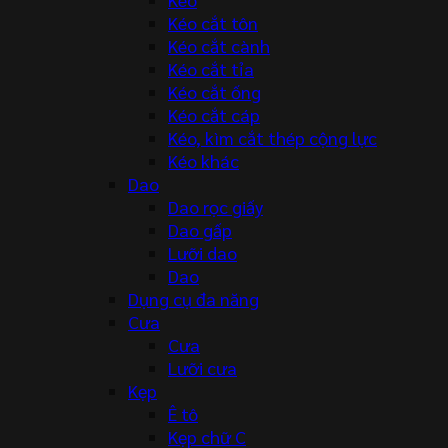
Kéo cắt tôn
Kéo cắt cành
Kéo cắt tỉa
Kéo cắt ống
Kéo cắt cáp
Kéo, kìm cắt thép cộng lực
Kéo khác
Dao
Dao rọc giấy
Dao gấp
Lưỡi dao
Dao
Dụng cụ đa năng
Cưa
Cưa
Lưỡi cưa
Kẹp
Ê tô
Kẹp chữ C