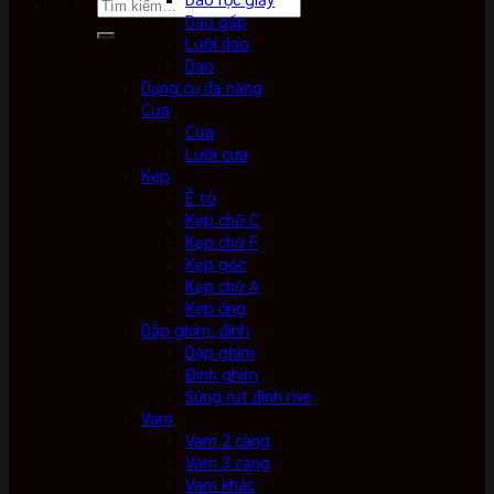
Tìm
Dao gấp
kiếm:
Lưỡi dao
Dao
Dụng cụ đa năng
Cưa
Cưa
Lưỡi cưa
Kẹp
Ê tô
Kẹp chữ C
Kẹp chữ F
Kẹp góc
Kẹp chữ A
Kẹp ống
Dập ghim, đinh
Dập ghim
Đinh ghim
Súng rút đinh rive
Vam
Vam 2 càng
Vam 3 càng
Vam khác