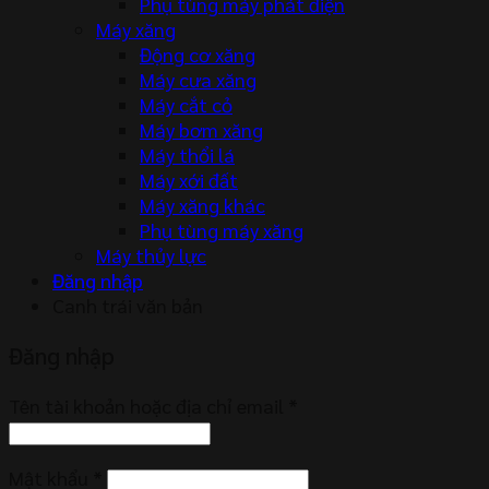
Phụ tùng máy phát điện
Máy xăng
Động cơ xăng
Máy cưa xăng
Máy cắt cỏ
Máy bơm xăng
Máy thổi lá
Máy xới đất
Máy xăng khác
Phụ tùng máy xăng
Máy thủy lực
Đăng nhập
Canh trái văn bản
Đăng nhập
Tên tài khoản hoặc địa chỉ email
*
Mật khẩu
*