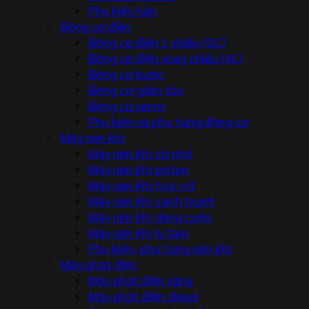
Phụ kiện hàn
Động cơ điện
Động cơ điện 1 chiều (DC)
Động cơ điện xoay chiều (AC)
Động cơ bước
Động cơ giảm tốc
Động cơ servo
Phụ kiện và phụ tùng động cơ
Máy nén khí
Máy nén khí cỡ nhỏ
Máy nén khí piston
Máy nén khí trục vít
Máy nén khí cánh trượt
Máy nén khí dạng cuộn
Máy nén khí ly tâm
Phụ kiện, phụ tùng nén khí
Máy phát điện
Máy phát điện xăng
Máy phát điện diesel