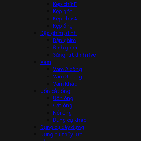
Kẹp chữ F
Kẹp góc
Kẹp chữ A
Kẹp ống
Dập ghim, đinh
Dập ghim
Đinh ghim
Súng rút đinh rive
Vam
Vam 2 càng
Vam 3 càng
Vam khác
Uốn cắt ống
Uốn ống
Cắt ống
Nối ống
Dụng cụ khác
Dụng cụ xây dựng
Dụng cụ thủy lực