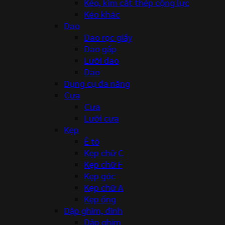
Kéo, kìm cắt thép cộng lực
Kéo khác
Dao
Dao rọc giấy
Dao gấp
Lưỡi dao
Dao
Dụng cụ đa năng
Cưa
Cưa
Lưỡi cưa
Kẹp
Ê tô
Kẹp chữ C
Kẹp chữ F
Kẹp góc
Kẹp chữ A
Kẹp ống
Dập ghim, đinh
Dập ghim