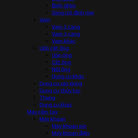
Đinh ghim
Súng rút đinh rive
Vam
Vam 2 càng
Vam 3 càng
Vam khác
Uốn cắt ống
Uốn ống
Cắt ống
Nối ống
Dụng cụ khác
Dụng cụ xây dựng
Dụng cụ thủy lực
Thang
Dụng cụ khác
Máy cầm tay
Máy khoan
Máy khoan pin
Máy khoan điện