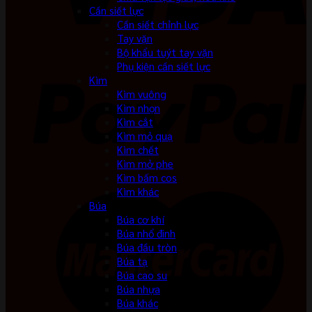
Cần siết lực
Cần siết chỉnh lực
Tay vặn
Bộ khẩu tuýt tay vặn
Phụ kiện cần siết lực
Kìm
Kìm vuông
Kìm nhọn
Kìm cắt
Kìm mỏ quạ
Kìm chết
Kìm mở phe
Kìm bấm cos
Kìm khác
Búa
Búa cơ khí
Búa nhổ đinh
Búa đầu tròn
Búa tạ
Búa cao su
Búa nhựa
Búa khác