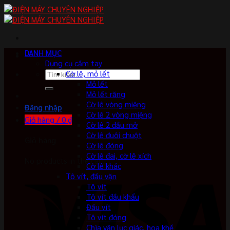
Skip
to
content
DANH MỤC
Dụng cụ cầm tay
Tìm
Cờ lê, mỏ lết
kiếm:
Mỏ lết
Mỏ lết răng
Cờ lê vòng miệng
Đăng nhập
Cờ lê 2 vòng miệng
Giỏ hàng /
0
₫
Cờ lê 2 đầu mở
Cờ lê đuôi chuột
Giỏ hàng
Cờ lê đóng
Cờ lê đai, cờ lê xích
No products in the cart.
Cờ lê khác
Tô vít, đầu vặn
Tô vít
Tô vít đầu khẩu
Đầu vít
Tô vít đóng
Chìa vặn lục giác, hoa khế