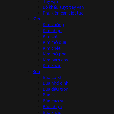
Tay vặn
Bộ khẩu tuýt tay vặn
Phụ kiện cần siết lực
Kìm
Kìm vuông
Kìm nhọn
Kìm cắt
Kìm mỏ quạ
Kìm chết
Kìm mở phe
Kìm bấm cos
Kìm khác
Búa
Búa cơ khí
Búa nhổ đinh
Búa đầu tròn
Búa tạ
Búa cao su
Búa nhựa
Búa khác