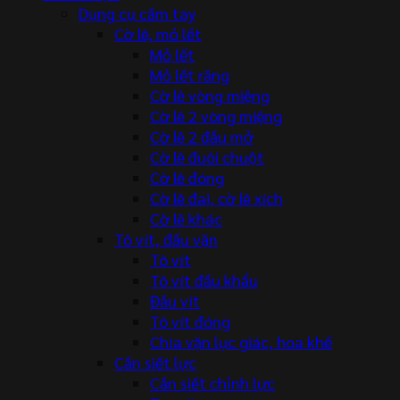
Dụng cụ cầm tay
Cờ lê, mỏ lết
Mỏ lết
Mỏ lết răng
Cờ lê vòng miệng
Cờ lê 2 vòng miệng
Cờ lê 2 đầu mở
Cờ lê đuôi chuột
Cờ lê đóng
Cờ lê đai, cờ lê xích
Cờ lê khác
Tô vít, đầu vặn
Tô vít
Tô vít đầu khẩu
Đầu vít
Tô vít đóng
Chìa vặn lục giác, hoa khế
Cần siết lực
Cần siết chỉnh lực