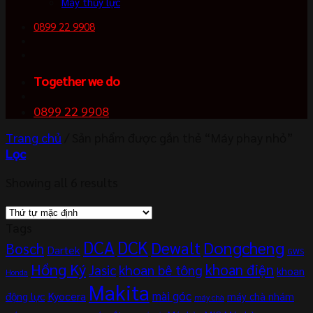
Máy thủy lực
0899 22 9908
Together we do
0899 22 9908
Trang chủ
/
Sản phẩm được gắn thẻ “Máy phay nhỏ”
Lọc
Showing all 6 results
Tags
DCA
DCK
Dewalt
Dongcheng
Bosch
Dartek
GWS
Hồng Ký
khoan điện
khoan bê tông
Jasic
khoan
Honda
Makita
mài góc
Kyocera
động lực
máy chà nhám
máy chà