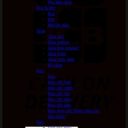
Phụ kiện búa
Đục & đột
Đục
Đột
Mũi lấy dấu
Giũa
Giũa dẹt
Giũa vuông
Giũa bán nguyệt
Giũa tròn
Giũa tam giác
Bộ giũa
Kéo
Kéo
Kéo cắt tôn
Kéo cắt cành
Kéo cắt tỉa
Kéo cắt ống
Kéo cắt cáp
Kéo, kìm cắt thép cộng lực
Kéo khác
Dao
Dao rọc giấy