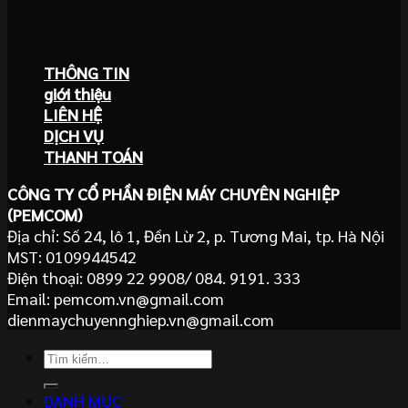
THÔNG TIN
giới thiệu
LIÊN HỆ
DỊCH VỤ
THANH TOÁN
CÔNG TY CỔ PHẦN ĐIỆN MÁY CHUYÊN NGHIỆP
(PEMCOM)
Địa chỉ: Số 24, lô 1, Đền Lừ 2, p. Tương Mai, tp. Hà Nội
MST: 0109944542
Điện thoại: 0899 22 9908/ 084. 9191. 333
Email: pemcom.vn@gmail.com
dienmaychuyennghiep.vn@gmail.com
Tìm
kiếm:
DANH MỤC