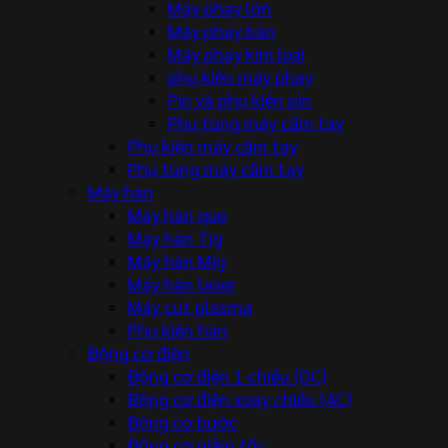
Máy phay lớn
Máy phay bàn
Máy phay kim loại
phụ kiện máy phay
Pin và phụ kiện pin
Phụ tùng máy cầm tay
Phụ kiện máy cầm tay
Phụ tùng máy cầm tay
Máy hàn
Máy hàn que
Máy hàn Tig
Máy hàn Mig
Máy hàn laser
Máy cut plasma
Phụ kiện hàn
Động cơ điện
Động cơ điện 1 chiều (DC)
Động cơ điện xoay chiều (AC)
Động cơ bước
Động cơ giảm tốc