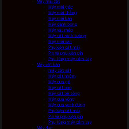
Máy mài cắt
Máy mài góc
Máy mài thẳng
Máy mài bàn
Máy đánh bóng
Máy vát mép
Máy cắt rãnh tường
Máy mài sàn
Phụ kiện cắt mài
Pin và phụ kiện pin
Phụ tùng máy cầm tay
Máy cắt bàn
máy cắt sắt
Máy cắt nhôm
Máy cưa gỗ
Máy cắt bàn
Máy cắt bê tông
Máy cưa vòng
Máy cưa vanh đứng
Phụ kiện cắt mài
Pin và phụ kiện pin
Phụ tùng máy cầm tay
Máy đục