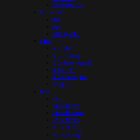
Phụ kiện búa
Đục & đột
Đục
Đột
Mũi lấy dấu
Giũa
Giũa dẹt
Giũa vuông
Giũa bán nguyệt
Giũa tròn
Giũa tam giác
Bộ giũa
Kéo
Kéo
Kéo cắt tôn
Kéo cắt cành
Kéo cắt tỉa
Kéo cắt ống
Kéo cắt cáp