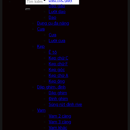
Tìm
Dao gấp
kiếm:
Lưỡi dao
Dao
Dụng cụ đa năng
Cưa
Cưa
Lưỡi cưa
Kẹp
Ê tô
Kẹp chữ C
Kẹp chữ F
Kẹp góc
Kẹp chữ A
Kẹp ống
Dập ghim, đinh
Dập ghim
Đinh ghim
Súng rút đinh rive
Vam
Vam 2 càng
Vam 3 càng
Vam khác