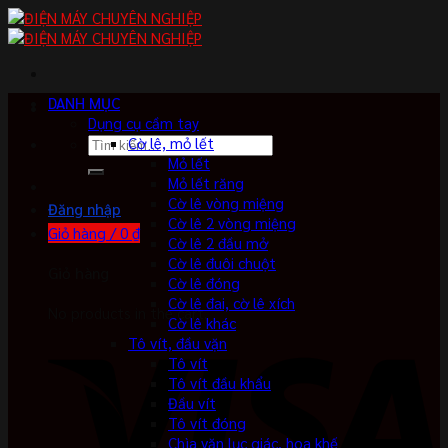
Skip
to
content
DANH MỤC
Dụng cụ cầm tay
Tìm
Cờ lê, mỏ lết
kiếm:
Mỏ lết
Mỏ lết răng
Cờ lê vòng miệng
Đăng nhập
Cờ lê 2 vòng miệng
Giỏ hàng /
0
₫
Cờ lê 2 đầu mở
Cờ lê đuôi chuột
Giỏ hàng
Cờ lê đóng
Cờ lê đai, cờ lê xích
No products in the cart.
Cờ lê khác
Tô vít, đầu vặn
Tô vít
Tô vít đầu khẩu
Đầu vít
Tô vít đóng
Chìa vặn lục giác, hoa khế