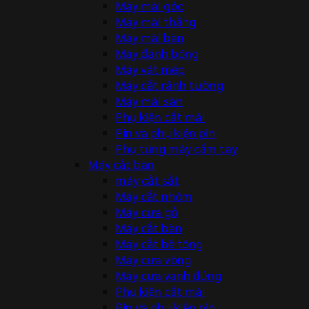
Máy mài góc
Máy mài thẳng
Máy mài bàn
Máy đánh bóng
Máy vát mép
Máy cắt rãnh tường
Máy mài sàn
Phụ kiện cắt mài
Pin và phụ kiện pin
Phụ tùng máy cầm tay
Máy cắt bàn
máy cắt sắt
Máy cắt nhôm
Máy cưa gỗ
Máy cắt bàn
Máy cắt bê tông
Máy cưa vòng
Máy cưa vanh đứng
Phụ kiện cắt mài
Pin và phụ kiện pin