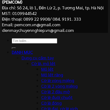
(PEMCOM)
Địa chỉ: Số 24, lô 1, Đền Lừ 2, p. Tương Mai, tp. Hà Nội
MST: 0109944542
Điện thoại: 0899 22 9908/ 084. 9191. 333
Email: pemcom.vn@gmail.com
dienmaychuyennghiep.vn@gmail.com
Tìm
kiếm:
DANH MỤC
Dụng cụ cầm tay
Cờ lê, mỏ lết
Mỏ lết
Mỏ lết răng
Cờ lê vòng miệng
Cờ lê 2 vòng miệng
Cờ lê 2 đầu mở
Cờ lê đuôi chuột
Cờ lê đóng
Cờ lê đai, cờ lê xích