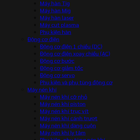
Máy hàn Tig
Máy hàn Mig
Máy hàn laser
Máy cut plasma
Phụ kiện hàn
Động cơ điện
Động cơ điện 1 chiều (DC)
Động cơ điện xoay chiều (AC)
Động cơ bước
Động cơ giảm tốc
Động cơ servo
Phụ kiện và phụ tùng động cơ
Máy nén khí
Máy nén khí cỡ nhỏ
Máy nén khí piston
Máy nén khí trục vít
Máy nén khí cánh trượt
Máy nén khí dạng cuộn
Máy nén khí ly tâm
Phụ kiện, phụ tùng nén khí