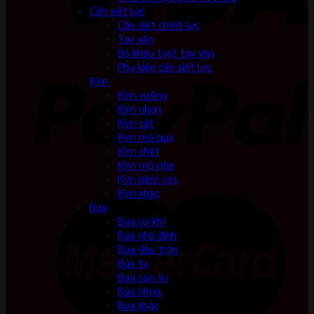
Cần siết lực
Cần siết chỉnh lực
Tay vặn
Bộ khẩu tuýt tay vặn
Phụ kiện cần siết lực
Kìm
Kìm vuông
Kìm nhọn
Kìm cắt
Kìm mỏ quạ
Kìm chết
Kìm mở phe
Kìm bấm cos
Kìm khác
Búa
Búa cơ khí
Búa nhổ đinh
Búa đầu tròn
Búa tạ
Búa cao su
Búa nhựa
Búa khác