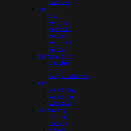
Lưỡi cưa
Kẹp
Ê tô
Kẹp chữ C
Kẹp chữ F
Kẹp góc
Kẹp chữ A
Kẹp ống
Dập ghim, đinh
Dập ghim
Đinh ghim
Súng rút đinh rive
Vam
Vam 2 càng
Vam 3 càng
Vam khác
Uốn cắt ống
Uốn ống
Cắt ống
Nối ống