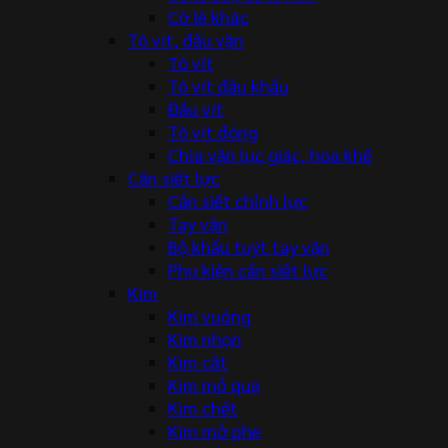
Cờ lê khác
Tô vít, đầu vặn
Tô vít
Tô vít đầu khẩu
Đầu vít
Tô vít đóng
Chìa vặn lục giác, hoa khế
Cần siết lực
Cần siết chỉnh lực
Tay vặn
Bộ khẩu tuýt tay vặn
Phụ kiện cần siết lực
Kìm
Kìm vuông
Kìm nhọn
Kìm cắt
Kìm mỏ quạ
Kìm chết
Kìm mở phe