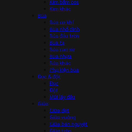
Kìm bấm cos
Kìm khác
Búa
Búa cơ khí
Búa nhổ đinh
Búa đầu tròn
Búa tạ
Búa cao su
Búa nhựa
Búa khác
Phụ kiện búa
Đục & đột
Đục
Đột
Mũi lấy dấu
Giũa
Giũa dẹt
Giũa vuông
Giũa bán nguyệt
Giũa tròn