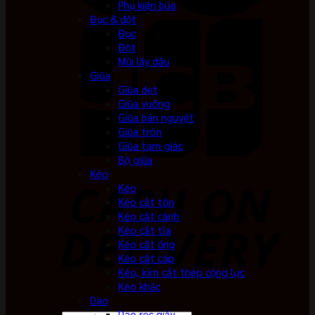
Phụ kiện búa
Đục & đột
Đục
Đột
Mũi lấy dấu
Giũa
Giũa dẹt
Giũa vuông
Giũa bán nguyệt
Giũa tròn
Giũa tam giác
Bộ giũa
Kéo
Kéo
Kéo cắt tôn
Kéo cắt cành
Kéo cắt tỉa
Kéo cắt ống
Kéo cắt cáp
Kéo, kìm cắt thép cộng lực
Kéo khác
Dao
Dao rọc giấy