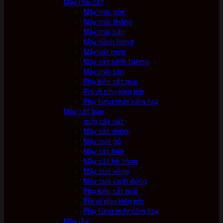
Máy mài cắt
Máy mài góc
Máy mài thẳng
Máy mài bàn
Máy đánh bóng
Máy vát mép
Máy cắt rãnh tường
Máy mài sàn
Phụ kiện cắt mài
Pin và phụ kiện pin
Phụ tùng máy cầm tay
Máy cắt bàn
máy cắt sắt
Máy cắt nhôm
Máy cưa gỗ
Máy cắt bàn
Máy cắt bê tông
Máy cưa vòng
Máy cưa vanh đứng
Phụ kiện cắt mài
Pin và phụ kiện pin
Phụ tùng máy cầm tay
Máy đục