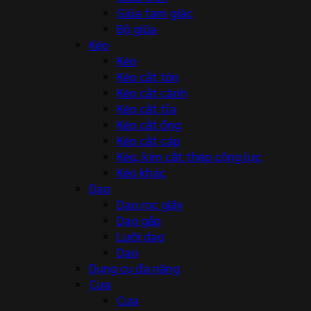
Giũa tam giác
Bộ giũa
Kéo
Kéo
Kéo cắt tôn
Kéo cắt cành
Kéo cắt tỉa
Kéo cắt ống
Kéo cắt cáp
Kéo, kìm cắt thép cộng lực
Kéo khác
Dao
Dao rọc giấy
Dao gấp
Lưỡi dao
Dao
Dụng cụ đa năng
Cưa
Cưa