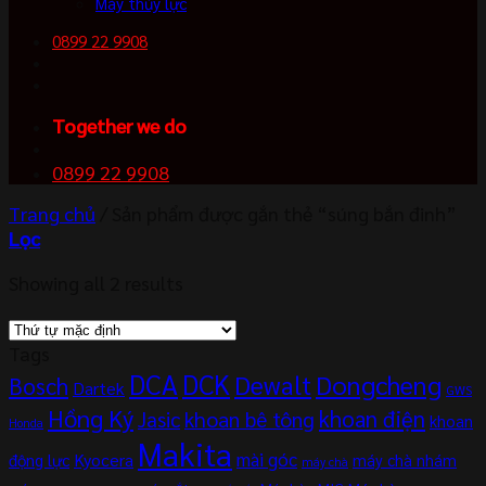
Máy thủy lực
0899 22 9908
Together we do
0899 22 9908
Trang chủ
/
Sản phẩm được gắn thẻ “súng bắn đinh”
Lọc
Showing all 2 results
Tags
DCA
DCK
Dewalt
Dongcheng
Bosch
Dartek
GWS
Hồng Ký
khoan điện
khoan bê tông
Jasic
khoan
Honda
Makita
mài góc
Kyocera
động lực
máy chà nhám
máy chà