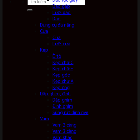
Tìm
Dao gấp
kiếm:
Lưỡi dao
Dao
Dụng cụ đa năng
Cưa
Cưa
Lưỡi cưa
Kẹp
Ê tô
Kẹp chữ C
Kẹp chữ F
Kẹp góc
Kẹp chữ A
Kẹp ống
Dập ghim, đinh
Dập ghim
Đinh ghim
Súng rút đinh rive
Vam
Vam 2 càng
Vam 3 càng
Vam khác