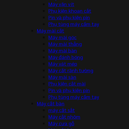
Máy vặn vít
Phụ kiện khoan cắt
Pin và phụ kiện pin
Phụ tùng máy cầm tay
Máy mài cắt
Máy mài góc
Máy mài thẳng
Máy mài bàn
Máy đánh bóng
Máy vát mép
Máy cắt rãnh tường
Máy mài sàn
Phụ kiện cắt mài
Pin và phụ kiện pin
Phụ tùng máy cầm tay
Máy cắt bàn
máy cắt sắt
Máy cắt nhôm
Máy cưa gỗ