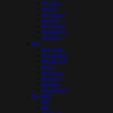
Kìm nhọn
Kìm cắt
Kìm mỏ quạ
Kìm chết
Kìm mở phe
Kìm bấm cos
Kìm khác
Búa
Búa cơ khí
Búa nhổ đinh
Búa đầu tròn
Búa tạ
Búa cao su
Búa nhựa
Búa khác
Phụ kiện búa
Đục & đột
Đục
Đột