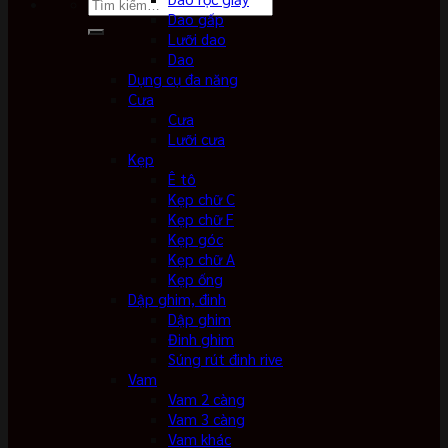
Tìm
Dao gấp
kiếm:
Lưỡi dao
Dao
Dụng cụ đa năng
Cưa
Cưa
Lưỡi cưa
Kẹp
Ê tô
Kẹp chữ C
Kẹp chữ F
Kẹp góc
Kẹp chữ A
Kẹp ống
Dập ghim, đinh
Dập ghim
Đinh ghim
Súng rút đinh rive
Vam
Vam 2 càng
Vam 3 càng
Vam khác