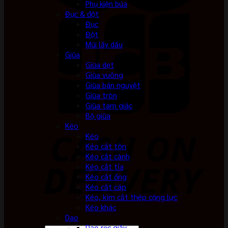
Phụ kiện búa
Đục & đột
Đục
Đột
Mũi lấy dấu
Giũa
Giũa dẹt
Giũa vuông
Giũa bán nguyệt
Giũa tròn
Giũa tam giác
Bộ giũa
Kéo
Kéo
Kéo cắt tôn
Kéo cắt cành
Kéo cắt tỉa
Kéo cắt ống
Kéo cắt cáp
Kéo, kìm cắt thép cộng lực
Kéo khác
Dao
Dao rọc giấy