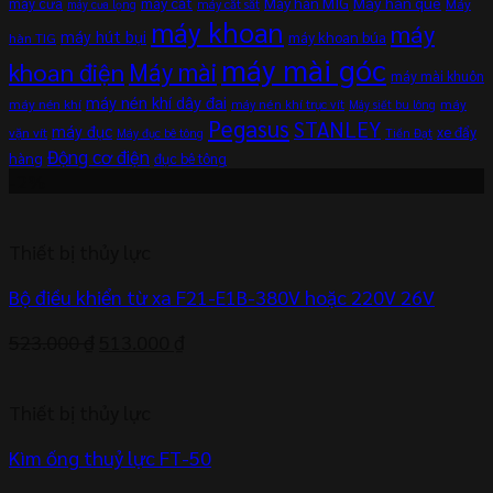
máy cắt
Máy hàn MIG
Máy hàn que
máy cưa
Máy
máy cắt sắt
máy cưa lọng
máy khoan
máy
máy hút bụi
máy khoan búa
hàn TIG
máy mài góc
khoan điện
Máy mài
máy mài khuôn
máy nén khí dây đai
máy nén khí
máy
máy nén khí trục vít
Máy siết bu lông
Pegasus
STANLEY
máy đục
xe đẩy
vặn vít
Máy đục bê tông
Tiến Đạt
Động cơ điện
hàng
đục bê tông
-2%
Thiết bị thủy lực
Bộ điều khiển từ xa F21-E1B-380V hoặc 220V 26V
Giá
Giá
523.000
₫
513.000
₫
gốc
hiện
là:
tại
Thiết bị thủy lực
523.000 ₫.
là:
513.000 ₫.
Kìm ống thuỷ lực FT-50