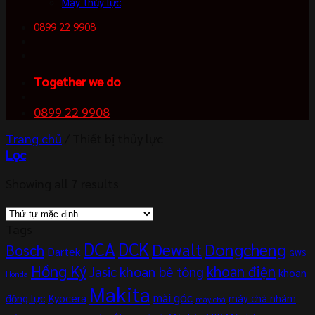
Máy thủy lực
0899 22 9908
Together we do
0899 22 9908
Trang chủ
/
Thiết bị thủy lực
Lọc
Showing all 7 results
Tags
DCA
DCK
Dewalt
Dongcheng
Bosch
Dartek
GWS
Hồng Ký
khoan điện
khoan bê tông
Jasic
khoan
Honda
Makita
mài góc
Kyocera
động lực
máy chà nhám
máy chà