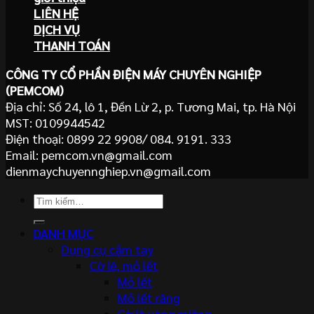
LIÊN HỆ
DỊCH VỤ
THANH TOÁN
CÔNG TY CỔ PHẦN ĐIỆN MÁY CHUYÊN NGHIỆP
(PEMCOM)
Địa chỉ: Số 24, lô 1, Đền Lừ 2, p. Tương Mai, tp. Hà Nội
MST: 0109944542
Điện thoại: 0899 22 9908/ 084. 9191. 333
Email: pemcom.vn@gmail.com
dienmaychuyennghiep.vn@gmail.com
Tìm
kiếm:
DANH MỤC
Dụng cụ cầm tay
Cờ lê, mỏ lết
Mỏ lết
Mỏ lết răng
Cờ lê vòng miệng