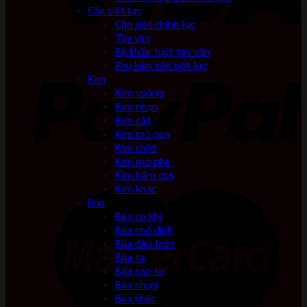
Cần siết lực
Cần siết chỉnh lực
Tay vặn
Bộ khẩu tuýt tay vặn
Phụ kiện cần siết lực
Kìm
Kìm vuông
Kìm nhọn
Kìm cắt
Kìm mỏ quạ
Kìm chết
Kìm mở phe
Kìm bấm cos
Kìm khác
Búa
Búa cơ khí
Búa nhổ đinh
Búa đầu tròn
Búa tạ
Búa cao su
Búa nhựa
Búa khác