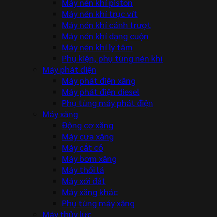
Máy nén khí piston
Máy nén khí trục vít
Máy nén khí cánh trượt
Máy nén khí dạng cuộn
Máy nén khí ly tâm
Phụ kiện, phụ tùng nén khí
Máy phát điện
Máy phát điện xăng
Máy phát điện diesel
Phụ tùng máy phát điện
Máy xăng
Động cơ xăng
Máy cưa xăng
Máy cắt cỏ
Máy bơm xăng
Máy thổi lá
Máy xới đất
Máy xăng khác
Phụ tùng máy xăng
Máy thủy lực