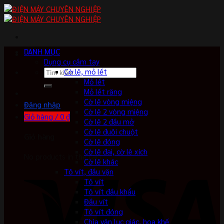
Skip
to
content
DANH MỤC
Dụng cụ cầm tay
Tìm
Cờ lê, mỏ lết
kiếm:
Mỏ lết
Mỏ lết răng
Cờ lê vòng miệng
Đăng nhập
Cờ lê 2 vòng miệng
Giỏ hàng /
0
₫
Cờ lê 2 đầu mở
Cờ lê đuôi chuột
Giỏ hàng
Cờ lê đóng
Cờ lê đai, cờ lê xích
No products in the cart.
Cờ lê khác
Tô vít, đầu vặn
Tô vít
Tô vít đầu khẩu
Đầu vít
Tô vít đóng
Chìa vặn lục giác, hoa khế