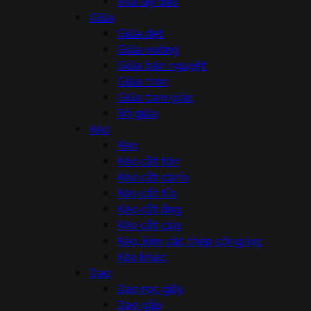
Mũi lấy dấu
Giũa
Giũa dẹt
Giũa vuông
Giũa bán nguyệt
Giũa tròn
Giũa tam giác
Bộ giũa
Kéo
Kéo
Kéo cắt tôn
Kéo cắt cành
Kéo cắt tỉa
Kéo cắt ống
Kéo cắt cáp
Kéo, kìm cắt thép cộng lực
Kéo khác
Dao
Dao rọc giấy
Dao gấp