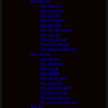
Máy mài cắt
Máy mài góc
Máy mài thẳng
Máy mài bàn
Máy đánh bóng
Máy vát mép
Máy cắt rãnh tường
Máy mài sàn
Phụ kiện cắt mài
Pin và phụ kiện pin
Phụ tùng máy cầm tay
Máy cắt bàn
máy cắt sắt
Máy cắt nhôm
Máy cưa gỗ
Máy cắt bàn
Máy cắt bê tông
Máy cưa vòng
Máy cưa vanh đứng
Phụ kiện cắt mài
Pin và phụ kiện pin
Phụ tùng máy cầm tay
Máy đục