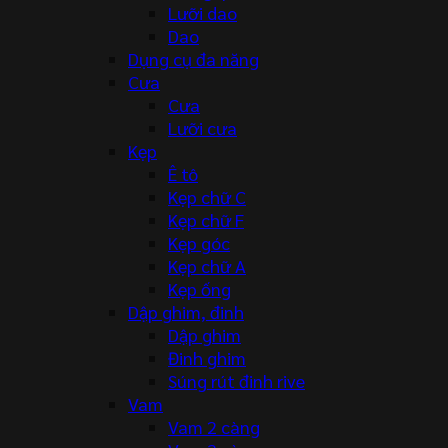
Lưỡi dao
Dao
Dụng cụ đa năng
Cưa
Cưa
Lưỡi cưa
Kẹp
Ê tô
Kẹp chữ C
Kẹp chữ F
Kẹp góc
Kẹp chữ A
Kẹp ống
Dập ghim, đinh
Dập ghim
Đinh ghim
Súng rút đinh rive
Vam
Vam 2 càng