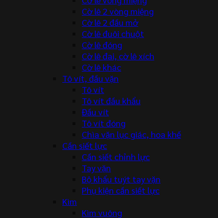
Cờ lê 2 vòng miệng
Cờ lê 2 đầu mở
Cờ lê đuôi chuột
Cờ lê đóng
Cờ lê đai, cờ lê xích
Cờ lê khác
Tô vít, đầu vặn
Tô vít
Tô vít đầu khẩu
Đầu vít
Tô vít đóng
Chìa vặn lục giác, hoa khế
Cần siết lực
Cần siết chỉnh lực
Tay vặn
Bộ khẩu tuýt tay vặn
Phụ kiện cần siết lực
Kìm
Kìm vuông