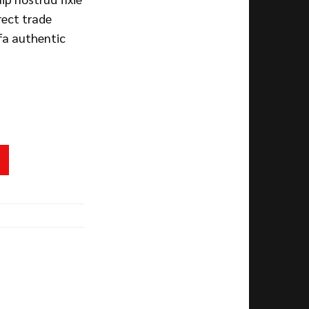
irect trade
fa authentic