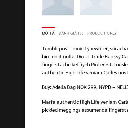
MÔ TẢ
ĐÁNH GIÁ (3)
PRODUCT ONLY
Tumblr post-ironic typewriter, srirach
bird on it nulla. Direct trade Banksy 
fingerstache keffiyeh Pinterest. tousle
authentic High Life veniam Carles nos
Buy: Adelia Bag NOK 299, NYPD – NEL
Marfa authentic High Life veniam Carl
pickled meggings assumenda fingersta