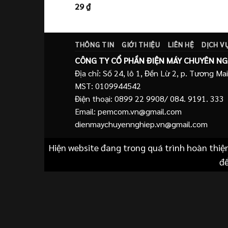
29
₫
Được xếp
hạng
4.00
5 sao
THÔNG TIN
GIỚI THIỆU
LIÊN HỆ
DỊCH V
CÔNG TY CỔ PHẦN ĐIỆN MÁY CHUYÊN NG
Địa chỉ: Số 24, lô 1, Đền Lừ 2, p. Tương Mai
MST: 0109944542
Điện thoại: 0899 22 9908/ 084. 9191. 333
Email: pemcom.vn@gmail.com
dienmaychuyennghiep.vn@gmail.com
Hiện website đang trong quá trình hoàn thiệ
để