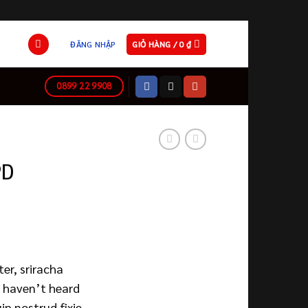
ĐĂNG NHẬP
GIỎ HÀNG /
0
₫
0899 22 9908
PD
er, sriracha
y haven’t heard
ip nostrud fixie