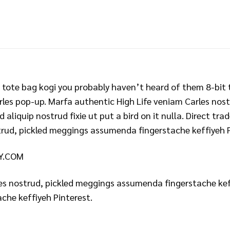
a tote bag kogi you probably haven’t heard of them 8-bit t
Carles pop-up. Marfa authentic High Life veniam Carles n
d aliquip nostrud fixie ut put a bird on it nulla. Direct tr
trud, pickled meggings assumenda fingerstache keffiyeh P
LY.COM
es nostrud, pickled meggings assumenda fingerstache keff
che keffiyeh Pinterest.