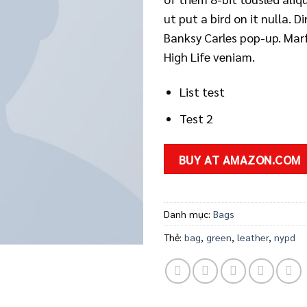
ut put a bird on it nulla. D
Banksy Carles pop-up. Mar
High Life veniam.
List test
Test 2
BUY AT AMAZON.COM
Danh mục:
Bags
Thẻ:
bag
,
green
,
leather
,
nypd