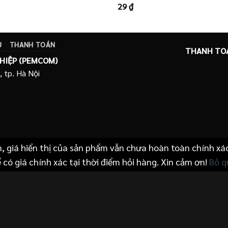
29
₫
Được
xếp
hạng
3.50
5
sao
Ụ
THANH TOÁN
THANH TO
HIỆP (PEMCOM)
, tp. Hà Nội
n, giá hiển thị của sản phẩm vẫn chưa hoàn toàn chính xá
 có giá chính xác tại thời điểm hỏi hàng. Xin cảm ơn!
Bỏ q