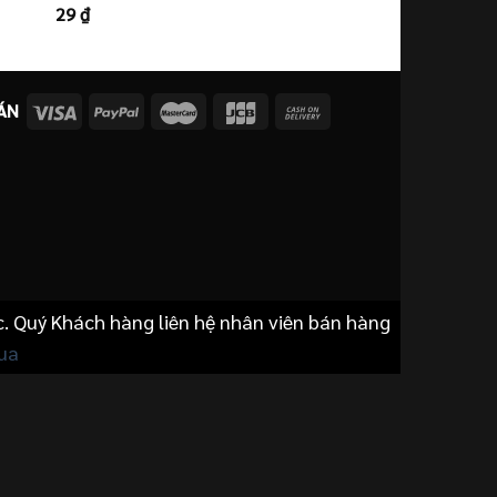
29
₫
Được xếp
hạng
4.00
5 sao
ÁN
c. Quý Khách hàng liên hệ nhân viên bán hàng
ua