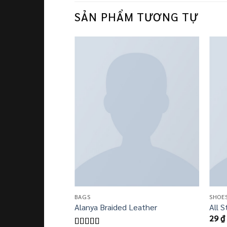
SẢN PHẨM TƯƠNG TỰ
BAGS
SHOE
ag Converse
Alanya Braided Leather
All S
29
₫