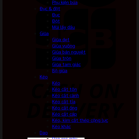
Phụ kiện búa
Đục & đột
Đục
Đột
Mũi lấy dấu
Giũa
Giũa dẹt
Giũa vuông
Giũa bán nguyệt
Giũa tròn
Giũa tam giác
Bộ giũa
Kéo
Kéo
Kéo cắt tôn
Kéo cắt cành
Kéo cắt tỉa
Kéo cắt ống
Kéo cắt cáp
Kéo, kìm cắt thép cộng lực
Kéo khác
Dao
Dao rọc giấy