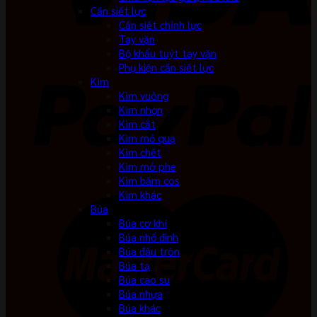
Cần siết lực
Cần siết chỉnh lực
Tay vặn
Bộ khẩu tuýt tay vặn
Phụ kiện cần siết lực
Kìm
Kìm vuông
Kìm nhọn
Kìm cắt
Kìm mỏ quạ
Kìm chết
Kìm mở phe
Kìm bấm cos
Kìm khác
Búa
Búa cơ khí
Búa nhổ đinh
Búa đầu tròn
Búa tạ
Búa cao su
Búa nhựa
Búa khác