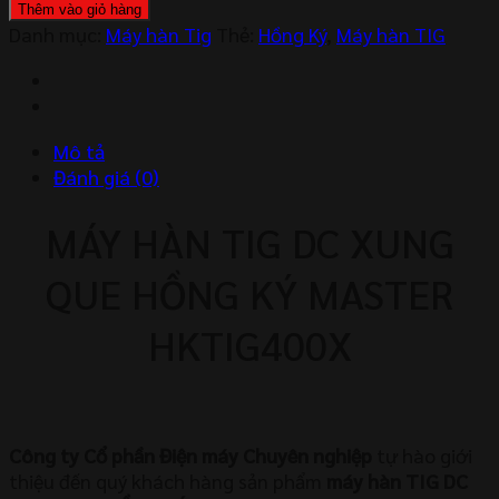
hàn
Thêm vào giỏ hàng
TIG
Danh mục:
Máy hàn Tig
Thẻ:
Hồng Ký
,
Máy hàn TIG
DC
xung
que
Hồng
Mô tả
Ký
Đánh giá (0)
Master
HKTIG400X
MÁY HÀN TIG DC XUNG
số
lượng
QUE HỒNG KÝ MASTER
HKTIG400X
Công ty Cổ phần Điện máy Chuyên nghiệp
tự hào giới
thiệu đến quý khách hàng sản phẩm
máy hàn TIG DC