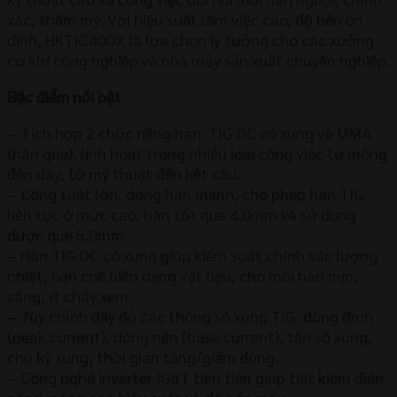
xác, thẩm mỹ. Với hiệu suất làm việc cao, độ bền ổn
định, HKTIG400X là lựa chọn lý tưởng cho các xưởng
cơ khí công nghiệp và nhà máy sản xuất chuyên nghiệp.
Đặc điểm nổi bật
– Tích hợp 2 chức năng hàn: TIG DC có xung và MMA
(hàn que), linh hoạt trong nhiều loại công việc từ mỏng
đến dày, từ mỹ thuật đến kết cấu.
– Công suất lớn, dòng hàn mạnh, cho phép hàn TIG
liên tục ở mức cao, hàn tốt que 4.0mm và sử dụng
được que 5.0mm.
– Hàn TIG DC có xung giúp kiểm soát chính xác lượng
nhiệt, hạn chế biến dạng vật liệu, cho mối hàn mịn,
sáng, ít cháy xém.
– Tùy chỉnh đầy đủ các thông số xung TIG: dòng đỉnh
(peak current), dòng nền (base current), tần số xung,
chu kỳ xung, thời gian tăng/giảm dòng.
– Công nghệ inverter IGBT tiên tiến giúp tiết kiệm điện