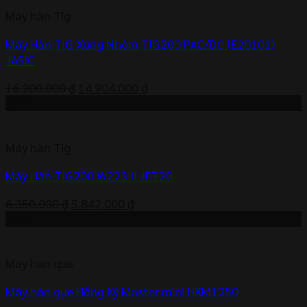
5.000.000 ₫.
là:
Máy hàn Tig
4.900.000 ₫.
Máy Hàn TIG Xung Nhôm TIG200 PAC/DC (E20101)
JASIC
Giá
Giá
16.200.000
₫
14.904.000
₫
gốc
hiện
-8%
là:
tại
16.200.000 ₫.
là:
Máy hàn Tig
14.904.000 ₫.
Máy Hàn TIG200 W223 II JET20
Giá
Giá
6.350.000
₫
5.842.000
₫
gốc
hiện
-2%
là:
tại
6.350.000 ₫.
là:
Máy hàn que
5.842.000 ₫.
Máy hàn que Hồng Ký Master mini HKM1250