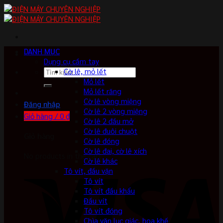
Skip
to
content
DANH MỤC
Dụng cụ cầm tay
Tìm
Cờ lê, mỏ lết
kiếm:
Mỏ lết
Mỏ lết răng
Cờ lê vòng miệng
Đăng nhập
Cờ lê 2 vòng miệng
Giỏ hàng /
0
₫
Cờ lê 2 đầu mở
Cờ lê đuôi chuột
Giỏ hàng
Cờ lê đóng
Cờ lê đai, cờ lê xích
No products in the cart.
Cờ lê khác
Tô vít, đầu vặn
Tô vít
Tô vít đầu khẩu
Đầu vít
Tô vít đóng
Chìa vặn lục giác, hoa khế