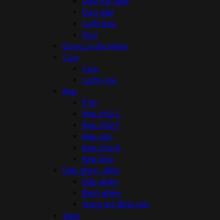
Dao rọc giấy
Dao gấp
Lưỡi dao
Dao
Dụng cụ đa năng
Cưa
Cưa
Lưỡi cưa
Kẹp
Ê tô
Kẹp chữ C
Kẹp chữ F
Kẹp góc
Kẹp chữ A
Kẹp ống
Dập ghim, đinh
Dập ghim
Đinh ghim
Súng rút đinh rive
Vam