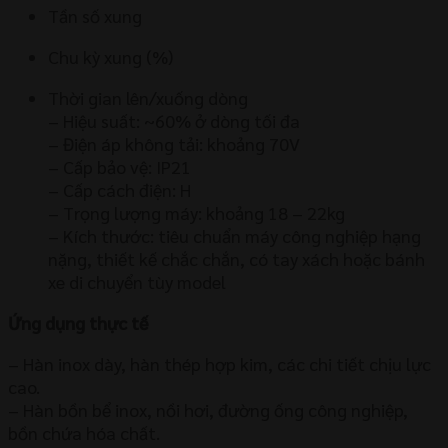
Tần số xung
Chu kỳ xung (%)
Thời gian lên/xuống dòng
– Hiệu suất: ~60% ở dòng tối đa
– Điện áp không tải: khoảng 70V
– Cấp bảo vệ: IP21
– Cấp cách điện: H
– Trọng lượng máy: khoảng 18 – 22kg
– Kích thước: tiêu chuẩn máy công nghiệp hạng
nặng, thiết kế chắc chắn, có tay xách hoặc bánh
xe di chuyển tùy model
Ứng dụng thực tế
– Hàn inox dày, hàn thép hợp kim, các chi tiết chịu lực
cao.
– Hàn bồn bể inox, nồi hơi, đường ống công nghiệp,
bồn chứa hóa chất.