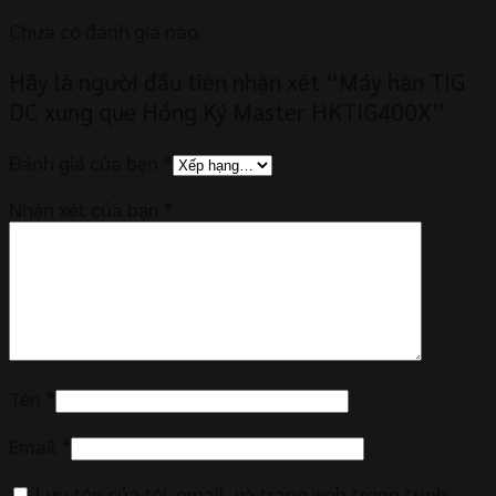
Chưa có đánh giá nào.
Hãy là người đầu tiên nhận xét “Máy hàn TIG
DC xung que Hồng Ký Master HKTIG400X”
Đánh giá của bạn
*
Nhận xét của bạn
*
Tên
*
Email
*
Lưu tên của tôi, email, và trang web trong trình