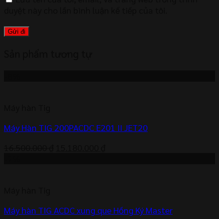
duyệt này cho lần bình luận kế tiếp của tôi.
Sản phẩm tương tự
-8%
Máy hàn Tig
Máy Hàn TIG 200PACDC E201 II JET20
Giá
Giá
16.500.000
₫
15.180.000
₫
gốc
hiện
-2%
là:
tại
16.500.000 ₫.
là:
Máy hàn Tig
15.180.000 ₫.
Máy hàn TIG ACDC xung que Hồng Ký Master