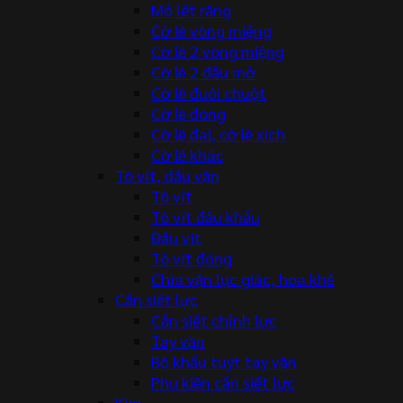
Mỏ lết răng
Cờ lê vòng miệng
Cờ lê 2 vòng miệng
Cờ lê 2 đầu mở
Cờ lê đuôi chuột
Cờ lê đóng
Cờ lê đai, cờ lê xích
Cờ lê khác
Tô vít, đầu vặn
Tô vít
Tô vít đầu khẩu
Đầu vít
Tô vít đóng
Chìa vặn lục giác, hoa khế
Cần siết lực
Cần siết chỉnh lực
Tay vặn
Bộ khẩu tuýt tay vặn
Phụ kiện cần siết lực
Kìm