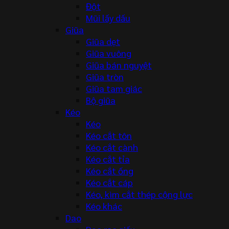
Đột
Mũi lấy dấu
Giũa
Giũa dẹt
Giũa vuông
Giũa bán nguyệt
Giũa tròn
Giũa tam giác
Bộ giũa
Kéo
Kéo
Kéo cắt tôn
Kéo cắt cành
Kéo cắt tỉa
Kéo cắt ống
Kéo cắt cáp
Kéo, kìm cắt thép cộng lực
Kéo khác
Dao