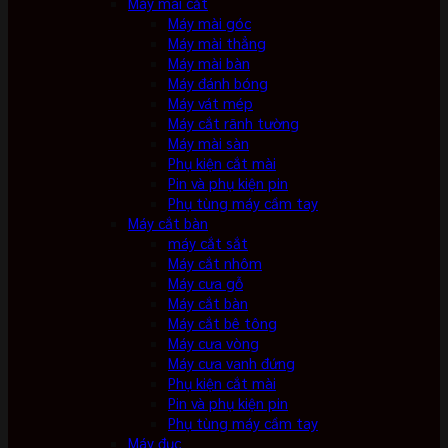
Máy mài cắt
Máy mài góc
Máy mài thẳng
Máy mài bàn
Máy đánh bóng
Máy vát mép
Máy cắt rãnh tường
Máy mài sàn
Phụ kiện cắt mài
Pin và phụ kiện pin
Phụ tùng máy cầm tay
Máy cắt bàn
máy cắt sắt
Máy cắt nhôm
Máy cưa gỗ
Máy cắt bàn
Máy cắt bê tông
Máy cưa vòng
Máy cưa vanh đứng
Phụ kiện cắt mài
Pin và phụ kiện pin
Phụ tùng máy cầm tay
Máy đục