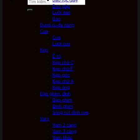
Tìm
Dao gấp
kiếm:
Lưỡi dao
Dao
Dụng cụ đa năng
Cưa
Cưa
Lưỡi cưa
Kẹp
Ê tô
Kẹp chữ C
Kẹp chữ F
Kẹp góc
Kẹp chữ A
Kẹp ống
Dập ghim, đinh
Dập ghim
Đinh ghim
Súng rút đinh rive
Vam
Vam 2 càng
Vam 3 càng
Vam khác