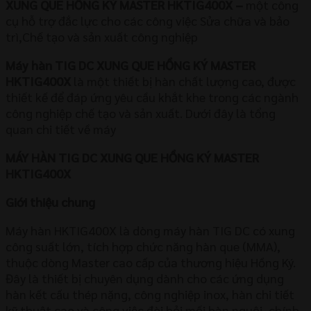
XUNG QUE HỒNG KÝ MASTER HKTIG400X –
một công
cụ hỗ trợ đắc lực cho các công việc Sửa chữa và bảo
trì,Chế tạo và sản xuất công nghiệp
Máy hàn TIG DC XUNG QUE HỒNG KÝ MASTER
HKTIG400X
là một thiết bị hàn chất lượng cao, được
thiết kế để đáp ứng yêu cầu khắt khe trong các ngành
công nghiệp chế tạo và sản xuất. Dưới đây là tổng
quan chi tiết về máy
MÁY HÀN TIG DC XUNG QUE HỒNG KÝ MASTER
HKTIG400X
Giới thiệu chung
Máy hàn HKTIG400X là dòng máy hàn TIG DC có xung
công suất lớn, tích hợp chức năng hàn que (MMA),
thuộc dòng Master cao cấp của thương hiệu Hồng Ký.
Đây là thiết bị chuyên dụng dành cho các ứng dụng
hàn kết cấu thép nặng, công nghiệp inox, hàn chi tiết
kỹ thuật cao và công việc đòi hỏi mối hàn nguội, chính