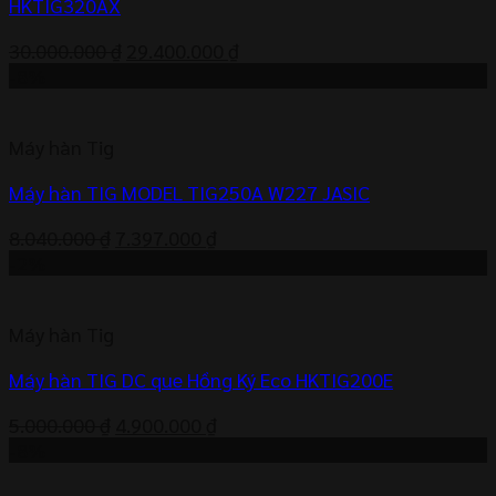
HKTIG320AX
Giá
Giá
30.000.000
₫
29.400.000
₫
gốc
hiện
-8%
là:
tại
30.000.000 ₫.
là:
Máy hàn Tig
29.400.000 ₫.
Máy hàn TIG MODEL TIG250A W227 JASIC
Giá
Giá
8.040.000
₫
7.397.000
₫
gốc
hiện
-2%
là:
tại
8.040.000 ₫.
là:
Máy hàn Tig
7.397.000 ₫.
Máy hàn TIG DC que Hồng Ký Eco HKTIG200E
Giá
Giá
5.000.000
₫
4.900.000
₫
gốc
hiện
-8%
là:
tại