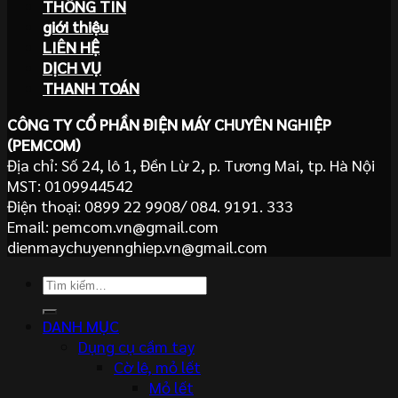
THÔNG TIN
giới thiệu
LIÊN HỆ
DỊCH VỤ
THANH TOÁN
CÔNG TY CỔ PHẦN ĐIỆN MÁY CHUYÊN NGHIỆP
(PEMCOM)
Địa chỉ: Số 24, lô 1, Đền Lừ 2, p. Tương Mai, tp. Hà Nội
MST: 0109944542
Điện thoại: 0899 22 9908/ 084. 9191. 333
Email: pemcom.vn@gmail.com
dienmaychuyennghiep.vn@gmail.com
Tìm
kiếm:
DANH MỤC
Dụng cụ cầm tay
Cờ lê, mỏ lết
Mỏ lết