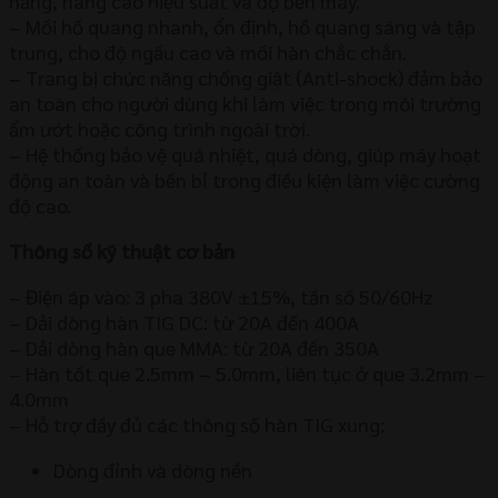
năng, nâng cao hiệu suất và độ bền máy.
– Mồi hồ quang nhanh, ổn định, hồ quang sáng và tập
trung, cho độ ngấu cao và mối hàn chắc chắn.
– Trang bị chức năng chống giật (Anti-shock) đảm bảo
an toàn cho người dùng khi làm việc trong môi trường
ẩm ướt hoặc công trình ngoài trời.
– Hệ thống bảo vệ quá nhiệt, quá dòng, giúp máy hoạt
động an toàn và bền bỉ trong điều kiện làm việc cường
độ cao.
Thông số kỹ thuật cơ bản
– Điện áp vào: 3 pha 380V ±15%, tần số 50/60Hz
– Dải dòng hàn TIG DC: từ 20A đến 400A
– Dải dòng hàn que MMA: từ 20A đến 350A
– Hàn tốt que 2.5mm – 5.0mm, liên tục ở que 3.2mm –
4.0mm
– Hỗ trợ đầy đủ các thông số hàn TIG xung:
Dòng đỉnh và dòng nền