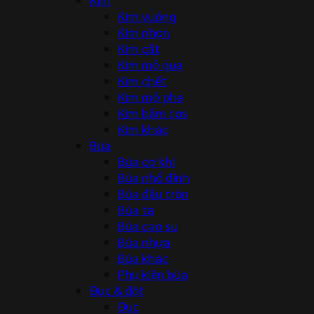
Kìm vuông
Kìm nhọn
Kìm cắt
Kìm mỏ quạ
Kìm chết
Kìm mở phe
Kìm bấm cos
Kìm khác
Búa
Búa cơ khí
Búa nhổ đinh
Búa đầu tròn
Búa tạ
Búa cao su
Búa nhựa
Búa khác
Phụ kiện búa
Đục & đột
Đục