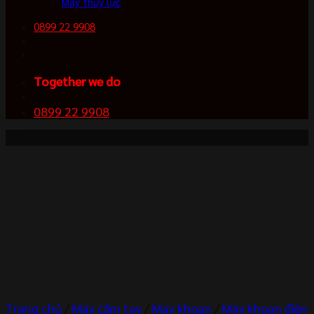
Máy thủy lực
0899 22 9908
Together we do
0899 22 9908
-3%
Trang chủ
/
Máy cầm tay
/
Máy khoan
/
Máy khoan điện