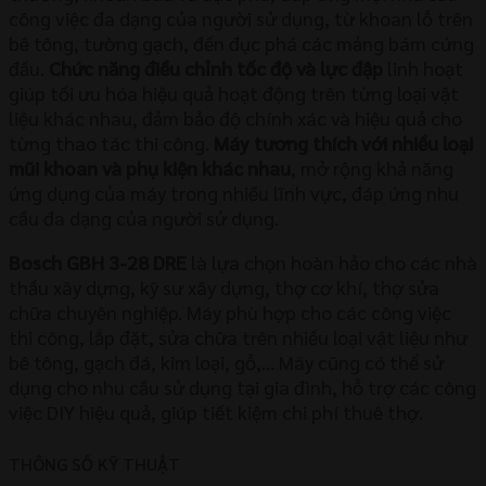
công việc đa dạng của người sử dụng, từ khoan lỗ trên
bê tông, tường gạch, đến đục phá các mảng bám cứng
đầu.
Chức năng điều chỉnh tốc độ và lực đập
linh hoạt
giúp tối ưu hóa hiệu quả hoạt động trên từng loại vật
liệu khác nhau, đảm bảo độ chính xác và hiệu quả cho
từng thao tác thi công.
Máy tương thích với nhiều loại
mũi khoan và phụ kiện khác nhau
, mở rộng khả năng
ứng dụng của máy trong nhiều lĩnh vực, đáp ứng nhu
cầu đa dạng của người sử dụng.
Bosch GBH 3-28 DRE
là lựa chọn hoàn hảo cho các nhà
thầu xây dựng, kỹ sư xây dựng, thợ cơ khí, thợ sửa
chữa chuyên nghiệp. Máy phù hợp cho các công việc
thi công, lắp đặt, sửa chữa trên nhiều loại vật liệu như
bê tông, gạch đá, kim loại, gỗ,… Máy cũng có thể sử
dụng cho nhu cầu sử dụng tại gia đình, hỗ trợ các công
việc DIY hiệu quả, giúp tiết kiệm chi phí thuê thợ.
THÔNG SỐ KỸ THUẬT