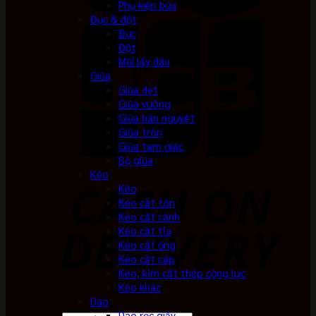
Phụ kiện búa
Đục & đột
Đục
Đột
Mũi lấy dấu
Giũa
Giũa dẹt
Giũa vuông
Giũa bán nguyệt
Giũa tròn
Giũa tam giác
Bộ giũa
Kéo
Kéo
Kéo cắt tôn
Kéo cắt cành
Kéo cắt tỉa
Kéo cắt ống
Kéo cắt cáp
Kéo, kìm cắt thép cộng lực
Kéo khác
Dao
Dao rọc giấy