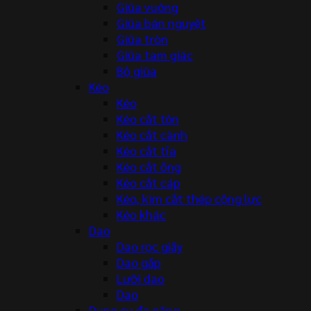
Giũa vuông
Giũa bán nguyệt
Giũa tròn
Giũa tam giác
Bộ giũa
Kéo
Kéo
Kéo cắt tôn
Kéo cắt cành
Kéo cắt tỉa
Kéo cắt ống
Kéo cắt cáp
Kéo, kìm cắt thép cộng lực
Kéo khác
Dao
Dao rọc giấy
Dao gấp
Lưỡi dao
Dao
Dụng cụ đa năng