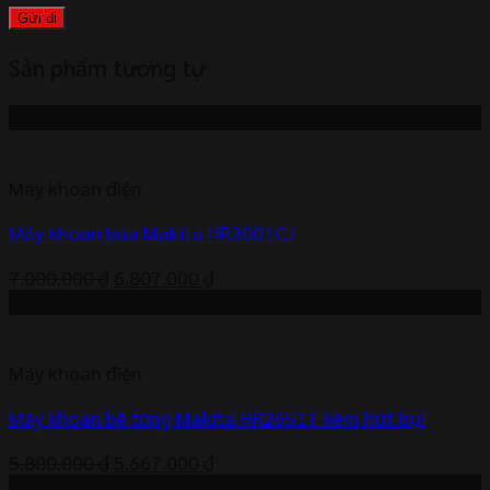
Sản phẩm tương tự
-3%
Máy khoan điện
Máy khoan búa Makita HR3001CJ
Giá
Giá
7.000.000
₫
6.807.000
₫
gốc
hiện
-2%
là:
tại
7.000.000 ₫.
là:
Máy khoan điện
6.807.000 ₫.
Máy khoan bê tông Makita HR2651T kèm hút bụi
Giá
Giá
5.800.000
₫
5.667.000
₫
gốc
hiện
-3%