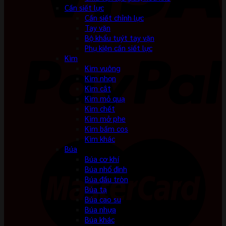
Cần siết lực
Cần siết chỉnh lực
Tay vặn
Bộ khẩu tuýt tay vặn
Phụ kiện cần siết lực
Kìm
Kìm vuông
Kìm nhọn
Kìm cắt
Kìm mỏ quạ
Kìm chết
Kìm mở phe
Kìm bấm cos
Kìm khác
Búa
Búa cơ khí
Búa nhổ đinh
Búa đầu tròn
Búa tạ
Búa cao su
Búa nhựa
Búa khác