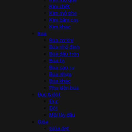
Kìm chết
Kìm mở phe
Kìm bấm cos
Kìm khác
Búa
Búa cơ khí
Búa nhổ đinh
Búa đầu tròn
Búa tạ
Búa cao su
Búa nhựa
Búa khác
Phụ kiện búa
Đục & đột
Đục
Đột
Mũi lấy dấu
Giũa
Giũa dẹt