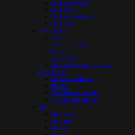
Cờ lê đuôi chuột
Cờ lê đóng
Cờ lê đai, cờ lê xích
Cờ lê khác
Tô vít, đầu vặn
Tô vít
Tô vít đầu khẩu
Đầu vít
Tô vít đóng
Chìa vặn lục giác, hoa khế
Cần siết lực
Cần siết chỉnh lực
Tay vặn
Bộ khẩu tuýt tay vặn
Phụ kiện cần siết lực
Kìm
Kìm vuông
Kìm nhọn
Kìm cắt
Kìm mỏ quạ