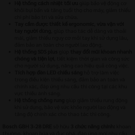
Hệ thống cách nhiệt tối ưu
giúp bảo vệ động cơ
khỏi bụi bẩn và tăng tuổi thọ cho máy, giảm thiểu
chi phí bảo trì và sửa chữa.
Tay cầm được thiết kế ergonomic
,
vừa vặn với
tay người dùng
, giúp thao tác dễ dàng và thoải
mái, giảm thiểu nguy cơ mỏi tay khi sử dụng lâu,
đảm bảo an toàn cho người lao động.
Hệ thống SDS plus
giúp
thay đổi mũi khoan nhanh
chóng và tiện lợi
, tiết kiệm thời gian và công sức
cho người sử dụng, nâng cao hiệu quả công việc.
Tích hợp đèn LED chiếu sáng
hỗ trợ làm việc
trong điều kiện thiếu sáng, đảm bảo an toàn và
chính xác, đáp ứng nhu cầu thi công tại các khu
vực thiếu ánh sáng.
Hệ thống chống rung
giúp giảm thiểu rung động
khi sử dụng, bảo vệ sức khỏe người lao động và
tăng độ chính xác cho thao tác thi công.
Bosch GBH 3-28 DRE
sở hữu
3 chức năng chính:
khoan
thường, khoan búa và đục phá, đáp ứng mọi nhu cầu