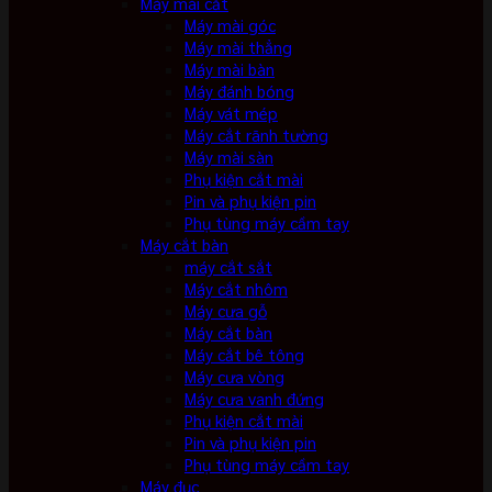
Máy mài cắt
Máy mài góc
Máy mài thẳng
Máy mài bàn
Máy đánh bóng
Máy vát mép
Máy cắt rãnh tường
Máy mài sàn
Phụ kiện cắt mài
Pin và phụ kiện pin
Phụ tùng máy cầm tay
Máy cắt bàn
máy cắt sắt
Máy cắt nhôm
Máy cưa gỗ
Máy cắt bàn
Máy cắt bê tông
Máy cưa vòng
Máy cưa vanh đứng
Phụ kiện cắt mài
Pin và phụ kiện pin
Phụ tùng máy cầm tay
Máy đục