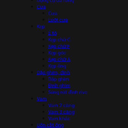
Cưa
Cưa
Lưỡi cưa
Kẹp
Ê tô
Kẹp chữ C
Kẹp chữ F
Kẹp góc
Kẹp chữ A
Kẹp ống
Dập ghim, đinh
Dập ghim
Đinh ghim
Súng rút đinh rive
Vam
Vam 2 càng
Vam 3 càng
Vam khác
Uốn cắt ống