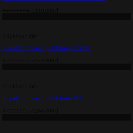
Giá
Giá
2.200.000
₫
2.110.000
₫
gốc
hiện
-3%
là:
tại
2.200.000 ₫.
là:
Máy khoan điện
2.110.000 ₫.
Máy khoan đa năng Makita HR2630X5
Giá
Giá
3.700.000
₫
3.573.000
₫
gốc
hiện
-3%
là:
tại
3.700.000 ₫.
là:
Máy khoan điện
3.573.000 ₫.
Máy khoan đa năng Makita HR2630T
Giá
Giá
4.400.000
₫
4.266.000
₫
gốc
hiện
-3%
là:
tại
4.400.000 ₫.
là: