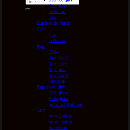
Tìm
Dao gấp
kiếm:
Lưỡi dao
Dao
Dụng cụ đa năng
Cưa
Cưa
Lưỡi cưa
Kẹp
Ê tô
Kẹp chữ C
Kẹp chữ F
Kẹp góc
Kẹp chữ A
Kẹp ống
Dập ghim, đinh
Dập ghim
Đinh ghim
Súng rút đinh rive
Vam
Vam 2 càng
Vam 3 càng
Vam khác