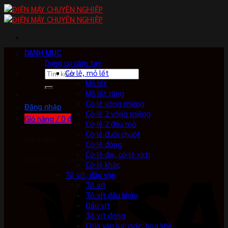
Skip
to
content
DANH MỤC
Dụng cụ cầm tay
Tìm
Cờ lê, mỏ lết
kiếm:
Mỏ lết
Mỏ lết răng
Cờ lê vòng miệng
Đăng nhập
Cờ lê 2 vòng miệng
Giỏ hàng /
0
₫
Cờ lê 2 đầu mở
Cờ lê đuôi chuột
Giỏ hàng
Cờ lê đóng
Cờ lê đai, cờ lê xích
No products in the cart.
Cờ lê khác
Tô vít, đầu vặn
Tô vít
Tô vít đầu khẩu
Đầu vít
Tô vít đóng
Chìa vặn lục giác, hoa khế