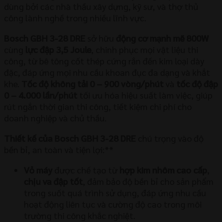
dùng bởi các nhà thầu xây dựng, kỹ sư, và thợ thủ
công lành nghề trong nhiều lĩnh vực.
Bosch GBH 3-28 DRE
sở hữu
động cơ mạnh mẽ 800W
cùng
lực đập 3,5 Joule
, chinh phục mọi vật liệu thi
công, từ bê tông cốt thép cứng rắn đến kim loại dày
đặc, đáp ứng mọi nhu cầu khoan đục đa dạng và khắt
khe.
Tốc độ không tải 0 – 900 vòng/phút
và
tốc độ đập
0 – 4.000 lần/phút
tối ưu hóa hiệu suất làm việc, giúp
rút ngắn thời gian thi công, tiết kiệm chi phí cho
doanh nghiệp và chủ thầu.
Thiết kế của Bosch GBH 3-28 DRE
chú trọng vào độ
bền bỉ, an toàn và tiện lợi:**
Vỏ máy
được chế tạo từ
hợp kim nhôm cao cấp
,
chịu va đập tốt
, đảm bảo độ bền bỉ cho sản phẩm
trong suốt quá trình sử dụng, đáp ứng nhu cầu
hoạt động liên tục và cường độ cao trong môi
trường thi công khắc nghiệt.