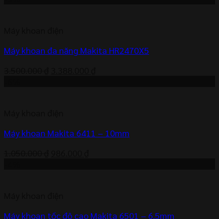
là:
tại
5.800.000 ₫.
là:
Máy khoan điện
5.667.000 ₫.
Máy khoan đa năng Makita HR2470X5
Giá
Giá
3.500.000
₫
3.388.000
₫
gốc
hiện
-6%
là:
tại
3.500.000 ₫.
là:
Máy khoan điện
3.388.000 ₫.
Máy khoan Makita 6411 – 10mm
Giá
Giá
1.050.000
₫
986.000
₫
gốc
hiện
-4%
là:
tại
1.050.000 ₫.
là:
Máy khoan điện
986.000 ₫.
Máy khoan tốc độ cao Makita 6501 – 6.5mm