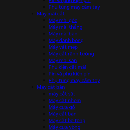
Phụ tùng máy cầm tay
Máy mài cắt
Máy mài góc
Máy mài thẳng
Máy mài bàn
Máy đánh bóng
Máy vát mép
Máy cắt rãnh tường
Máy mài sàn
Phụ kiện cắt mài
Pin và phụ kiện pin
Phụ tùng máy cầm tay
Máy cắt bàn
máy cắt sắt
Máy cắt nhôm
Máy cưa gỗ
Máy cắt bàn
Máy cắt bê tông
Máy cưa vòng