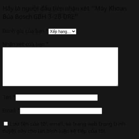
Hãy là người đầu tiên nhận xét “Máy Khoan
Búa Bosch GBH 3-28 DRE”
Đánh giá của bạn
*
Nhận xét của bạn
*
Tên
*
Email
*
Lưu tên của tôi, email, và trang web trong trình
duyệt này cho lần bình luận kế tiếp của tôi.