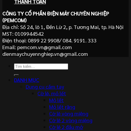
THANH TOÁN
CÔNG TY CỔ PHẦN ĐIỆN MÁY CHUYÊN NGHIỆP
(PEMCOM)
Địa chỉ: Số 24, lô 1, Đền Lừ 2, p. Tương Mai, tp. Hà Nội
MST: 0109944542
Điện thoại: 0899 22 9908/ 084. 9191. 333
Email: pemcom.vn@gmail.com
dienmaychuyennghiep.vn@gmail.com
Tìm
kiếm:
DANH MỤC
Dụng cụ cầm tay
Cờ lê, mỏ lết
Mỏ lết
Mỏ lết răng
Cờ lê vòng miệng
Cờ lê 2 vòng miệng
Cờ lê 2 đầu mở