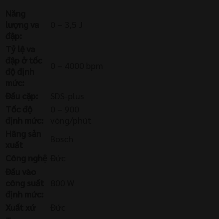
Năng
lượng va
0 – 3,5 J
đập:
Tỷ lệ va
đập ở tốc
0 – 4000 bpm
độ định
mức:
Đầu cặp:
SDS-plus
Tốc độ
0 – 900
định mức:
vòng/phút
Hãng sản
Bosch
xuất
Công nghệ
Đức
Đầu vào
công suất
800 W
định mức:
Xuất xứ
Đức