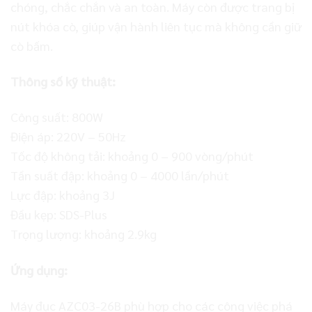
chóng, chắc chắn và an toàn. Máy còn được trang bị
nút khóa cò, giúp vận hành liên tục mà không cần giữ
cò bấm.
Thông số kỹ thuật:
Công suất: 800W
Điện áp: 220V – 50Hz
Tốc độ không tải: khoảng 0 – 900 vòng/phút
Tần suất đập: khoảng 0 – 4000 lần/phút
Lực đập: khoảng 3J
Đầu kẹp: SDS-Plus
Trọng lượng: khoảng 2.9kg
Ứng dụng:
Máy đục AZC03-26B phù hợp cho các công việc phá