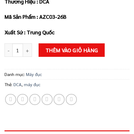
Thương Hiệu : DCA
là:
tại
1.635.000 ₫.
là:
Mã Sản Phẩm : AZC03-26B
1.549.000 ₫
Xuất Sứ : Trung Quốc
Máy khoan đục AZC03-26B số lượng
THÊM VÀO GIỎ HÀNG
Danh mục:
Máy đục
Thẻ:
DCA
,
máy đục