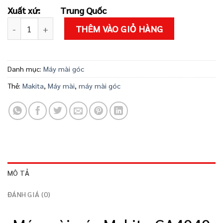
2.130.000 ₫.
là:
Xuất xứ:
Trung Quốc
1.919.000 ₫
Máy mài góc Makita GA4040 số lượng
THÊM VÀO GIỎ HÀNG
Danh mục:
Máy mài góc
Thẻ:
Makita
,
Máy mài
,
máy mài góc
MÔ TẢ
ĐÁNH GIÁ (0)