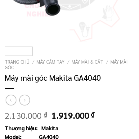
TRANG CHỦ
/
MÁY CẦM TAY
/
MÁY MÀI & CẮT
/
MÁY MÀI
GÓC
Máy mài góc Makita GA4040
Giá
Giá
2.130.000
₫
1.919.000
₫
gốc
hiện
Thương hiệu:
Makita
là:
tại
Model:
GA4040