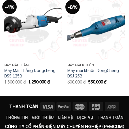
-4%
-8%
MÁY MÀI THẲNG
MÁY MÀI KHUÔN
Máy Mài Thẳng Dongcheng
Máy mài khuôn DongCheng
DSS 125B
DSJ 25B
Giá
Giá
Giá
Giá
1.300.000
₫
1.250.000
₫
600.000
₫
550.000
₫
gốc
hiện
gốc
hiện
là:
tại
là:
tại
1.300.000 ₫.
là:
600.000 ₫.
là:
1.250.000 ₫.
550.000 ₫.
THANH TOÁN
THÔNG TIN
GIỚI THIỆU
LIÊN HỆ
DỊCH VỤ
THANH TOÁN
CÔNG TY CỔ PHẦN ĐIỆN MÁY CHUYÊN NGHIỆP (PEMCOM)