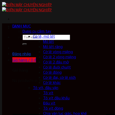
Skip
to
content
DANH MỤC
Dụng cụ cầm tay
Cờ lê, mỏ lết
Tìm
Mỏ lết
kiếm:
Mỏ lết răng
Cờ lê vòng miệng
Đăng nhập
Cờ lê 2 vòng miệng
Giỏ hàng /
0
₫
Cờ lê 2 đầu mở
Cờ lê đuôi chuột
Giỏ hàng
Cờ lê đóng
Cờ lê đai, cờ lê xích
No products in the cart.
Cờ lê khác
Tô vít, đầu vặn
Tô vít
Tô vít đầu khẩu
Đầu vít
Tô vít đóng
Chìa vặn lục giác, hoa khế