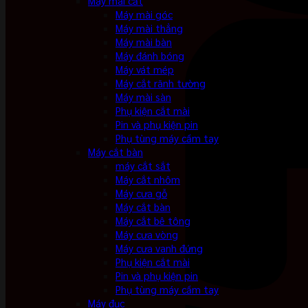
Máy mài cắt
Máy mài góc
Máy mài thẳng
Máy mài bàn
Máy đánh bóng
Máy vát mép
Máy cắt rãnh tường
Máy mài sàn
Phụ kiện cắt mài
Pin và phụ kiện pin
Phụ tùng máy cầm tay
Máy cắt bàn
máy cắt sắt
Máy cắt nhôm
Máy cưa gỗ
Máy cắt bàn
Máy cắt bê tông
Máy cưa vòng
Máy cưa vanh đứng
Phụ kiện cắt mài
Pin và phụ kiện pin
Phụ tùng máy cầm tay
Máy đục