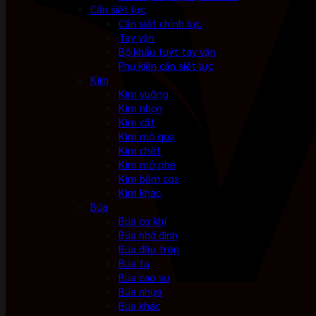
Cần siết lực
Cần siết chỉnh lực
Tay vặn
Bộ khẩu tuýt tay vặn
Phụ kiện cần siết lực
Kìm
Kìm vuông
Kìm nhọn
Kìm cắt
Kìm mỏ quạ
Kìm chết
Kìm mở phe
Kìm bấm cos
Kìm khác
Búa
Búa cơ khí
Búa nhổ đinh
Búa đầu tròn
Búa tạ
Búa cao su
Búa nhựa
Búa khác