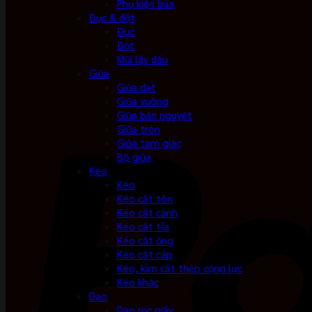
Phụ kiện búa
Đục & đột
Đục
Đột
Mũi lấy dấu
Giũa
Giũa dẹt
Giũa vuông
Giũa bán nguyệt
Giũa tròn
Giũa tam giác
Bộ giũa
Kéo
Kéo
Kéo cắt tôn
Kéo cắt cành
Kéo cắt tỉa
Kéo cắt ống
Kéo cắt cáp
Kéo, kìm cắt thép cộng lực
Kéo khác
Dao
Dao rọc giấy