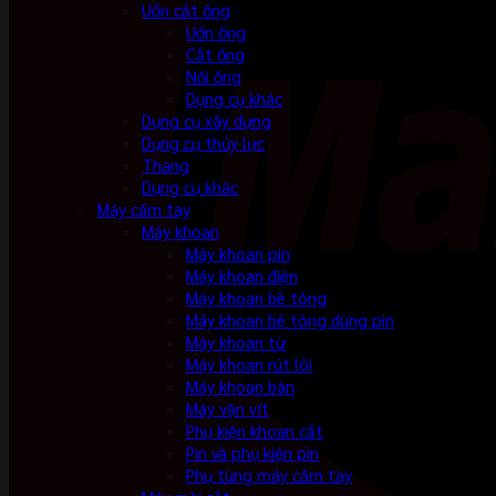
Uốn cắt ống
Uốn ống
Cắt ống
Nối ống
Dụng cụ khác
Dụng cụ xây dựng
Dụng cụ thủy lực
Thang
Dụng cụ khác
Máy cầm tay
Máy khoan
Máy khoan pin
Máy khoan điện
Máy khoan bê tông
Máy khoan bê tông dùng pin
Máy khoan từ
Máy khoan rút lõi
Máy khoan bàn
Máy vặn vít
Phụ kiện khoan cắt
Pin và phụ kiện pin
Phụ tùng máy cầm tay