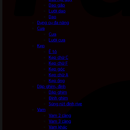
Dao gấp
Lưỡi dao
Dao
Dụng cụ đa năng
Cưa
Cưa
Lưỡi cưa
Kẹp
Ê tô
Kẹp chữ C
Kẹp chữ F
Kẹp góc
Kẹp chữ A
Kẹp ống
Dập ghim, đinh
Dập ghim
Đinh ghim
Súng rút đinh rive
Vam
Vam 2 càng
Vam 3 càng
Vam khác