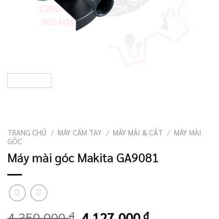
TRANG CHỦ
/
MÁY CẦM TAY
/
MÁY MÀI & CẮT
/
MÁY MÀI
GÓC
Máy mài góc Makita GA9081
Giá
Giá
4.350.000
₫
4.127.000
₫