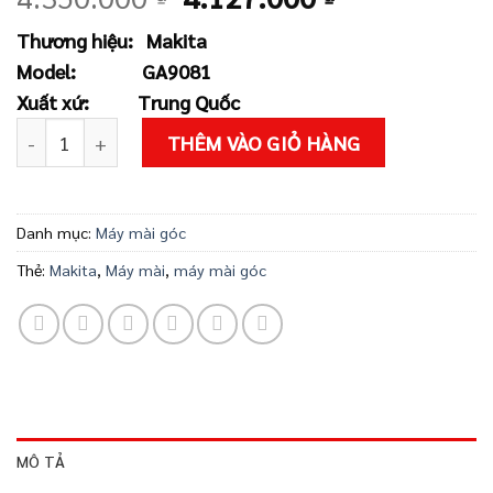
gốc
hiện
Thương hiệu:
Makita
là:
tại
Model:
GA9081
4.350.000 ₫.
là:
Xuất xứ:
Trung Quốc
4.127.000 ₫
Máy mài góc Makita GA9081 số lượng
THÊM VÀO GIỎ HÀNG
Danh mục:
Máy mài góc
Thẻ:
Makita
,
Máy mài
,
máy mài góc
MÔ TẢ