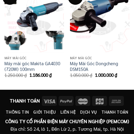
MÁY MÀI GÓC
MÁY MÀI GÓC
Máy mài góc Makita GA4030
Máy Mài Góc Dongcheng
(720W) 100mm
DSM150A
Giá
Giá
Giá
Giá
1.250.000
₫
1.186.000
₫
1.050.000
₫
1.000.000
₫
gốc
hiện
gốc
hiện
là:
tại
là:
tại
1.250.000 ₫.
là:
1.050.000 ₫.
là:
1.186.000 ₫.
1.000.00
THANH TOÁN
THÔNG TIN
GIỚI THIỆU
LIÊN HỆ
DỊCH VỤ
THANH TOÁN
CÔNG TY CỔ PHẦN ĐIỆN MÁY CHUYÊN NGHIỆP (PEMCOM)
Địa chỉ: Số 24, lô 1, Đền Lừ 2, p. Tương Mai, tp. Hà Nội