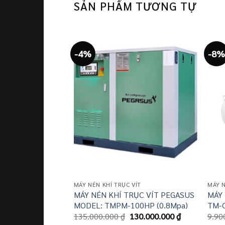
SẢN PHẨM TƯƠNG TỰ
-4%
-8%
MÁY NÉN KHÍ TRỤC VÍT
MÁY N
MÁY NÉN KHÍ TRỤC VÍT PEGASUS
MÁY
MODEL: TMPM-100HP (0.8Mpa)
TM-
Giá
Giá
135.000.000
₫
130.000.000
₫
9.90
gốc
hiện