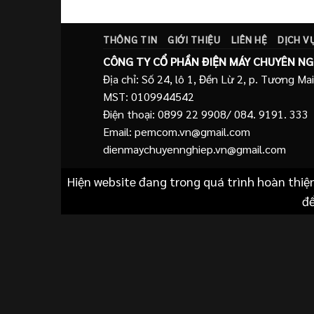
là:
tại
135.000.000 ₫.
là:
130.000.000
THÔNG TIN
GIỚI THIỆU
LIÊN HỆ
DỊCH V
CÔNG TY CỔ PHẦN ĐIỆN MÁY CHUYÊN NG
Địa chỉ: Số 24, lô 1, Đền Lừ 2, p. Tương Mai
MST: 0109944542
Điện thoại: 0899 22 9908/ 084. 9191. 333
Email: pemcom.vn@gmail.com
dienmaychuyennghiep.vn@gmail.com
Hiện website đang trong quá trình hoàn thiệ
để