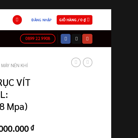
ĐĂNG NHẬP
GIỎ HÀNG /
0
₫
0899 22 9908
MÁY NÉN KHÍ
RỤC VÍT
L:
8 Mpa)
Giá
000.000
₫
hiện