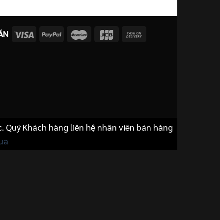
là:
tại
là:
24.500.000 ₫.
là:
21
22.100.000 ₫.
ÁN
c. Quý Khách hàng liên hệ nhân viên bán hàng
ua