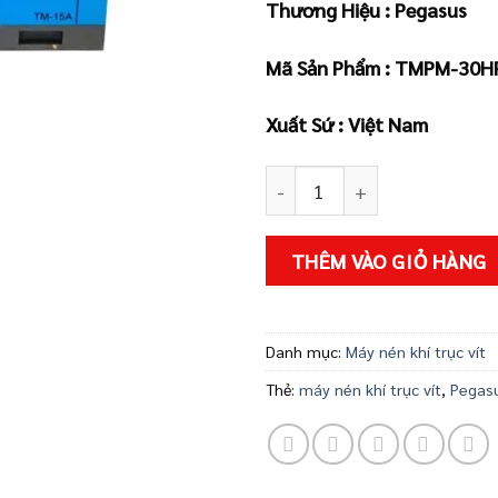
Thương Hiệu : Pegasus
là:
48.
Mã Sản Phẩm :
TMPM-30HP
Xuất Sứ : Việt Nam
MÁY NÉN KHÍ TRỤC VÍT PEGA
THÊM VÀO GIỎ HÀNG
Danh mục:
Máy nén khí trục vít
Thẻ:
máy nén khí trục vít
,
Pegas