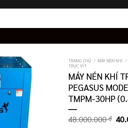
TRANG CHỦ
/
MÁY NÉN KHÍ
/
TRỤC VÍT
MÁY NÉN KHÍ T
PEGASUS MODE
TMPM-30HP (0.
Giá
48.000.000
₫
40.
gốc