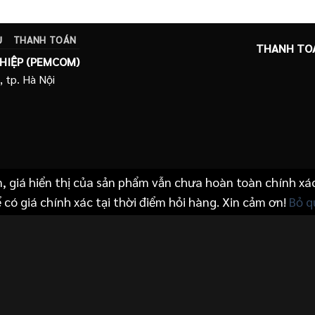
là:
tại
9.900.000 ₫.
là:
 ₫.
9.100.000 ₫.
Ụ
THANH TOÁN
THANH TO
HIỆP (PEMCOM)
, tp. Hà Nội
n, giá hiển thị của sản phẩm vẫn chưa hoàn toàn chính xá
 có giá chính xác tại thời điểm hỏi hàng. Xin cảm ơn!
Bỏ q