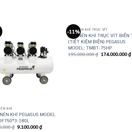
MÁY NÉN KHÍ TRỤC VÍT
-11%
MÁY NÉN KHÍ TRỤC VÍT BIẾN
(TIẾT KIỆM ĐIỆN) PEGASUS
MODEL: TMBT-75HP
Giá
195.000.000
₫
174.000.000
₫
gốc
là:
195.000.000 ₫.
ÉN KHÍ
 NÉN KHÍ PEGASUS MODEL
OF750*3-180L
Giá
Giá
0.000
₫
9.100.000
₫
gốc
hiện