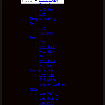
Tìm
Dao gấp
kiếm:
Lưỡi dao
Dao
Dụng cụ đa năng
Cưa
Cưa
Lưỡi cưa
Kẹp
Ê tô
Kẹp chữ C
Kẹp chữ F
Kẹp góc
Kẹp chữ A
Kẹp ống
Dập ghim, đinh
Dập ghim
Đinh ghim
Súng rút đinh rive
Vam
Vam 2 càng
Vam 3 càng
Vam khác