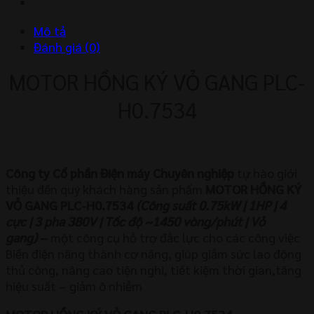
H0.7534
số
Mô tả
lượng
Đánh giá (0)
MOTOR HỒNG KÝ VỎ GANG PLC-
H0.7534
Công ty Cổ phần Điện máy Chuyên nghiệp
tự hào giới
thiệu đến quý khách hàng sản phẩm
MOTOR HỒNG KÝ
VỎ GANG PLC-H0.7534
(Công suất 0.75kW | 1HP | 4
cực | 3 pha 380V | Tốc độ ~1450 vòng/phút | Vỏ
gang)
–
một công cụ hỗ trợ đắc lực cho các công việc
Biến điện năng thành cơ năng, giúp giảm sức lao động
thủ công, nâng cao tiện nghi, tiết kiệm thời gian,tăng
hiệu suất – giảm ô nhiễm