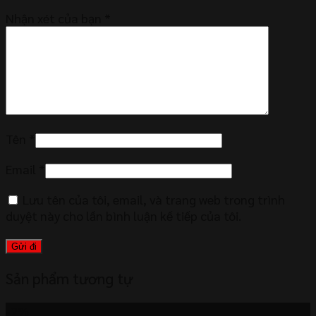
Nhận xét của bạn
*
Tên
*
Email
*
Lưu tên của tôi, email, và trang web trong trình
duyệt này cho lần bình luận kế tiếp của tôi.
Sản phẩm tương tự
-2%