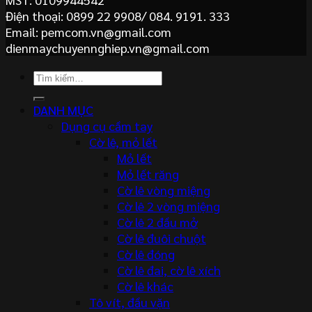
Điện thoại: 0899 22 9908/ 084. 9191. 333
Email: pemcom.vn@gmail.com
dienmaychuyennghiep.vn@gmail.com
Tìm
kiếm:
DANH MỤC
Dụng cụ cầm tay
Cờ lê, mỏ lết
Mỏ lết
Mỏ lết răng
Cờ lê vòng miệng
Cờ lê 2 vòng miệng
Cờ lê 2 đầu mở
Cờ lê đuôi chuột
Cờ lê đóng
Cờ lê đai, cờ lê xích
Cờ lê khác
Tô vít, đầu vặn