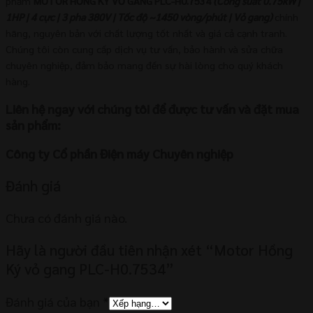
phẩm
MOTOR HỒNG KÝ VỎ GANG PLC-H0.7534
(Công suất 0.75kW |
1HP | 4 cực | 3 pha 380V | Tốc độ ~1450 vòng/phút | Vỏ gang)
chính
hãng, nguyên bản với chất lượng tốt nhất và giá cả cạnh tranh.
Chúng tôi còn cung cấp dịch vụ tư vấn, bảo hành và sửa chữa
chuyên nghiệp, đảm bảo mang đến sự hài lòng cho quý khách
hàng.
Liên hệ ngay với chúng tôi để được tư vấn và đặt mua
sản phẩm:
Công ty Cổ phần Điện máy Chuyên nghiệp
Đánh giá
Chưa có đánh giá nào.
Hãy là người đầu tiên nhận xét “Motor Hồng
Ký vỏ gang PLC-H0.7534”
Đánh giá của bạn
*