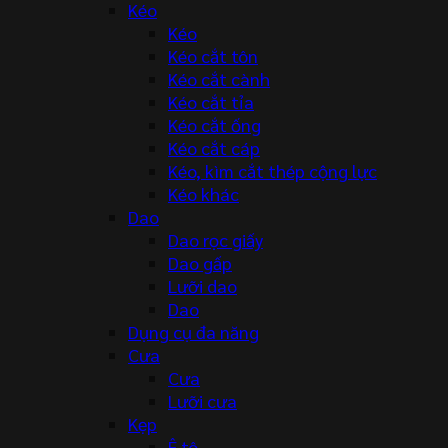
Kéo
Kéo
Kéo cắt tôn
Kéo cắt cành
Kéo cắt tỉa
Kéo cắt ống
Kéo cắt cáp
Kéo, kìm cắt thép cộng lực
Kéo khác
Dao
Dao rọc giấy
Dao gấp
Lưỡi dao
Dao
Dụng cụ đa năng
Cưa
Cưa
Lưỡi cưa
Kẹp
Ê tô