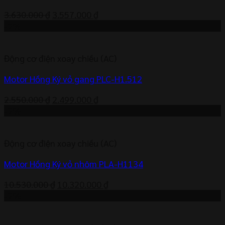
Giá
Giá
3.630.000
₫
3.557.000
₫
gốc
hiện
-2%
là:
tại
3.630.000 ₫.
là:
Động cơ điện xoay chiều (AC)
3.557.000 ₫.
Motor Hồng Ký vỏ gang PLC-H1.512
Giá
Giá
2.550.000
₫
2.499.000
₫
gốc
hiện
-2%
là:
tại
2.550.000 ₫.
là:
Động cơ điện xoay chiều (AC)
2.499.000 ₫.
Motor Hồng Ký vỏ nhôm PLA-H1134
Giá
Giá
10.530.000
₫
10.320.000
₫
gốc
hiện
-2%
là:
tại
10.530.000 ₫.
là: