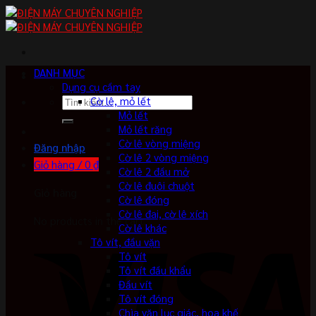
Skip
to
content
DANH MỤC
Dụng cụ cầm tay
Tìm
Cờ lê, mỏ lết
kiếm:
Mỏ lết
Mỏ lết răng
Cờ lê vòng miệng
Đăng nhập
Cờ lê 2 vòng miệng
Giỏ hàng /
0
₫
Cờ lê 2 đầu mở
Cờ lê đuôi chuột
Giỏ hàng
Cờ lê đóng
Cờ lê đai, cờ lê xích
No products in the cart.
Cờ lê khác
Tô vít, đầu vặn
Tô vít
Tô vít đầu khẩu
Đầu vít
Tô vít đóng
Chìa vặn lục giác, hoa khế