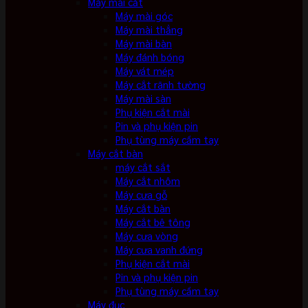
Máy mài cắt
Máy mài góc
Máy mài thẳng
Máy mài bàn
Máy đánh bóng
Máy vát mép
Máy cắt rãnh tường
Máy mài sàn
Phụ kiện cắt mài
Pin và phụ kiện pin
Phụ tùng máy cầm tay
Máy cắt bàn
máy cắt sắt
Máy cắt nhôm
Máy cưa gỗ
Máy cắt bàn
Máy cắt bê tông
Máy cưa vòng
Máy cưa vanh đứng
Phụ kiện cắt mài
Pin và phụ kiện pin
Phụ tùng máy cầm tay
Máy đục