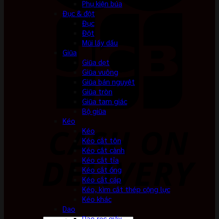
Phụ kiện búa
Đục & đột
Đục
Đột
Mũi lấy dấu
Giũa
Giũa dẹt
Giũa vuông
Giũa bán nguyệt
Giũa tròn
Giũa tam giác
Bộ giũa
Kéo
Kéo
Kéo cắt tôn
Kéo cắt cành
Kéo cắt tỉa
Kéo cắt ống
Kéo cắt cáp
Kéo, kìm cắt thép cộng lực
Kéo khác
Dao
Dao rọc giấy