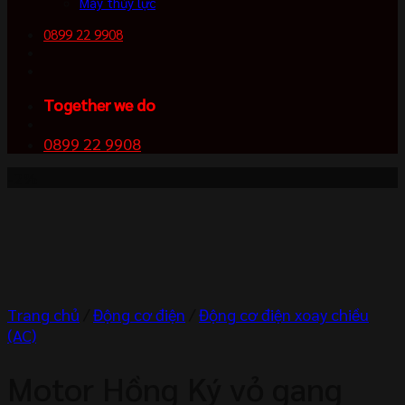
Máy thủy lực
0899 22 9908
Together we do
0899 22 9908
-2%
Trang chủ
/
Động cơ điện
/
Động cơ điện xoay chiều
(AC)
Motor Hồng Ký vỏ gang