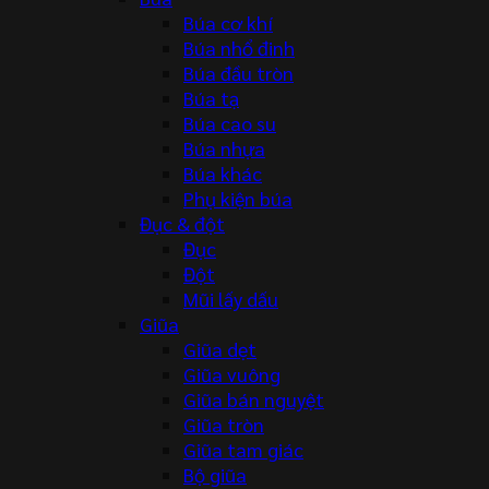
Búa cơ khí
Búa nhổ đinh
Búa đầu tròn
Búa tạ
Búa cao su
Búa nhựa
Búa khác
Phụ kiện búa
Đục & đột
Đục
Đột
Mũi lấy dấu
Giũa
Giũa dẹt
Giũa vuông
Giũa bán nguyệt
Giũa tròn
Giũa tam giác
Bộ giũa