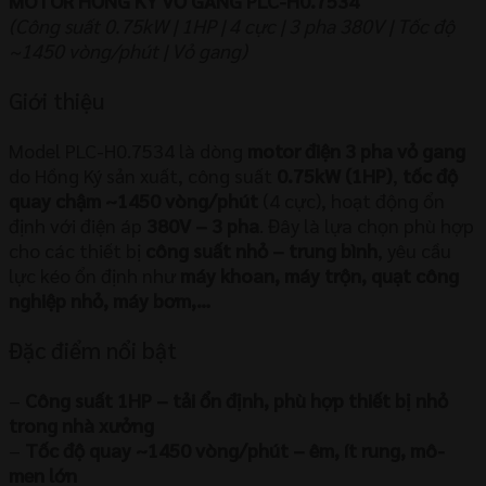
MOTOR HỒNG KÝ VỎ GANG PLC-H0.7534
(Công suất 0.75kW | 1HP | 4 cực | 3 pha 380V | Tốc độ
~1450 vòng/phút | Vỏ gang)
Giới thiệu
Model PLC-H0.7534 là dòng
motor điện 3 pha vỏ gang
do Hồng Ký sản xuất, công suất
0.75kW (1HP)
,
tốc độ
quay chậm ~1450 vòng/phút
(4 cực), hoạt động ổn
định với điện áp
380V – 3 pha
. Đây là lựa chọn phù hợp
cho các thiết bị
công suất nhỏ – trung bình
, yêu cầu
lực kéo ổn định như
máy khoan, máy trộn, quạt công
nghiệp nhỏ, máy bơm,…
Đặc điểm nổi bật
–
Công suất 1HP – tải ổn định, phù hợp thiết bị nhỏ
trong nhà xưởng
–
Tốc độ quay ~1450 vòng/phút – êm, ít rung, mô-
men lớn