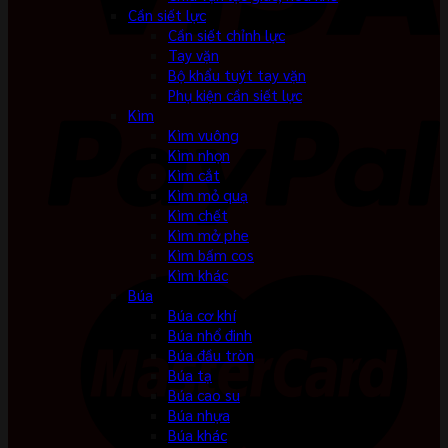
Cần siết lực
Cần siết chỉnh lực
Tay vặn
Bộ khẩu tuýt tay vặn
Phụ kiện cần siết lực
Kìm
Kìm vuông
Kìm nhọn
Kìm cắt
Kìm mỏ quạ
Kìm chết
Kìm mở phe
Kìm bấm cos
Kìm khác
Búa
Búa cơ khí
Búa nhổ đinh
Búa đầu tròn
Búa tạ
Búa cao su
Búa nhựa
Búa khác