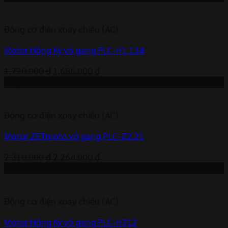
Động cơ điện xoay chiều (AC)
Motor Hồng Ký vỏ gang PLC-H1.134
Giá
Giá
1.720.000
₫
1.686.000
₫
gốc
hiện
-2%
là:
tại
1.720.000 ₫.
là:
Động cơ điện xoay chiều (AC)
1.686.000 ₫.
Motor ZETmoto vỏ gang PLC-Z2.21
Giá
Giá
2.310.000
₫
2.264.000
₫
gốc
hiện
-2%
là:
tại
2.310.000 ₫.
là:
Động cơ điện xoay chiều (AC)
2.264.000 ₫.
Motor Hồng Ký vỏ gang PLC-H312