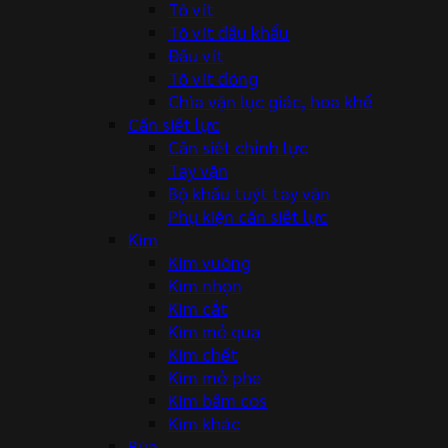
Tô vít
Tô vít đầu khẩu
Đầu vít
Tô vít đóng
Chìa vặn lục giác, hoa khế
Cần siết lực
Cần siết chỉnh lực
Tay vặn
Bộ khẩu tuýt tay vặn
Phụ kiện cần siết lực
Kìm
Kìm vuông
Kìm nhọn
Kìm cắt
Kìm mỏ quạ
Kìm chết
Kìm mở phe
Kìm bấm cos
Kìm khác
Búa