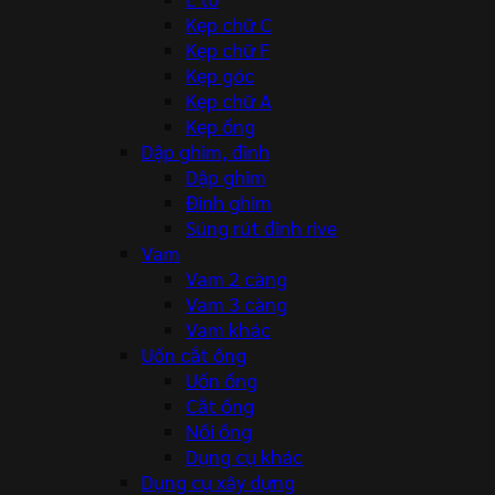
Kẹp chữ C
Kẹp chữ F
Kẹp góc
Kẹp chữ A
Kẹp ống
Dập ghim, đinh
Dập ghim
Đinh ghim
Súng rút đinh rive
Vam
Vam 2 càng
Vam 3 càng
Vam khác
Uốn cắt ống
Uốn ống
Cắt ống
Nối ống
Dụng cụ khác
Dụng cụ xây dựng