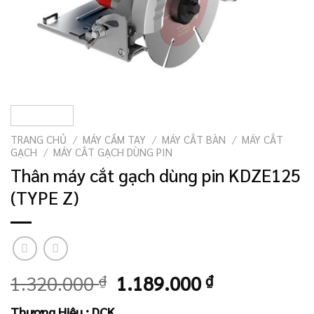
TRANG CHỦ
/
MÁY CẦM TAY
/
MÁY CẮT BÀN
/
MÁY CẮT
GẠCH
/
MÁY CẮT GẠCH DÙNG PIN
Thân máy cắt gạch dùng pin KDZE125
(TYPE Z)
Giá
Giá
1.320.000
₫
1.189.000
₫
gốc
hiện
Thương Hiệu : DCK