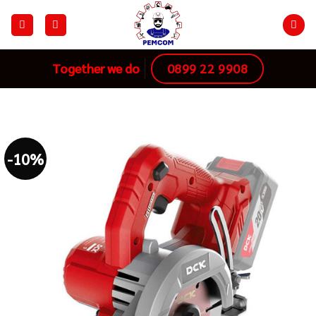
Skip
to
content
0899 22 9908
Together we do
-10%