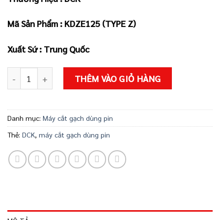
là:
tại
1.320.000 ₫.
là:
Mã Sản Phẩm :
KDZE125 (TYPE Z)
1.189.000 ₫
Xuất Sứ : Trung Quốc
Thân máy cắt gạch dùng pin KDZE125 (TYPE Z) số lượng
THÊM VÀO GIỎ HÀNG
Danh mục:
Máy cắt gạch dùng pin
Thẻ:
DCK
,
máy cắt gạch dùng pin