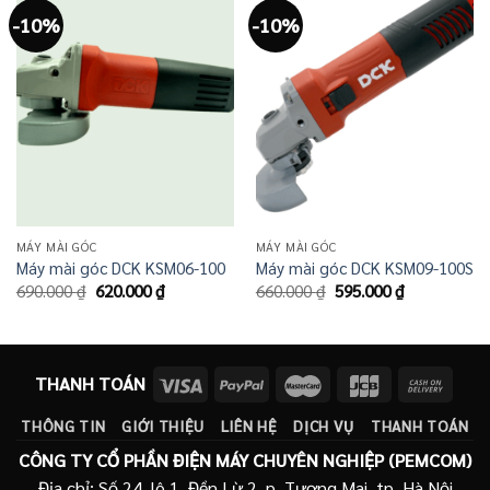
-10%
-10%
MÁY MÀI GÓC
MÁY MÀI GÓC
Máy mài góc DCK KSM06-100
Máy mài góc DCK KSM09-100S
Giá
Giá
Giá
Giá
690.000
₫
620.000
₫
660.000
₫
595.000
₫
gốc
hiện
gốc
hiện
là:
tại
là:
tại
690.000 ₫.
là:
660.000 ₫.
là:
620.000 ₫.
595.000 ₫.
THANH TOÁN
THÔNG TIN
GIỚI THIỆU
LIÊN HỆ
DỊCH VỤ
THANH TOÁN
CÔNG TY CỔ PHẦN ĐIỆN MÁY CHUYÊN NGHIỆP (PEMCOM)
Địa chỉ: Số 24, lô 1, Đền Lừ 2, p. Tương Mai, tp. Hà Nội