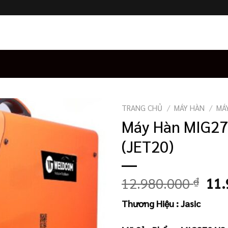
TRANG CHỦ
/
MÁY HÀN
/
MÁ
Máy Hàn MIG27
(JET20)
Giá
12.980.000
₫
11.
gốc
Thương Hiệu : Jasic
là:
12.