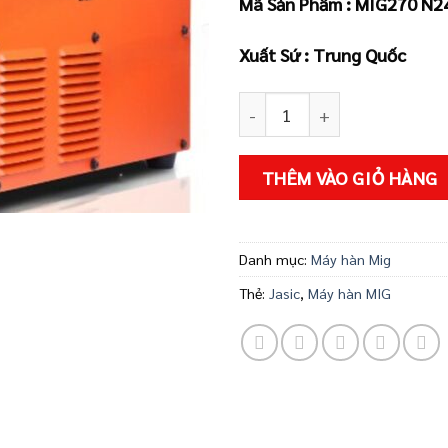
Mã Sản Phẩm : MIG270 N24
Xuất Sứ : Trung Quốc
Máy Hàn MIG270 N248 II (JE
THÊM VÀO GIỎ HÀNG
Danh mục:
Máy hàn Mig
Thẻ:
Jasic
,
Máy hàn MIG