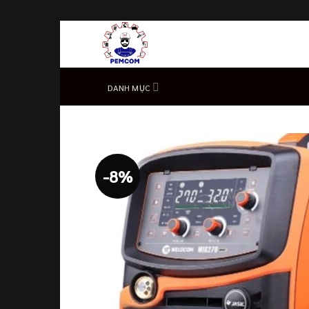
Skip
to
content
DANH MỤC
-8%