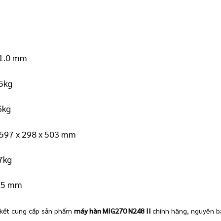
 1.0 mm
15kg
6kg
 597 x 298 x 503 mm
7kg
595 mm
kết cung cấp sản phẩm
máy hàn MIG270 N248 II
chính hãng, nguyên bả