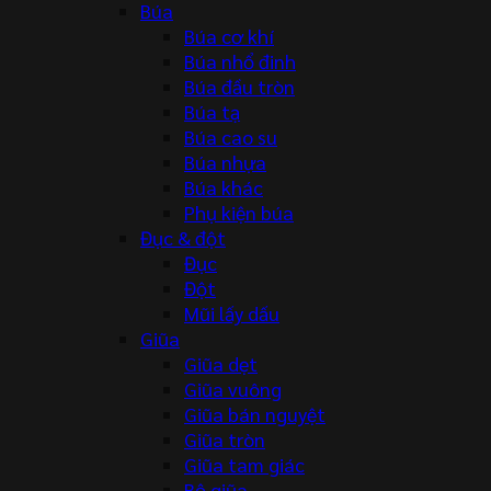
Búa
Búa cơ khí
Búa nhổ đinh
Búa đầu tròn
Búa tạ
Búa cao su
Búa nhựa
Búa khác
Phụ kiện búa
Đục & đột
Đục
Đột
Mũi lấy dấu
Giũa
Giũa dẹt
Giũa vuông
Giũa bán nguyệt
Giũa tròn
Giũa tam giác
Bộ giũa