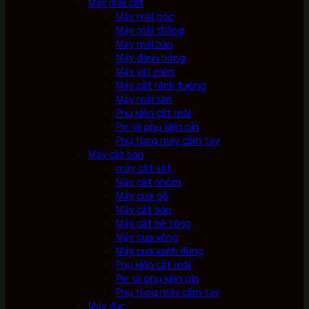
Máy mài cắt
Máy mài góc
Máy mài thẳng
Máy mài bàn
Máy đánh bóng
Máy vát mép
Máy cắt rãnh tường
Máy mài sàn
Phụ kiện cắt mài
Pin và phụ kiện pin
Phụ tùng máy cầm tay
Máy cắt bàn
máy cắt sắt
Máy cắt nhôm
Máy cưa gỗ
Máy cắt bàn
Máy cắt bê tông
Máy cưa vòng
Máy cưa vanh đứng
Phụ kiện cắt mài
Pin và phụ kiện pin
Phụ tùng máy cầm tay
Máy đục