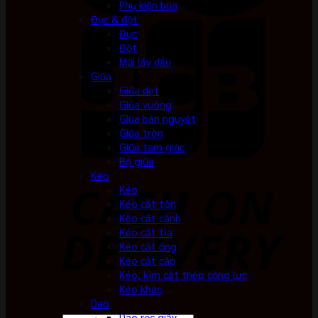
Phụ kiện búa
Đục & đột
Đục
Đột
Mũi lấy dấu
Giũa
Giũa dẹt
Giũa vuông
Giũa bán nguyệt
Giũa tròn
Giũa tam giác
Bộ giũa
Kéo
Kéo
Kéo cắt tôn
Kéo cắt cành
Kéo cắt tỉa
Kéo cắt ống
Kéo cắt cáp
Kéo, kìm cắt thép cộng lực
Kéo khác
Dao
Dao rọc giấy