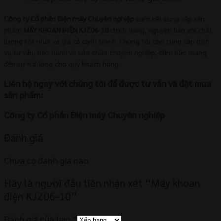
Công ty Cổ phần Điện máy Chuyên nghiệp
cam kết cung cấp sản
phẩm
MÁY KHOAN ĐIỆN KJZ06-10
chính hãng, nguyên bản với chất
lượng tốt nhất và giá cả cạnh tranh. Chúng tôi còn cung cấp dịch
vụ tư vấn, bảo hành và sửa chữa chuyên nghiệp, đảm bảo mang
đến sự hài lòng cho quý khách hàng.
Liên hệ ngay với chúng tôi để được tư vấn và đặt mua
sản phẩm:
Công ty Cổ phần Điện máy Chuyên nghiệp
Đánh giá
Chưa có đánh giá nào.
Hãy là người đầu tiên nhận xét “Máy khoan
điện KJZ06-10”
Đánh giá của bạn
*