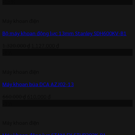
-15%
Máy khoan điện
Bộ máy khoan động lực 13mm Stanley SDH600KV-B1
Giá
Giá
1.320.000
₫
1.127.000
₫
gốc
hiện
-8%
là:
tại
1.320.000 ₫.
là:
Máy khoan điện
1.127.000 ₫.
Máy khoan búa DCA AZJ02-13
Giá
Giá
660.000
₫
610.000
₫
gốc
hiện
-3%
là:
tại
660.000 ₫.
là:
Máy khoan điện
610.000 ₫.
Máy khoan động lực STANLEY STHR202K-B1