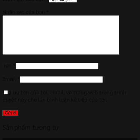
Nhận xét của bạn
*
Tên
*
Email
*
Lưu tên của tôi, email, và trang web trong trình
duyệt này cho lần bình luận kế tiếp của tôi.
Sản phẩm tương tự