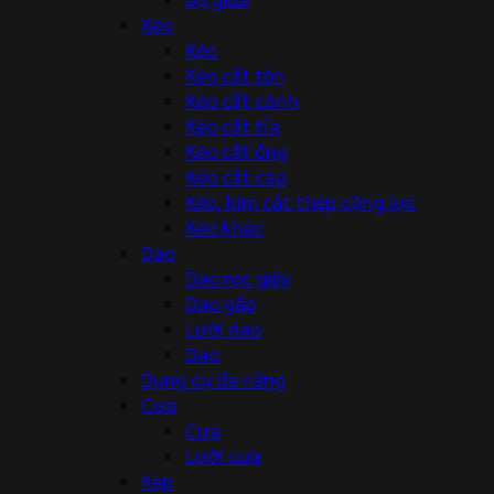
Kéo
Kéo
Kéo cắt tôn
Kéo cắt cành
Kéo cắt tỉa
Kéo cắt ống
Kéo cắt cáp
Kéo, kìm cắt thép cộng lực
Kéo khác
Dao
Dao rọc giấy
Dao gấp
Lưỡi dao
Dao
Dụng cụ đa năng
Cưa
Cưa
Lưỡi cưa
Kẹp