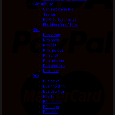
Cần siết lực
Cần siết chỉnh lực
Tay vặn
Bộ khẩu tuýt tay vặn
Phụ kiện cần siết lực
Kìm
Kìm vuông
Kìm nhọn
Kìm cắt
Kìm mỏ quạ
Kìm chết
Kìm mở phe
Kìm bấm cos
Kìm khác
Búa
Búa cơ khí
Búa nhổ đinh
Búa đầu tròn
Búa tạ
Búa cao su
Búa nhựa
Búa khác