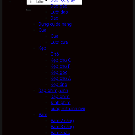
Tìm
Dao gấp
kiếm:
Lưỡi dao
Dao
Dụng cụ đa năng
Cưa
Cưa
Lưỡi cưa
Kẹp
Ê tô
Kẹp chữ C
Kẹp chữ F
Kẹp góc
Kẹp chữ A
Kẹp ống
Dập ghim, đinh
Dập ghim
Đinh ghim
Súng rút đinh rive
Vam
Vam 2 càng
Vam 3 càng
Vam khác