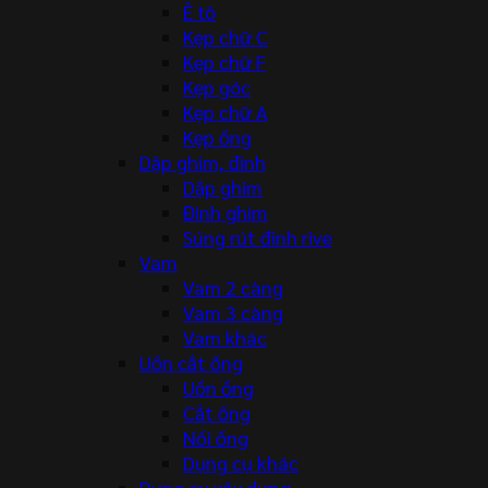
Ê tô
Kẹp chữ C
Kẹp chữ F
Kẹp góc
Kẹp chữ A
Kẹp ống
Dập ghim, đinh
Dập ghim
Đinh ghim
Súng rút đinh rive
Vam
Vam 2 càng
Vam 3 càng
Vam khác
Uốn cắt ống
Uốn ống
Cắt ống
Nối ống
Dụng cụ khác
Dụng cụ xây dựng