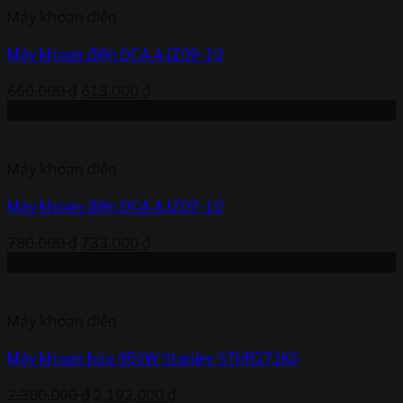
Máy khoan điện
790.000 ₫.
Máy khoan điện DCA AJZ09-10
Giá
Giá
660.000
₫
613.000
₫
gốc
hiện
-6%
là:
tại
660.000 ₫.
là:
Máy khoan điện
613.000 ₫.
Máy khoan điện DCA AJZ07-10
Giá
Giá
780.000
₫
733.000
₫
gốc
hiện
-5%
là:
tại
780.000 ₫.
là:
Máy khoan điện
733.000 ₫.
Máy khoan búa 850W Stanley STHR272KS
Giá
Giá
2.300.000
₫
2.192.000
₫