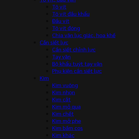
Tô vít
Tô vít đầu khẩu
Đầu vít
Tô vít đóng
Chìa vặn lục giác, hoa khế
Cần siết lực
Cần siết chỉnh lực
Tay vặn
Bộ khẩu tuýt tay vặn
Phụ kiện cần siết lực
Kìm
Kìm vuông
Kìm nhọn
Kìm cắt
Kìm mỏ quạ
Kìm chết
Kìm mở phe
Kìm bấm cos
Kìm khác