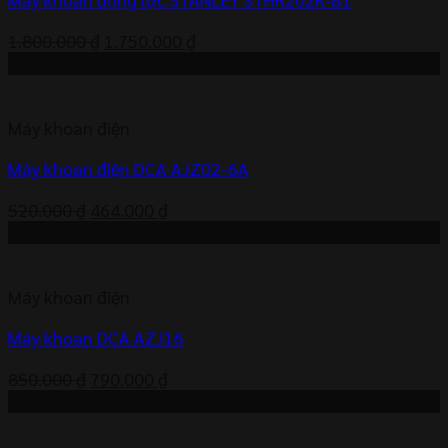
Giá
Giá
1.800.000
₫
1.750.000
₫
gốc
hiện
-11%
là:
tại
1.800.000 ₫.
là:
Máy khoan điện
1.750.000 ₫.
Máy khoan điện DCA AJZ02-6A
Giá
Giá
520.000
₫
464.000
₫
gốc
hiện
-7%
là:
tại
520.000 ₫.
là:
Máy khoan điện
464.000 ₫.
Máy khoan DCA AZJ16
Giá
Giá
850.000
₫
790.000
₫
gốc
hiện
-7%
là:
tại
850.000 ₫.
là: