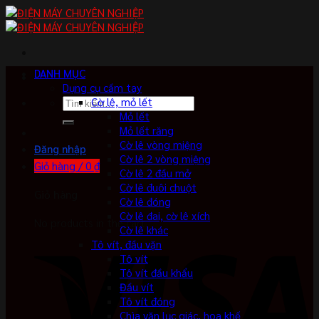
Skip
to
content
DANH MỤC
Dụng cụ cầm tay
Tìm
Cờ lê, mỏ lết
kiếm:
Mỏ lết
Mỏ lết răng
Cờ lê vòng miệng
Đăng nhập
Cờ lê 2 vòng miệng
Giỏ hàng /
0
₫
Cờ lê 2 đầu mở
Cờ lê đuôi chuột
Giỏ hàng
Cờ lê đóng
Cờ lê đai, cờ lê xích
No products in the cart.
Cờ lê khác
Tô vít, đầu vặn
Tô vít
Tô vít đầu khẩu
Đầu vít
Tô vít đóng
Chìa vặn lục giác, hoa khế