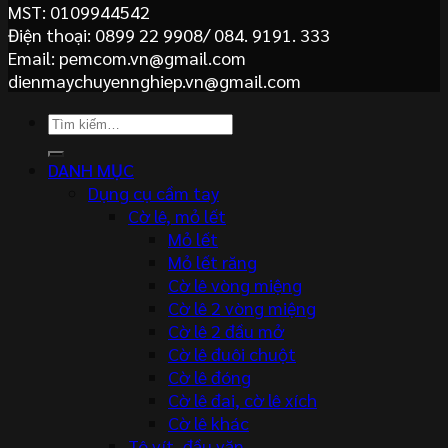
MST: 0109944542
Điện thoại: 0899 22 9908/ 084. 9191. 333
Email: pemcom.vn@gmail.com
dienmaychuyennghiep.vn@gmail.com
Tìm
kiếm:
DANH MỤC
Dụng cụ cầm tay
Cờ lê, mỏ lết
Mỏ lết
Mỏ lết răng
Cờ lê vòng miệng
Cờ lê 2 vòng miệng
Cờ lê 2 đầu mở
Cờ lê đuôi chuột
Cờ lê đóng
Cờ lê đai, cờ lê xích
Cờ lê khác
Tô vít, đầu vặn