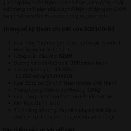
gian hẹp hoặc cần thao tác linh hoạt, cầm nắm thoải
mái trong thời gian dài. Máy nổi bật với động cơ
620
W
mạnh mẽ so với kích thước nhỏ gọn của mình.
Thông số kỹ thuật chi tiết của SG6100-B1
Loại máy: Máy mài góc cầm tay (Angle Grinder)
Mã sản phẩm: SG6100-B1
Công suất đầu vào:
620
W
Đường kính đá/lưỡi mài:
100
mm
(
4 inch
)
Tốc độ không tải:
11.000
–
12.000
v
o
ng/ph
u
t (RPM)
Loại động cơ: Có chổi than (Motor chổi than)
Trọng lượng thân máy: Khoảng
1
,
8
kg
Loại công tắc: Công tắc trượt (Slide Switch)
Ren trục chính:
M10
Tính năng bổ sung: Tay cầm phụ có thể lắp ở
nhiều vị trí, khóa trục thay đá nhanh chóng.
Đặc điểm và Lợi ích nổi bật