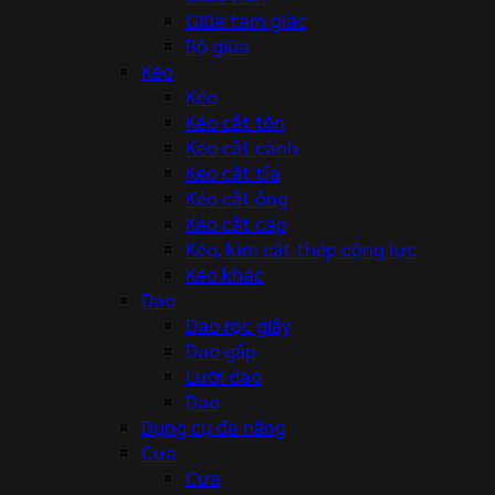
Giũa tam giác
Bộ giũa
Kéo
Kéo
Kéo cắt tôn
Kéo cắt cành
Kéo cắt tỉa
Kéo cắt ống
Kéo cắt cáp
Kéo, kìm cắt thép cộng lực
Kéo khác
Dao
Dao rọc giấy
Dao gấp
Lưỡi dao
Dao
Dụng cụ đa năng
Cưa
Cưa