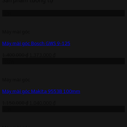
-2%
Máy mài góc
Máy mài góc Bosch GWS 9-125
Giá
Giá
1.400.000
₫
1.373.000
₫
gốc
hiện
-10%
là:
tại
1.400.000 ₫.
là:
Máy mài góc
1.373.000 ₫.
Máy mài góc Makita 9553B 100mm
Giá
Giá
1.150.000
₫
1.040.000
₫
gốc
hiện
-5%
là:
tại
1.150.000 ₫.
là: