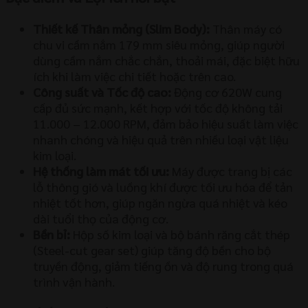
Thiết kế Thân mỏng (
Slim Body
):
Thân máy có
chu vi cầm nắm
179 mm
siêu mỏng, giúp người
dùng cầm nắm chắc chắn, thoải mái, đặc biệt hữu
ích khi làm việc chi tiết hoặc trên cao.
Công suất và Tốc độ cao:
Động cơ
620
W
cung
cấp đủ sức mạnh, kết hợp với tốc độ không tải
11.000
–
12.000
RPM
, đảm bảo hiệu suất làm việc
nhanh chóng và hiệu quả trên nhiều loại vật liệu
kim loại.
Hệ thống làm mát tối ưu:
Máy được trang bị các
lỗ thông gió và luồng khí được tối ưu hóa để tản
nhiệt tốt hơn, giúp ngăn ngừa quá nhiệt và kéo
dài tuổi thọ của động cơ.
Bền bỉ:
Hộp số kim loại và bộ bánh răng cắt thép
(Steel-cut gear set) giúp tăng độ bền cho bộ
truyền động, giảm tiếng ồn và độ rung trong quá
trình vận hành.