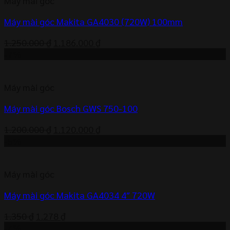
Máy mài góc
1.040.000 ₫.
Máy mài góc Makita GA4030 (720W) 100mm
Giá
Giá
1.250.000
₫
1.186.000
₫
gốc
hiện
-7%
là:
tại
1.250.000 ₫.
là:
Máy mài góc
1.186.000 ₫.
Máy mài góc Bosch GWS 750-100
Giá
Giá
1.200.000
₫
1.120.000
₫
gốc
hiện
-5%
là:
tại
1.200.000 ₫.
là:
Máy mài góc
1.120.000 ₫.
Máy mài góc Makita GA4034 4″ 720W
Giá
Giá
1.350
₫
1.278
₫
gốc
hiện
-4%