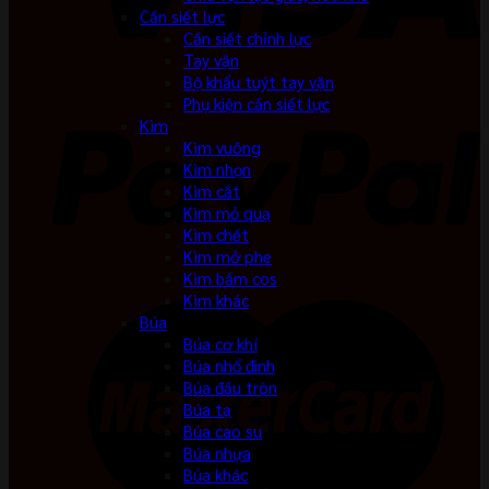
Cần siết lực
Cần siết chỉnh lực
Tay vặn
Bộ khẩu tuýt tay vặn
Phụ kiện cần siết lực
Kìm
Kìm vuông
Kìm nhọn
Kìm cắt
Kìm mỏ quạ
Kìm chết
Kìm mở phe
Kìm bấm cos
Kìm khác
Búa
Búa cơ khí
Búa nhổ đinh
Búa đầu tròn
Búa tạ
Búa cao su
Búa nhựa
Búa khác