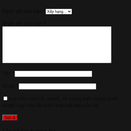
Đánh giá của bạn
*
Nhận xét của bạn
*
Tên
*
Email
*
Lưu tên của tôi, email, và trang web trong trình
duyệt này cho lần bình luận kế tiếp của tôi.
Sản phẩm tương tự