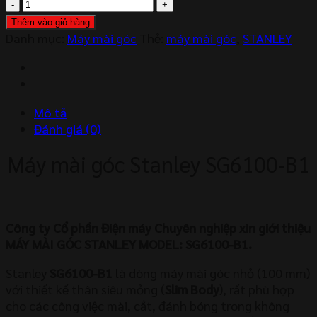
MÁY
MÀI
Thêm vào giỏ hàng
GÓC
Danh mục:
Máy mài góc
Thẻ:
máy mài góc
,
STANLEY
STANLEY
SG6100-
B1
số
Mô tả
lượng
Đánh giá (0)
Máy mài góc Stanley SG6100-B1
Công ty Cổ phần Điện máy Chuyên nghiệp xin giới thiệu
MÁY MÀI GÓC STANLEY MODEL: SG6100-B1.
Stanley
SG6100-B1
là dòng máy mài góc nhỏ (
100 mm
)
với thiết kế thân siêu mỏng (
Slim Body
), rất phù hợp
cho các công việc mài, cắt, đánh bóng trong không