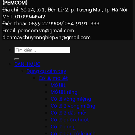
(PEMCOM)
Địa chỉ: Số 24, lô 1, Đền Lừ 2, p. Tương Mai, tp. Hà Nội
MST: 0109944542
Điện thoại: 0899 22 9908/ 084. 9191. 333
Email: pemcom.vn@gmail.com
dienmaychuyennghiep.vn@gmail.com
Tìm
kiếm:
DANH MỤC
Dụng cụ cầm tay
Cờ lê, mỏ lết
Mỏ lết
Mỏ lết răng
Cờ lê vòng miệng
Cờ lê 2 vòng miệng
Cờ lê 2 đầu mở
Cờ lê đuôi chuột
Cờ lê đóng
Cờ lê đai, cờ lê xích