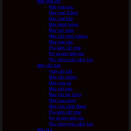
Máy mài cắt
Máy mài góc
Máy mài thẳng
Máy mài bàn
Máy đánh bóng
Máy vát mép
Máy cắt rãnh tường
Máy mài sàn
Phụ kiện cắt mài
Pin và phụ kiện pin
Phụ tùng máy cầm tay
Máy cắt bàn
máy cắt sắt
Máy cắt nhôm
Máy cưa gỗ
Máy cắt bàn
Máy cắt bê tông
Máy cưa vòng
Máy cưa vanh đứng
Phụ kiện cắt mài
Pin và phụ kiện pin
Phụ tùng máy cầm tay
Máy đục