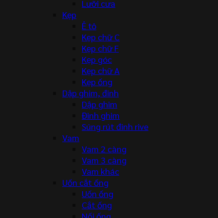
Lưỡi cưa
Kẹp
Ê tô
Kẹp chữ C
Kẹp chữ F
Kẹp góc
Kẹp chữ A
Kẹp ống
Dập ghim, đinh
Dập ghim
Đinh ghim
Súng rút đinh rive
Vam
Vam 2 càng
Vam 3 càng
Vam khác
Uốn cắt ống
Uốn ống
Cắt ống
Nối ống