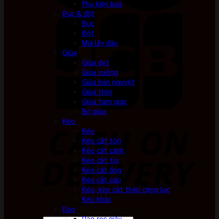
Phụ kiện búa
Đục & đột
Đục
Đột
Mũi lấy dấu
Giũa
Giũa dẹt
Giũa vuông
Giũa bán nguyệt
Giũa tròn
Giũa tam giác
Bộ giũa
Kéo
Kéo
Kéo cắt tôn
Kéo cắt cành
Kéo cắt tỉa
Kéo cắt ống
Kéo cắt cáp
Kéo, kìm cắt thép cộng lực
Kéo khác
Dao
Dao rọc giấy