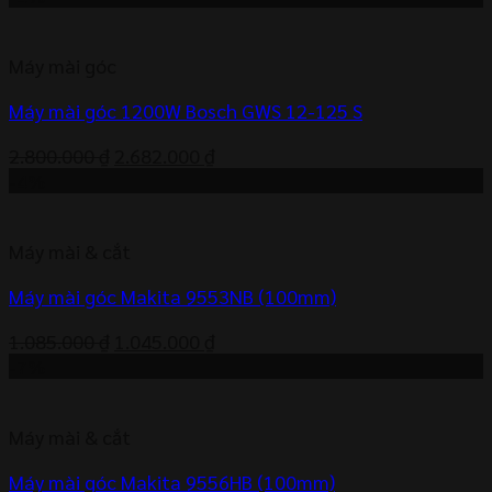
là:
tại
1.350 ₫.
là:
Máy mài góc
1.278 ₫.
Máy mài góc 1200W Bosch GWS 12-125 S
Giá
Giá
2.800.000
₫
2.682.000
₫
gốc
hiện
-4%
là:
tại
2.800.000 ₫.
là:
Máy mài & cắt
2.682.000 ₫.
Máy mài góc Makita 9553NB (100mm)
Giá
Giá
1.085.000
₫
1.045.000
₫
gốc
hiện
-7%
là:
tại
1.085.000 ₫.
là:
Máy mài & cắt
1.045.000 ₫.
Máy mài góc Makita 9556HB (100mm)