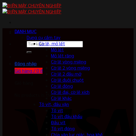
Skip
to
content
DANH MỤC
Dụng cụ cầm tay
Tìm
Cờ lê, mỏ lết
kiếm:
Mỏ lết
Mỏ lết răng
Cờ lê vòng miệng
Đăng nhập
Cờ lê 2 vòng miệng
Giỏ hàng /
0
₫
Cờ lê 2 đầu mở
Cờ lê đuôi chuột
Giỏ hàng
Cờ lê đóng
Cờ lê đai, cờ lê xích
No products in the cart.
Cờ lê khác
Tô vít, đầu vặn
Tô vít
Tô vít đầu khẩu
Đầu vít
Tô vít đóng
Chìa vặn lục giác, hoa khế