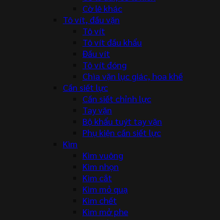
Cờ lê khác
Tô vít, đầu vặn
Tô vít
Tô vít đầu khẩu
Đầu vít
Tô vít đóng
Chìa vặn lục giác, hoa khế
Cần siết lực
Cần siết chỉnh lực
Tay vặn
Bộ khẩu tuýt tay vặn
Phụ kiện cần siết lực
Kìm
Kìm vuông
Kìm nhọn
Kìm cắt
Kìm mỏ quạ
Kìm chết
Kìm mở phe