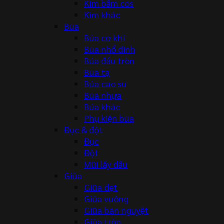
Kìm bấm cos
Kìm khác
Búa
Búa cơ khí
Búa nhổ đinh
Búa đầu tròn
Búa tạ
Búa cao su
Búa nhựa
Búa khác
Phụ kiện búa
Đục & đột
Đục
Đột
Mũi lấy dấu
Giũa
Giũa dẹt
Giũa vuông
Giũa bán nguyệt
Giũa tròn