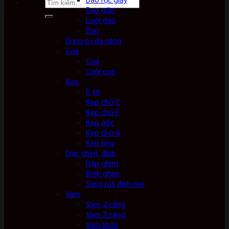
Tìm
Dao gấp
kiếm:
Lưỡi dao
Dao
Dụng cụ đa năng
Cưa
Cưa
Lưỡi cưa
Kẹp
Ê tô
Kẹp chữ C
Kẹp chữ F
Kẹp góc
Kẹp chữ A
Kẹp ống
Dập ghim, đinh
Dập ghim
Đinh ghim
Súng rút đinh rive
Vam
Vam 2 càng
Vam 3 càng
Vam khác