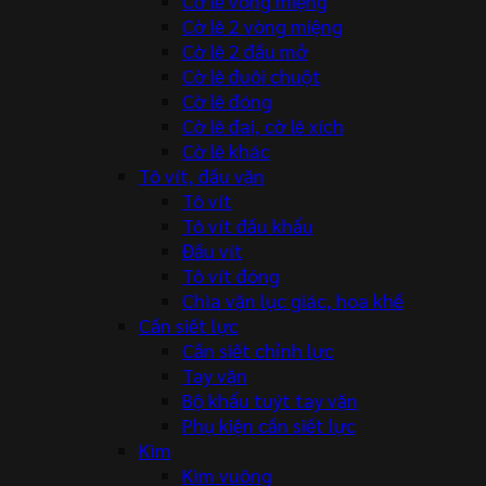
Cờ lê vòng miệng
Cờ lê 2 vòng miệng
Cờ lê 2 đầu mở
Cờ lê đuôi chuột
Cờ lê đóng
Cờ lê đai, cờ lê xích
Cờ lê khác
Tô vít, đầu vặn
Tô vít
Tô vít đầu khẩu
Đầu vít
Tô vít đóng
Chìa vặn lục giác, hoa khế
Cần siết lực
Cần siết chỉnh lực
Tay vặn
Bộ khẩu tuýt tay vặn
Phụ kiện cần siết lực
Kìm
Kìm vuông