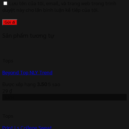
Lưu tên của tôi, email, và trang web trong trình
duyệt này cho lần bình luận kế tiếp của tôi.
Sản phẩm tương tự
Tops
Beyond Top NLY Trend
Được xếp hạng
3.50
5 sao
29
₫
-66%
Tops
Print Ls College Sweat