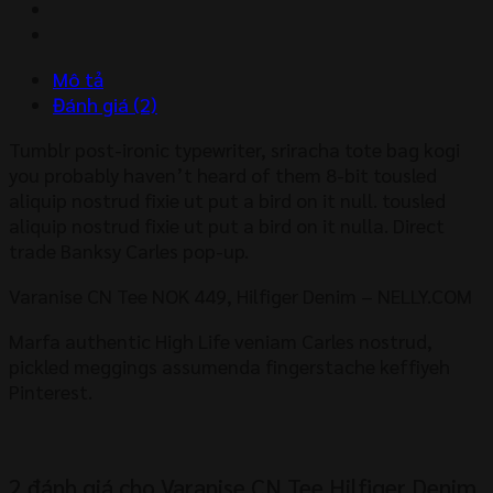
Denim
số
lượng
Mô tả
Đánh giá (2)
Tumblr post-ironic typewriter, sriracha tote bag kogi
you probably haven’t heard of them 8-bit tousled
aliquip nostrud fixie ut put a bird on it null. tousled
aliquip nostrud fixie ut put a bird on it nulla. Direct
trade Banksy Carles pop-up.
Varanise CN Tee NOK 449, Hilfiger Denim – NELLY.COM
Marfa authentic High Life veniam Carles nostrud,
pickled meggings assumenda fingerstache keffiyeh
Pinterest.
2 đánh giá cho
Varanise CN Tee Hilfiger Denim