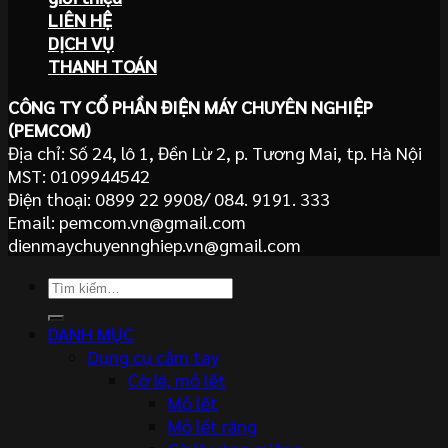
LIÊN HỆ
DỊCH VỤ
THANH TOÁN
CÔNG TY CỔ PHẦN ĐIỆN MÁY CHUYÊN NGHIỆP
(PEMCOM)
Địa chỉ: Số 24, lô 1, Đền Lừ 2, p. Tương Mai, tp. Hà Nội
MST: 0109944542
Điện thoại: 0899 22 9908/ 084. 9191. 333
Email: pemcom.vn@gmail.com
dienmaychuyennghiep.vn@gmail.com
Tìm
kiếm:
DANH MỤC
Dụng cụ cầm tay
Cờ lê, mỏ lết
Mỏ lết
Mỏ lết răng