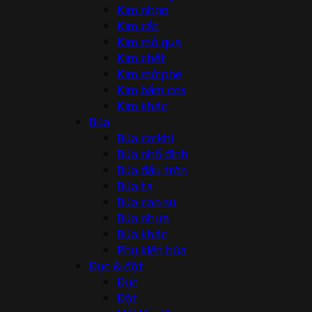
Kìm nhọn
Kìm cắt
Kìm mỏ quạ
Kìm chết
Kìm mở phe
Kìm bấm cos
Kìm khác
Búa
Búa cơ khí
Búa nhổ đinh
Búa đầu tròn
Búa tạ
Búa cao su
Búa nhựa
Búa khác
Phụ kiện búa
Đục & đột
Đục
Đột