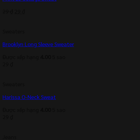
Giá
Giá
29
₫
29
₫
gốc
hiện
là:
tại
Sweaters
29 ₫.
là:
29 ₫.
Brooklyn Long Sleeve Sweater
Được xếp hạng
4.00
5 sao
29
₫
Sweaters
Harissa O-Neck Sweat
Được xếp hạng
4.00
5 sao
29
₫
Jeans