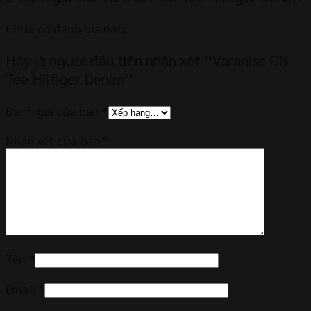
Chưa có đánh giá nào.
Hãy là người đầu tiên nhận xét “Varanise CN
Tee Hilfiger Denim”
Đánh giá của bạn
*
Nhận xét của bạn
*
Tên
*
Email
*