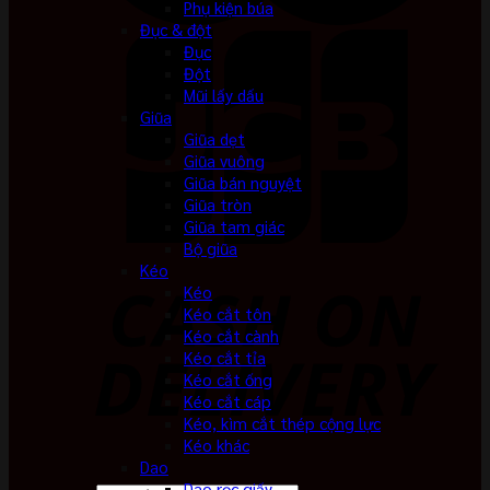
Phụ kiện búa
Đục & đột
Đục
Đột
Mũi lấy dấu
Giũa
Giũa dẹt
Giũa vuông
Giũa bán nguyệt
Giũa tròn
Giũa tam giác
Bộ giũa
Kéo
Kéo
Kéo cắt tôn
Kéo cắt cành
Kéo cắt tỉa
Kéo cắt ống
Kéo cắt cáp
Kéo, kìm cắt thép cộng lực
Kéo khác
Dao
Dao rọc giấy