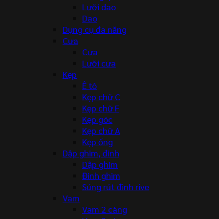
Lưỡi dao
Dao
Dụng cụ đa năng
Cưa
Cưa
Lưỡi cưa
Kẹp
Ê tô
Kẹp chữ C
Kẹp chữ F
Kẹp góc
Kẹp chữ A
Kẹp ống
Dập ghim, đinh
Dập ghim
Đinh ghim
Súng rút đinh rive
Vam
Vam 2 càng