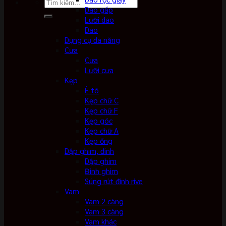
Tìm
Dao gấp
kiếm:
Lưỡi dao
Dao
Dụng cụ đa năng
Cưa
Cưa
Lưỡi cưa
Kẹp
Ê tô
Kẹp chữ C
Kẹp chữ F
Kẹp góc
Kẹp chữ A
Kẹp ống
Dập ghim, đinh
Dập ghim
Đinh ghim
Súng rút đinh rive
Vam
Vam 2 càng
Vam 3 càng
Vam khác