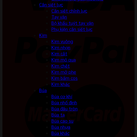
Cần siết lực
Cần siết chỉnh lực
Tay vặn
Bộ khẩu tuýt tay vặn
Phụ kiện cần siết lực
Kìm
Kìm vuông
Kìm nhọn
Kìm cắt
Kìm mỏ quạ
Kìm chết
Kìm mở phe
Kìm bấm cos
Kìm khác
Búa
Búa cơ khí
Búa nhổ đinh
Búa đầu tròn
Búa tạ
Búa cao su
Búa nhựa
Búa khác