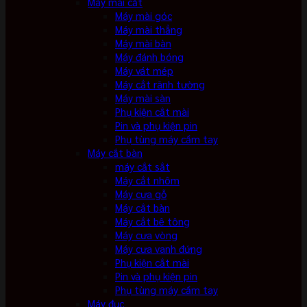
Máy mài cắt
Máy mài góc
Máy mài thẳng
Máy mài bàn
Máy đánh bóng
Máy vát mép
Máy cắt rãnh tường
Máy mài sàn
Phụ kiện cắt mài
Pin và phụ kiện pin
Phụ tùng máy cầm tay
Máy cắt bàn
máy cắt sắt
Máy cắt nhôm
Máy cưa gỗ
Máy cắt bàn
Máy cắt bê tông
Máy cưa vòng
Máy cưa vanh đứng
Phụ kiện cắt mài
Pin và phụ kiện pin
Phụ tùng máy cầm tay
Máy đục