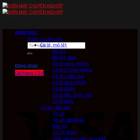
Skip
to
content
DANH MỤC
Dụng cụ cầm tay
Tìm
Cờ lê, mỏ lết
kiếm:
Mỏ lết
Mỏ lết răng
Cờ lê vòng miệng
Đăng nhập
Cờ lê 2 vòng miệng
Giỏ hàng /
0
₫
Cờ lê 2 đầu mở
Cờ lê đuôi chuột
Giỏ hàng
Cờ lê đóng
Cờ lê đai, cờ lê xích
No products in the cart.
Cờ lê khác
Tô vít, đầu vặn
Tô vít
Tô vít đầu khẩu
Đầu vít
Tô vít đóng
Chìa vặn lục giác, hoa khế