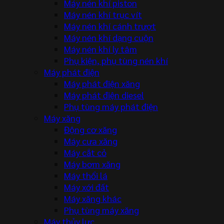
Máy nén khí piston
Máy nén khí trục vít
Máy nén khí cánh trượt
Máy nén khí dạng cuộn
Máy nén khí ly tâm
Phụ kiện, phụ tùng nén khí
Máy phát điện
Máy phát điện xăng
Máy phát điện diesel
Phụ tùng máy phát điện
Máy xăng
Động cơ xăng
Máy cưa xăng
Máy cắt cỏ
Máy bơm xăng
Máy thổi lá
Máy xới đất
Máy xăng khác
Phụ tùng máy xăng
Máy thủy lực