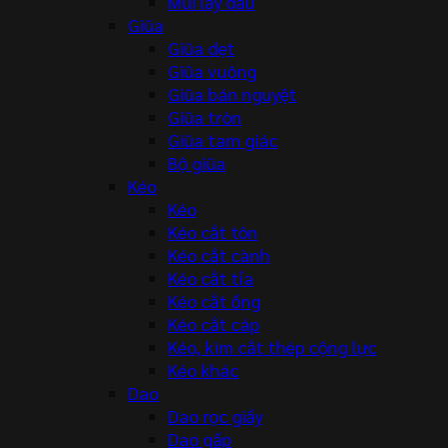
Mũi lấy dấu
Giũa
Giũa dẹt
Giũa vuông
Giũa bán nguyệt
Giũa tròn
Giũa tam giác
Bộ giũa
Kéo
Kéo
Kéo cắt tôn
Kéo cắt cành
Kéo cắt tỉa
Kéo cắt ống
Kéo cắt cáp
Kéo, kìm cắt thép cộng lực
Kéo khác
Dao
Dao rọc giấy
Dao gấp