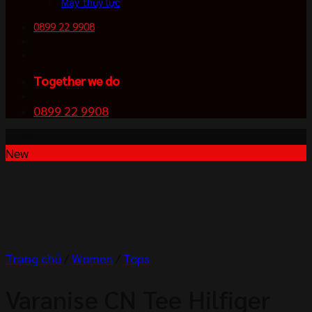
Máy thủy lực
0899 22 9908
Together we do
0899 22 9908
-48%
New
Trang chủ
/
Women
/
Tops
Varanise CN Tee Hilfiger