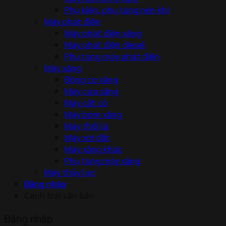
Phụ kiện, phụ tùng nén khí
Máy phát điện
Máy phát điện xăng
Máy phát điện diesel
Phụ tùng máy phát điện
Máy xăng
Động cơ xăng
Máy cưa xăng
Máy cắt cỏ
Máy bơm xăng
Máy thổi lá
Máy xới đất
Máy xăng khác
Phụ tùng máy xăng
Máy thủy lực
Đăng nhập
Canh trái văn bản
Đăng nhập