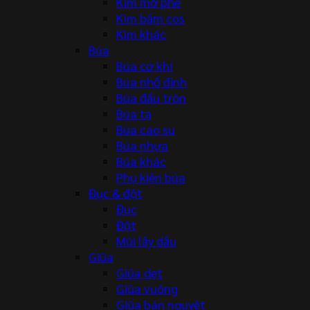
Kìm mở phe
Kìm bấm cos
Kìm khác
Búa
Búa cơ khí
Búa nhổ đinh
Búa đầu tròn
Búa tạ
Búa cao su
Búa nhựa
Búa khác
Phụ kiện búa
Đục & đột
Đục
Đột
Mũi lấy dấu
Giũa
Giũa dẹt
Giũa vuông
Giũa bán nguyệt