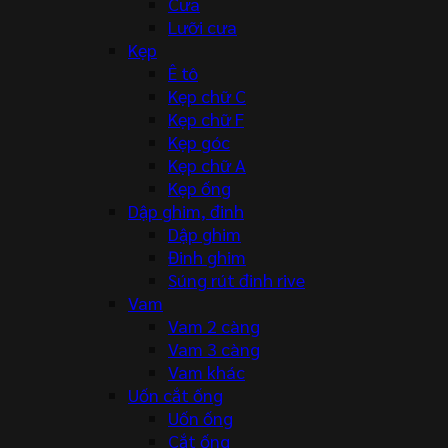
Cưa
Lưỡi cưa
Kẹp
Ê tô
Kẹp chữ C
Kẹp chữ F
Kẹp góc
Kẹp chữ A
Kẹp ống
Dập ghim, đinh
Dập ghim
Đinh ghim
Súng rút đinh rive
Vam
Vam 2 càng
Vam 3 càng
Vam khác
Uốn cắt ống
Uốn ống
Cắt ống