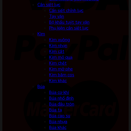
Cần siết lực
Cần siết chỉnh lực
Tay vặn
Bộ khẩu tuýt tay vặn
Phụ kiện cần siết lực
Kìm
Kìm vuông
Kìm nhọn
Kìm cắt
Kìm mỏ quạ
Kìm chết
Kìm mở phe
Kìm bấm cos
Kìm khác
Búa
Búa cơ khí
Búa nhổ đinh
Búa đầu tròn
Búa tạ
Búa cao su
Búa nhựa
Búa khác