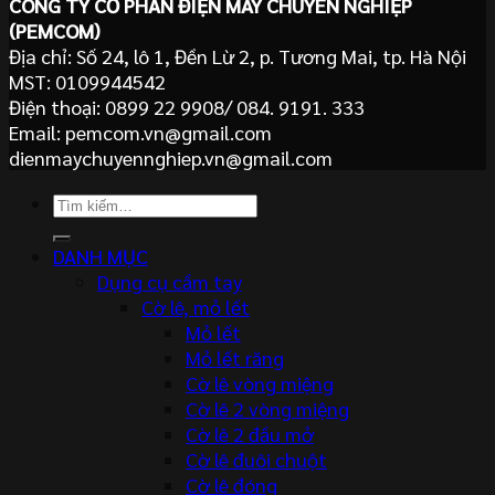
CÔNG TY CỔ PHẦN ĐIỆN MÁY CHUYÊN NGHIỆP
(PEMCOM)
Địa chỉ: Số 24, lô 1, Đền Lừ 2, p. Tương Mai, tp. Hà Nội
MST: 0109944542
Điện thoại: 0899 22 9908/ 084. 9191. 333
Email: pemcom.vn@gmail.com
dienmaychuyennghiep.vn@gmail.com
Tìm
kiếm:
DANH MỤC
Dụng cụ cầm tay
Cờ lê, mỏ lết
Mỏ lết
Mỏ lết răng
Cờ lê vòng miệng
Cờ lê 2 vòng miệng
Cờ lê 2 đầu mở
Cờ lê đuôi chuột
Cờ lê đóng