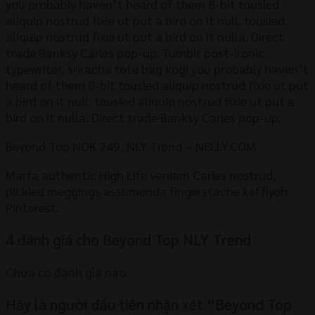
you probably haven’t heard of them 8-bit tousled
aliquip nostrud fixie ut put a bird on it null. tousled
aliquip nostrud fixie ut put a bird on it nulla. Direct
trade Banksy Carles pop-up. Tumblr post-ironic
typewriter, sriracha tote bag kogi you probably haven’t
heard of them 8-bit tousled aliquip nostrud fixie ut put
a bird on it null. tousled aliquip nostrud fixie ut put a
bird on it nulla. Direct trade Banksy Carles pop-up.
Beyond Top NOK 249, NLY Trend – NELLY.COM
Marfa authentic High Life veniam Carles nostrud,
pickled meggings assumenda fingerstache keffiyeh
Pinterest.
4 đánh giá cho
Beyond Top NLY Trend
Chưa có đánh giá nào.
Hãy là người đầu tiên nhận xét “Beyond Top