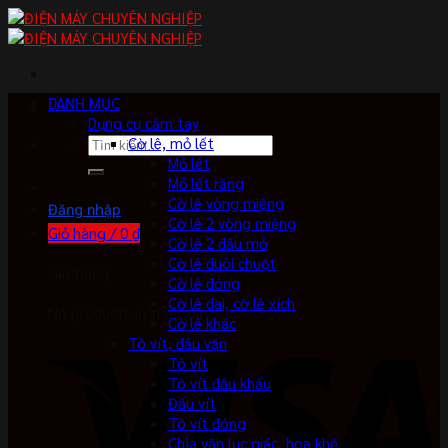
Skip
to
content
DANH MỤC
Dụng cụ cầm tay
Tìm
Cờ lê, mỏ lết
kiếm:
Mỏ lết
Mỏ lết răng
Cờ lê vòng miệng
Đăng nhập
Cờ lê 2 vòng miệng
Giỏ hàng /
0
₫
Cờ lê 2 đầu mở
Cờ lê đuôi chuột
Giỏ hàng
Cờ lê đóng
Cờ lê đai, cờ lê xích
No products in the cart.
Cờ lê khác
Tô vít, đầu vặn
Tô vít
Tô vít đầu khẩu
Đầu vít
Tô vít đóng
Chìa vặn lục giác, hoa khế