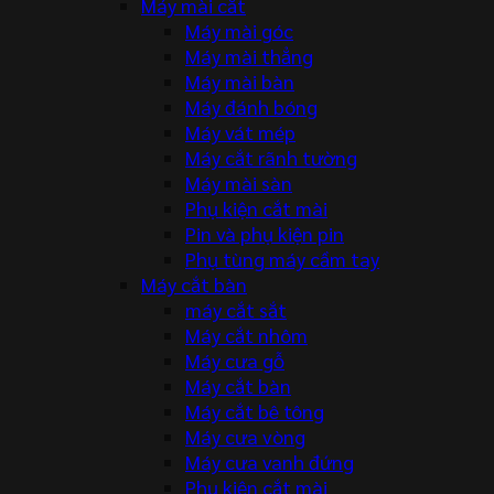
Máy mài cắt
Máy mài góc
Máy mài thẳng
Máy mài bàn
Máy đánh bóng
Máy vát mép
Máy cắt rãnh tường
Máy mài sàn
Phụ kiện cắt mài
Pin và phụ kiện pin
Phụ tùng máy cầm tay
Máy cắt bàn
máy cắt sắt
Máy cắt nhôm
Máy cưa gỗ
Máy cắt bàn
Máy cắt bê tông
Máy cưa vòng
Máy cưa vanh đứng
Phụ kiện cắt mài