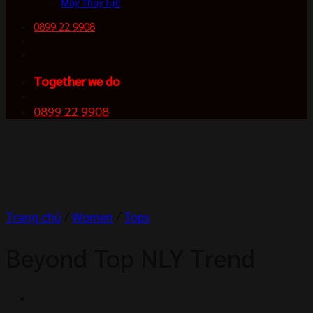
Máy thủy lực
0899 22 9908
Together we do
0899 22 9908
Trang chủ
/
Women
/
Tops
Beyond Top NLY Trend