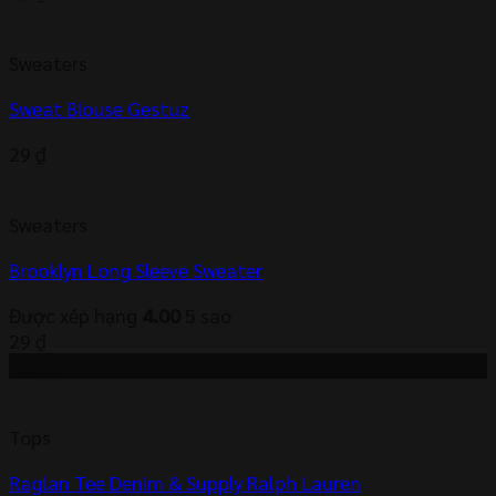
Sweaters
Sweat Blouse Gestuz
29
₫
Sweaters
Brooklyn Long Sleeve Sweater
Được xếp hạng
4.00
5 sao
29
₫
-66%
Tops
Raglan Tee Denim & Supply Ralph Lauren