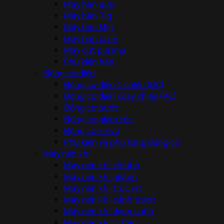
Máy hàn que
Máy hàn Tig
Máy hàn Mig
Máy hàn laser
Máy cut plasma
Phụ kiện hàn
Động cơ điện
Động cơ điện 1 chiều (DC)
Động cơ điện xoay chiều (AC)
Động cơ bước
Động cơ giảm tốc
Động cơ servo
Phụ kiện và phụ tùng động cơ
Máy nén khí
Máy nén khí cỡ nhỏ
Máy nén khí piston
Máy nén khí trục vít
Máy nén khí cánh trượt
Máy nén khí dạng cuộn
Máy nén khí ly tâm