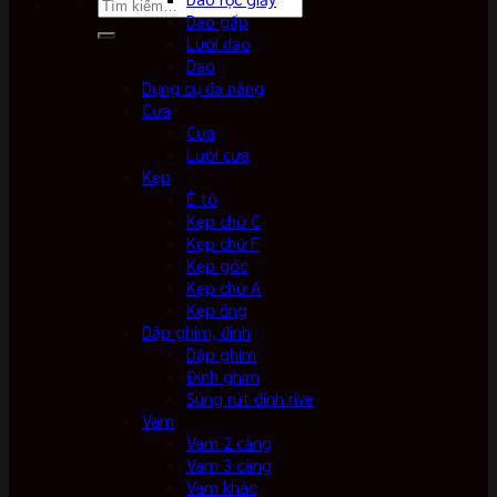
Tìm
Dao gấp
kiếm:
Lưỡi dao
Dao
Dụng cụ đa năng
Cưa
Cưa
Lưỡi cưa
Kẹp
Ê tô
Kẹp chữ C
Kẹp chữ F
Kẹp góc
Kẹp chữ A
Kẹp ống
Dập ghim, đinh
Dập ghim
Đinh ghim
Súng rút đinh rive
Vam
Vam 2 càng
Vam 3 càng
Vam khác