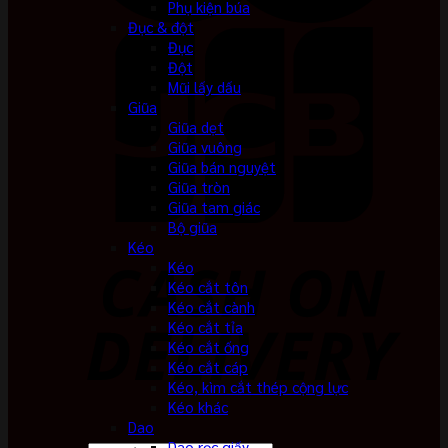
Phụ kiện búa
Đục & đột
Đục
Đột
Mũi lấy dấu
Giũa
Giũa dẹt
Giũa vuông
Giũa bán nguyệt
Giũa tròn
Giũa tam giác
Bộ giũa
Kéo
Kéo
Kéo cắt tôn
Kéo cắt cành
Kéo cắt tỉa
Kéo cắt ống
Kéo cắt cáp
Kéo, kìm cắt thép cộng lực
Kéo khác
Dao
Dao rọc giấy