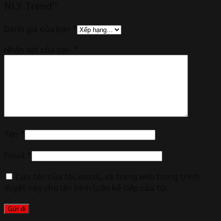
NLY Trend”
Đánh giá của bạn
*
Nhận xét của bạn
*
Tên
*
Email
*
Lưu tên của tôi, email, và trang web trong trình
duyệt này cho lần bình luận kế tiếp của tôi.