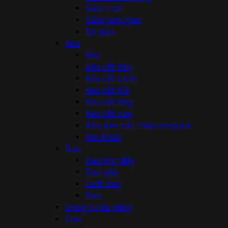
Giũa tròn
Giũa tam giác
Bộ giũa
Kéo
Kéo
Kéo cắt tôn
Kéo cắt cành
Kéo cắt tỉa
Kéo cắt ống
Kéo cắt cáp
Kéo, kìm cắt thép cộng lực
Kéo khác
Dao
Dao rọc giấy
Dao gấp
Lưỡi dao
Dao
Dụng cụ đa năng
Cưa