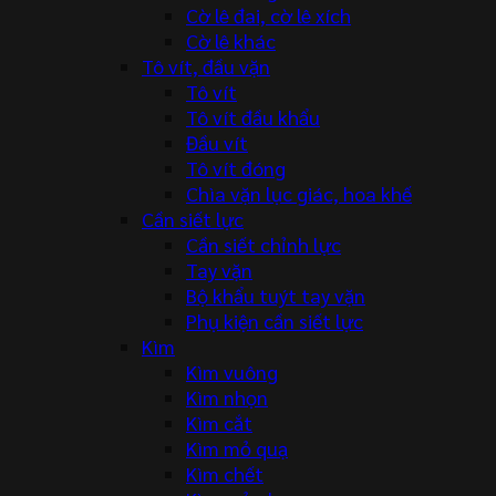
Cờ lê đai, cờ lê xích
Cờ lê khác
Tô vít, đầu vặn
Tô vít
Tô vít đầu khẩu
Đầu vít
Tô vít đóng
Chìa vặn lục giác, hoa khế
Cần siết lực
Cần siết chỉnh lực
Tay vặn
Bộ khẩu tuýt tay vặn
Phụ kiện cần siết lực
Kìm
Kìm vuông
Kìm nhọn
Kìm cắt
Kìm mỏ quạ
Kìm chết