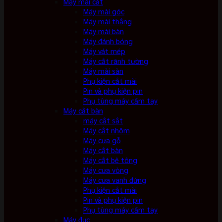
Máy mài cắt
Máy mài góc
Máy mài thẳng
Máy mài bàn
Máy đánh bóng
Máy vát mép
Máy cắt rãnh tường
Máy mài sàn
Phụ kiện cắt mài
Pin và phụ kiện pin
Phụ tùng máy cầm tay
Máy cắt bàn
máy cắt sắt
Máy cắt nhôm
Máy cưa gỗ
Máy cắt bàn
Máy cắt bê tông
Máy cưa vòng
Máy cưa vanh đứng
Phụ kiện cắt mài
Pin và phụ kiện pin
Phụ tùng máy cầm tay
Máy đục