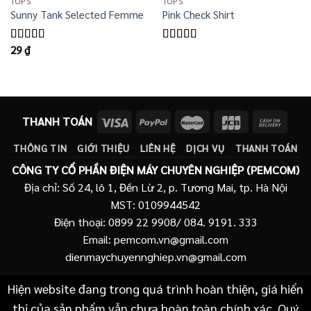
TOPS
TOPS
Sunny Tank Selected Femme
Pink Check Shirt
29
₫
Được xếp
Được
hạng
4.50
xếp
5 sao
hạng
3.50
5
sao
THANH TOÁN
THÔNG TIN
GIỚI THIỆU
LIÊN HỆ
DỊCH VỤ
THANH TOÁN
CÔNG TY CỔ PHẦN ĐIỆN MÁY CHUYÊN NGHIỆP (PEMCOM)
Địa chỉ: Số 24, lô 1, Đền Lừ 2, p. Tương Mai, tp. Hà Nội
MST: 0109944542
Điện thoại: 0899 22 9908/ 084. 9191. 333
Email: pemcom.vn@gmail.com
dienmaychuyennghiep.vn@gmail.com
Hiện website đang trong quá trình hoàn thiện, giá hiển
thị của sản phẩm vẫn chưa hoàn toàn chính xác. Quý