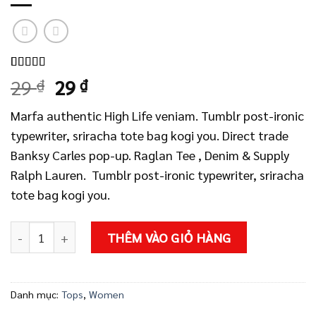
5.00
1
trên 5
Giá
Giá
29
₫
29
₫
dựa trên
gốc
hiện
đánh giá
Marfa authentic High Life veniam. Tumblr post-ironic
là:
tại
typewriter, sriracha tote bag kogi you. Direct trade
29 ₫.
là:
Banksy Carles pop-up. Raglan Tee , Denim & Supply
29 ₫.
Ralph Lauren. Tumblr post-ironic typewriter, sriracha
tote bag kogi you.
Raglan Tee Denim & Supply Ralph Lauren số lượng
THÊM VÀO GIỎ HÀNG
Danh mục:
Tops
,
Women