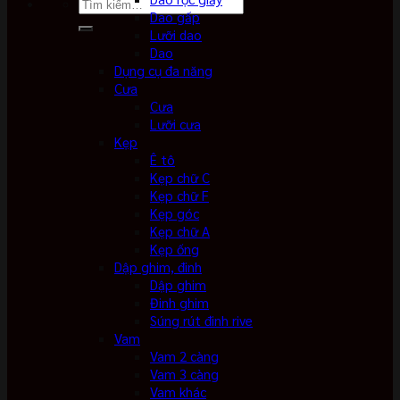
Tìm
Dao gấp
kiếm:
Lưỡi dao
Dao
Dụng cụ đa năng
Cưa
Cưa
Lưỡi cưa
Kẹp
Ê tô
Kẹp chữ C
Kẹp chữ F
Kẹp góc
Kẹp chữ A
Kẹp ống
Dập ghim, đinh
Dập ghim
Đinh ghim
Súng rút đinh rive
Vam
Vam 2 càng
Vam 3 càng
Vam khác