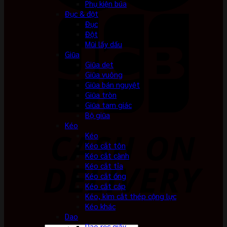
Phụ kiện búa
Đục & đột
Đục
Đột
Mũi lấy dấu
Giũa
Giũa dẹt
Giũa vuông
Giũa bán nguyệt
Giũa tròn
Giũa tam giác
Bộ giũa
Kéo
Kéo
Kéo cắt tôn
Kéo cắt cành
Kéo cắt tỉa
Kéo cắt ống
Kéo cắt cáp
Kéo, kìm cắt thép cộng lực
Kéo khác
Dao
Dao rọc giấy