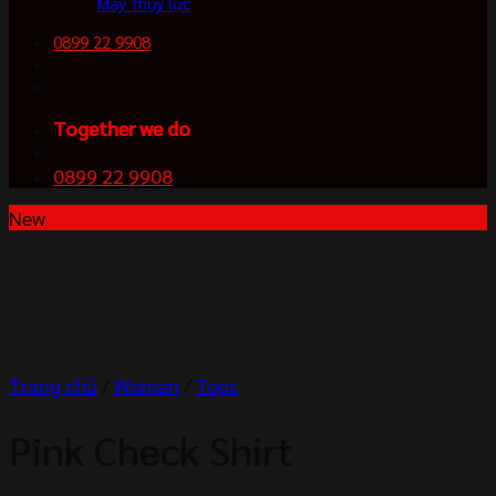
Máy thủy lực
0899 22 9908
Together we do
0899 22 9908
New
Trang chủ
/
Women
/
Tops
Pink Check Shirt