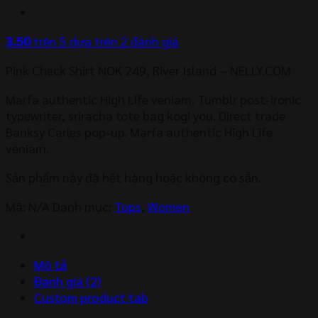
3.50
trên 5 dựa trên
2
đánh giá
Pink Check Shirt NOK 249, River Island – NELLY.COM
Marfa authentic High Life veniam. Tumblr post-ironic
typewriter, sriracha tote bag kogi you. Direct trade
Banksy Carles pop-up. Marfa authentic High Life
veniam.
Sản phẩm này đã hết hàng hoặc không có sẵn.
Mã:
N/A
Danh mục:
Tops
,
Women
Mô tả
Đánh giá (2)
Custom product tab