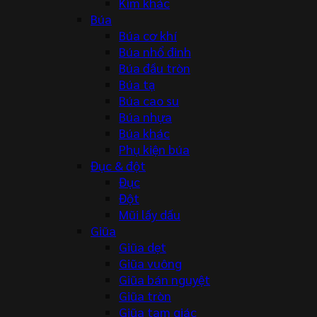
Kìm khác
Búa
Búa cơ khí
Búa nhổ đinh
Búa đầu tròn
Búa tạ
Búa cao su
Búa nhựa
Búa khác
Phụ kiện búa
Đục & đột
Đục
Đột
Mũi lấy dấu
Giũa
Giũa dẹt
Giũa vuông
Giũa bán nguyệt
Giũa tròn
Giũa tam giác