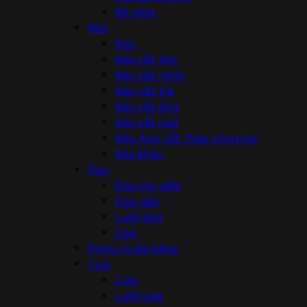
Bộ giũa
Kéo
Kéo
Kéo cắt tôn
Kéo cắt cành
Kéo cắt tỉa
Kéo cắt ống
Kéo cắt cáp
Kéo, kìm cắt thép cộng lực
Kéo khác
Dao
Dao rọc giấy
Dao gấp
Lưỡi dao
Dao
Dụng cụ đa năng
Cưa
Cưa
Lưỡi cưa