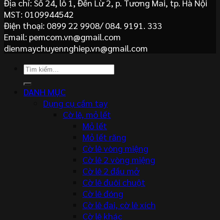
Địa chỉ: Số 24, lô 1, Đền Lừ 2, p. Tương Mai, tp. Hà Nội
MST: 0109944542
Điện thoại: 0899 22 9908/ 084. 9191. 333
Email: pemcom.vn@gmail.com
dienmaychuyennghiep.vn@gmail.com
Tìm
kiếm:
DANH MỤC
Dụng cụ cầm tay
Cờ lê, mỏ lết
Mỏ lết
Mỏ lết răng
Cờ lê vòng miệng
Cờ lê 2 vòng miệng
Cờ lê 2 đầu mở
Cờ lê đuôi chuột
Cờ lê đóng
Cờ lê đai, cờ lê xích
Cờ lê khác