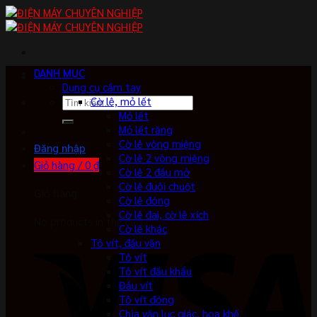
Skip
to
content
DANH MỤC
Dụng cụ cầm tay
Tìm
Cờ lê, mỏ lết
kiếm:
Mỏ lết
Mỏ lết răng
Cờ lê vòng miệng
Đăng nhập
Cờ lê 2 vòng miệng
Giỏ hàng /
0
₫
Cờ lê 2 đầu mở
Cờ lê đuôi chuột
Giỏ hàng
Cờ lê đóng
Cờ lê đai, cờ lê xích
No products in the cart.
Cờ lê khác
Tô vít, đầu vặn
Tô vít
Tô vít đầu khẩu
Đầu vít
Tô vít đóng
Chìa vặn lục giác, hoa khế