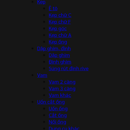
Kẹp
Ê tô
Kẹp chữ C
Kẹp chữ F
Kẹp góc
Kẹp chữ A
Kẹp ống
Dập ghim, đinh
Dập ghim
Đinh ghim
Súng rút đinh rive
Vam
Vam 2 càng
Vam 3 càng
Vam khác
Uốn cắt ống
Uốn ống
Cắt ống
Nối ống
Dụng cụ khác