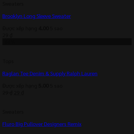
Sweaters
Brooklyn Long Sleeve Sweater
Được xếp hạng
4.00
5 sao
29
₫
-66%
Tops
Raglan Tee Denim & Supply Ralph Lauren
Được xếp hạng
5.00
5 sao
Giá
Giá
29
₫
29
₫
gốc
hiện
là:
tại
Sweaters
29 ₫.
là:
29 ₫.
Fluro Big Pullover Designers Remix