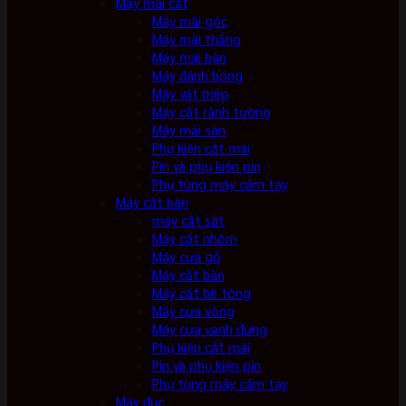
Máy mài cắt
Máy mài góc
Máy mài thẳng
Máy mài bàn
Máy đánh bóng
Máy vát mép
Máy cắt rãnh tường
Máy mài sàn
Phụ kiện cắt mài
Pin và phụ kiện pin
Phụ tùng máy cầm tay
Máy cắt bàn
máy cắt sắt
Máy cắt nhôm
Máy cưa gỗ
Máy cắt bàn
Máy cắt bê tông
Máy cưa vòng
Máy cưa vanh đứng
Phụ kiện cắt mài
Pin và phụ kiện pin
Phụ tùng máy cầm tay
Máy đục