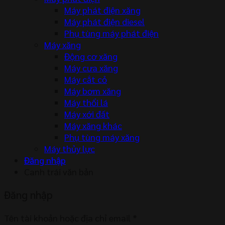
Máy phát điện xăng
Máy phát điện diesel
Phụ tùng máy phát điện
Máy xăng
Động cơ xăng
Máy cưa xăng
Máy cắt cỏ
Máy bơm xăng
Máy thổi lá
Máy xới đất
Máy xăng khác
Phụ tùng máy xăng
Máy thủy lực
Đăng nhập
Canh trái văn bản
Đăng nhập
Tên tài khoản hoặc địa chỉ email
*