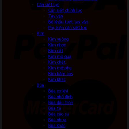
Cần siết lực
Cần siết chỉnh lực
Tay vặn
Bộ khẩu tuýt tay vặn
Phụ kiện cần siết lực
Kìm
Kìm vuông
Kìm nhọn
Kìm cắt
Kìm mỏ quạ
Kìm chết
Kìm mở phe
Kìm bấm cos
Kìm khác
Búa
Búa cơ khí
Búa nhổ đinh
Búa đầu tròn
Búa tạ
Búa cao su
Búa nhựa
Búa khác