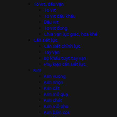
Tô vít, đầu vặn
Tô vít
Tô vít đầu khẩu
Đầu vít
Tô vít đóng
Chìa vặn lục giác, hoa khế
Cần siết lực
Cần siết chỉnh lực
Tay vặn
Bộ khẩu tuýt tay vặn
Phụ kiện cần siết lực
Kìm
Kìm vuông
Kìm nhọn
Kìm cắt
Kìm mỏ quạ
Kìm chết
Kìm mở phe
Kìm bấm cos