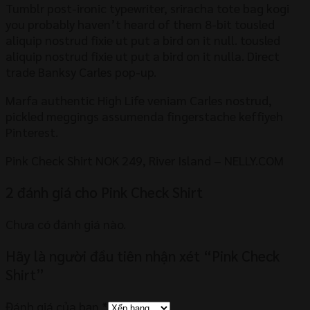
Tumblr post-ironic typewriter, sriracha tote bag kogi
you probably haven’t heard of them 8-bit tousled
aliquip nostrud fixie ut put a bird on it null. tousled
aliquip nostrud fixie ut put a bird on it nulla. Direct
trade Banksy Carles pop-up.
Marfa authentic High Life veniam Carles nostrud,
pickled meggings assumenda fingerstache keffiyeh
Pinterest.
Pink Check Shirt NOK 249, River Island – NELLY.COM
2 đánh giá cho
Pink Check Shirt
Chưa có đánh giá nào.
Hãy là người đầu tiên nhận xét “Pink Check
Shirt”
Đánh giá của bạn
*