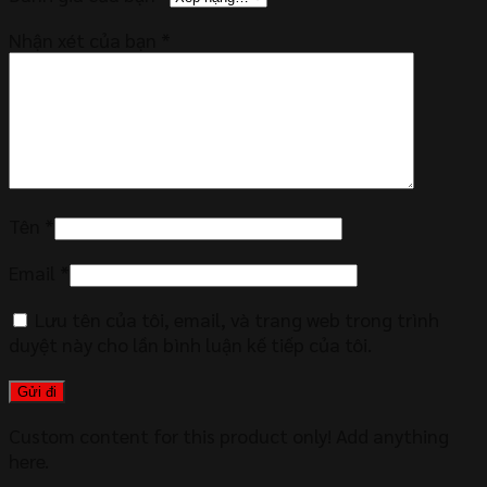
Nhận xét của bạn
*
Tên
*
Email
*
Lưu tên của tôi, email, và trang web trong trình
duyệt này cho lần bình luận kế tiếp của tôi.
Custom content for this product only! Add anything
here.